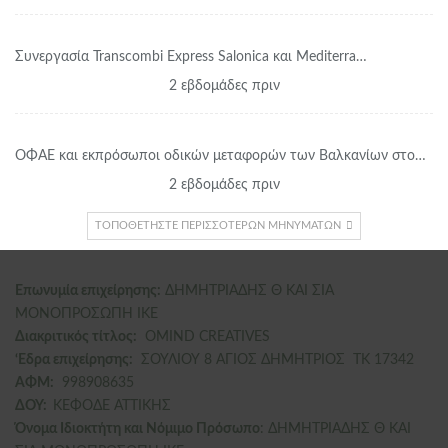
Συνεργασία Transcombi Express Salonica και Mediterra…
2 εβδομάδες πριν
ΟΦΑΕ και εκπρόσωποι οδικών μεταφορών των Βαλκανίων στο…
2 εβδομάδες πριν
ΤΟΠΟΘΕΤΉΣΤΕ ΠΕΡΙΣΣΌΤΕΡΩΝ ΜΗΝΥΜΆΤΩΝ
Επωνυμία επιχείρησης:
ΔΗΜΗΤΡΙΑΔΗΣ Θ ΚΑΙ ΣΙΑ
ΜΟΝΟΠΡΟΣΩΠΗ ΙΚΕ
Διακριτικός τίτλος:
ΟΜΙΝD CREATIVES
‘
E
δρα επιχείρησης:
ΣΟΥΛΙΟΥ 8 ΑΓΙΟΣ ΔΗΜΗΤΡΙΟΣ ΤΚ 17342
ΑΦΜ:
998908635
ΔΟΥ:
ΚΕΦΟΔΕ ΑΤΤΙΚΗΣ
Όνομα Ιδιοκτήτη και Νόμιμο Πρόσωπο
: ΔΗΜΗΤΡΙΑΔΗΣ Θ ΚΑΙ