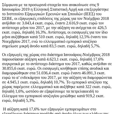
Σύμφωνα με τα προσωρινά στοιχεία που ανακοίνωσε στις 9
Ιανουαρίου 2019 η Ελληνική Στατιστική Αρχή και επεξεργάστηκε
το Ινστιτούτο Εξαγωγικών Ερευνών και Σπουδών (ΙΕΕΣ) του
ΣΕΒΕ, οι εξαγωγικές επιδόσεις της χώρας για τον Νοέμβριο 2018
ανήλθαν σε 3.043,4 εκατ. ευρώ, έναντι 2.616,9 εκατ. ευρώ τον
αντίστοιχο μήνα του 2017, με την αύξηση να ανέρχεται σε 426,5
εκατ. ευρώ, δηλαδή 16,3%. Αντίστοιχα, οι εισαγωγές για τον ίδιο
μήνα αυξήθηκαν κατά 510 εκατ. ευρώ, δηλαδή 12,5% έναντι του
Νοεμβρίου 2017, ενώ το ελλειμματικό εμπορικό ισοζύγιο
σημείωσε μικρή άνοδο κατά 83,5 εκατ. ευρώ, δηλαδή 5,7%.
Οι εξαγωγές της χώρας στο διάστημα Ιανουάριος-Νοέμβριος 2018
παρουσίασαν αύξηση κατά 4.623,1 εκατ. ευρώ, δηλαδή 17,6%
συγκριτικά με το αντίστοιχο διάστημα του 2017, καθώς ανήλθαν σε
30.855,6 εκατ. ευρώ. Οι εισαγωγές κινήθηκαν επίσης ανοδικά και
διαμορφώθηκαν στα 51.036,4 εκατ. ευρώ έναντι 46.091,3 εκατ.
ευρώ το α’ ενδεκάμηνο του 2017, με την αύξηση να διαμορφώνεται
σε 4.945,1 εκατ. ευρώ, δηλαδή 10,7%. Το εμπορικό ισοζύγιο της
χώρας παρέμεινε ελλειμματικό και αυξήθηκε κατά 322 εκατ. ευρώ,
δηλαδή 1,6%, ωστόσο αν εξαιρέσουμε τα πετρελαιοειδή το
έλλειμμα του εμπορικού ισοζυγίου μειώθηκε κατά 919,2 εκατ.
ευρώ, δηλαδή 5,3%.
Η αύξηση κατά 17,6% των εξαγωγών εμπορευμάτων στο
εξεταζόμενο διάστημα προήλθε από άνοδο όλων των κλάδων της