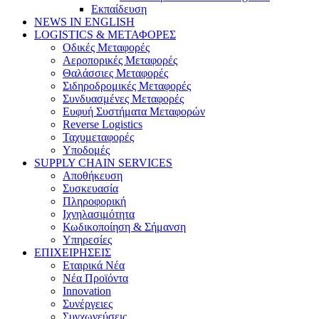
Εκπαίδευση
NEWS IN ENGLISH
LOGISTICS & ΜΕΤΑΦΟΡΕΣ
Οδικές Μεταφορές
Αεροπορικές Μεταφορές
Θαλάσσιες Μεταφορές
Σιδηροδρομικές Μεταφορές
Συνδυασμένες Μεταφορές
Ευφυή Συστήματα Μεταφορών
Reverse Logistics
Ταχυμεταφορές
Υποδομές
SUPPLY CHAIN SERVICES
Αποθήκευση
Συσκευασία
Πληροφορική
Ιχνηλασιμότητα
Κωδικοποίηση & Σήμανση
Υπηρεσίες
ΕΠΙΧΕΙΡΗΣΕΙΣ
Εταιρικά Νέα
Νέα Προϊόντα
Innovation
Συνέργειες
Συγχωνεύσεις