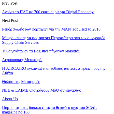
Prev Post
Ανοίγει το ΠΔΕ με 700 εκατ. ευρώ για Digital Economy
Next Post
Ρεκόρ πωλήσεων φορτηγών για την MAN TopUsed το 2018
Μπορεί επίσης να σας αρέσει
Περισσότερα από τον συγγραφέα
Supply Chain Services
Τι θα γινόταν αν τα Logistics πήγαιναν διακοπές;
Αεροπορικές Μεταφορές
Η AIRCAIRO εγκαινιάζει απευθείας τακτικές πτήσεις προς την
Αθήνα
Θαλάσσιες Μεταφορές
ΝΕΕ & ΕΛΙΜΕ υπογράφουν MoU συνεργασίας
About Us
Πάρτε μαζί στις διακοπές σας το θερινό τεύχος του SC&L
magazine no 160