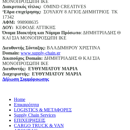
ΜΟΝΟΠΡΟΣΩΠΗ ΙΚΕ
Διακριτικός τίτλος:
ΟΜΙΝD CREATIVES
‘
E
δρα επιχείρησης:
ΣΟΥΛΙΟΥ 8 ΑΓΙΟΣ ΔΗΜΗΤΡΙΟΣ ΤΚ
17342
ΑΦΜ:
998908635
ΔΟΥ:
ΚΕΦΟΔΕ ΑΤΤΙΚΗΣ
Όνομα Ιδιοκτήτη και Νόμιμο Πρόσωπο
: ΔΗΜΗΤΡΙΑΔΗΣ Θ
ΚΑΙ ΣΙΑ ΜΟΝΟΠΡΟΣΩΠΗ ΙΚΕ
Διευθυντής Σύνταξης:
ΒΛΑΔΙΜΗΡΟΥ ΧΡΙΣΤΙΝΑ
Domain
:
www.supply-chain.gr
Δικαιούχος
Domain
:
ΔΗΜΗΤΡΙΑΔΗΣ Θ ΚΑΙ ΣΙΑ
ΜΟΝΟΠΡΟΣΩΠΗ ΙΚΕ
Διευθυντής:
ΕΥΘΥΜΙΑΤΟΥ ΜΑΡΙΑ
Διαχειριστής:
ΕΥΘΥΜΙΑΤΟΥ ΜΑΡΙΑ
Δήλωση Συμμόρφωσης
Home
Επικαιρότητα
LOGISTICS & ΜΕΤΑΦΟΡΕΣ
Supply Chain Services
ΕΠΙΧΕΙΡΗΣΕΙΣ
CARGO TRUCK & VAN