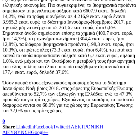
ελληνικής οικονομίας. Πιο συγκεκριμένα, τα βιομηχανικά προϊόντα
σημείωσαν τη μεγαλύτερη αύξηση κατά €607,9 εκατ., δηλαδή
14,2%, ενώ τα τρόφιμα ανήλθαν σε 4.216,9 εκατ. ευρώ έναντι
3.955,3 εκατ. ευρώ το διάστημα Ιανουάριος-Νοέμβριος 2017, με
την αύξηση να ανέρχεται σε 261,6 εκατ. ευρώ, ήτοι 6,6%.
Σημαντική άνοδο σημείωσαν επίσης τα χημικά (400,7 εκατ. ευρώ,
ήτοι 14,3%), τα μηχανήματα-οχήματα (304,4 εκατ. ευρώ, ήτοι
12,8%), τα διάφορα βιομηχανικά προϊόντα (198,3 εκατ. ευρώ, ήτοι
10,3%), οι πρώτες ύλες (73,3 εκατ. ευρώ, ήτοι 6,4%), τα ποτά και
καπνά τα οποία παρουσίασαν αύξηση κατά 6,7 εκατ. ευρώ, δηλαδή
1,0%, ενώ μέχρι και τον Οκτώβριο η μεταβολή τους ήταν αρνητική
και τέλος τα λίπη και έλαια τα οποία αυξήθηκαν σημαντικά κατά
177,4 εκατ. ευρώ, δηλαδή 37,6%.
Όσον αφορά στους εξαγωγικούς προορισμούς για το διάστημα
Ιανουάριος-Νοέμβριος 2018, στις χώρες της Ευρωπαϊκής Ένωσης
απευθύνεται το 52,7% των εξαγωγών της Ελλάδας, ενώ το 47,3%
προορίζεται για τρίτες χώρες. Εξαιρώντας τα καύσιμα, τα ποσοστά
διαμορφώνονται σε 68,0% για τις χώρες της Ευρωπαϊκής Ένωσης
και 32,0% για τις τρίτες χώρες.
0
Share
Linkedin
Facebook
Twitter
ΗΛΕΚΤΡΟΝΙΚΗ
ΔΙΕΥΘΥΝΣΗ
Google+