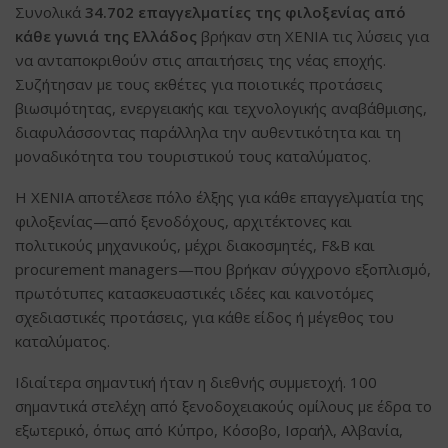
Συνολικά
34.702 επαγγελματίες
της φιλοξενίας από
κάθε γωνιά της Ελλάδος
βρήκαν στη XENIA τις λύσεις για
να ανταποκριθούν στις απαιτήσεις της νέας εποχής.
Συζήτησαν με τους εκθέτες για ποιοτικές προτάσεις
βιωσιμότητας, ενεργειακής και τεχνολογικής αναβάθμισης,
διαφυλάσσοντας παράλληλα την αυθεντικότητα και τη
μοναδικότητα του τουριστικού τους καταλύματος.
Η XENIA αποτέλεσε πόλο έλξης για κάθε επαγγελματία της
φιλοξενίας—από ξενοδόχους, αρχιτέκτονες και
πολιτικούς μηχανικούς, μέχρι διακοσμητές, F&B και
procurement managers—που βρήκαν σύγχρονο εξοπλισμό,
πρωτότυπες κατασκευαστικές ιδέες και καινοτόμες
σχεδιαστικές προτάσεις, για κάθε είδος ή μέγεθος του
καταλύματος.
Ιδιαίτερα σημαντική ήταν η διεθνής συμμετοχή. 100
σημαντικά στελέχη από ξενοδοχειακούς ομίλους με έδρα το
εξωτερικό, όπως από Κύπρο, Κόσοβο, Ισραήλ, Αλβανία,