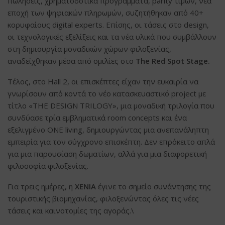
πωλήσεις, χρηματοδοτικά προγράμματα, parity τιμών, νέα
εποχή των ψηφιακών πληρωμών, συζητήθηκαν από 40+
κορυφαίους digital experts. Eπίσης, οι τάσεις στο design,
οι τεχνολογικές εξελίξεις και τα νέα υλικά που συμβάλλουν
στη δημιουργία μοναδικών χώρων φιλοξενίας,
αναδείχθηκαν μέσα από ομιλίες στο
The Red Spot Stage.
Τέλος, στο Hall 2, οι επισκέπτες είχαν την ευκαιρία να
γνωρίσουν από κοντά το νέο κατασκευαστικό project με
τίτλο «THE DESIGN TRILOGY», μια μοναδική τριλογία που
συνδύασε τρία εμβληματικά room concepts και ένα
εξελιγμένο ONE living, δημιουργώντας μια ανεπανάληπτη
εμπειρία για τον σύγχρονο επισκέπτη. Δεν επρόκειτο απλά
για μια παρουσίαση δωματίων, αλλά για μια διαφορετική
φιλοσοφία φιλοξενίας.
Για τρεις ημέρες, η
XENIA
έγινε το σημείο συνάντησης της
τουριστικής βιομηχανίας, φιλοξενώντας όλες τις νέες
τάσεις και καινοτομίες της αγοράς.\