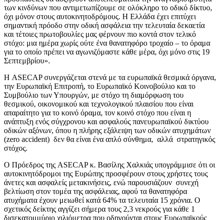
των κινδύνων που αντιμετωπίζουμε σε ολόκληρο το οδικό δίκτυο,
όχι μόνον στους αυτοκινητοδρόμους. Η Ελλάδα έχει επιτύχει
σημαντική πρόοδο στην οδική ασφάλεια την τελευταία δεκαετία
και τέτοιες πρωτοβουλίες μας φέρνουν πιο κοντά στον τελικό
στόχο: μια ημέρα χωρίς ούτε ένα θανατηφόρο τροχαίο – το όραμα
για το οποίο πρέπει να αγωνιζόμαστε κάθε μέρα, όχι μόνο στις 19
Σεπτεμβρίου».
Η ASECAP συνεργάζεται στενά με τα ευρωπαϊκά θεσμικά όργανα,
την Ευρωπαϊκή Επιτροπή, το Ευρωπαϊκό Κοινοβούλιο και το
Συμβούλιο των Υπουργών, με στόχο τη διαμόρφωση του
θεσμικού, οικονομικού και τεχνολογικού πλαισίου που είναι
απαραίτητο για το κοινό όραμα, τον κοινό στόχο που είναι η
ανάπτυξη ενός σύγχρονου και ασφαλούς πανευρωπαϊκού δικτύου
οδικών αξόνων, όπου η πλήρης εξάλειψη των οδικών ατυχημάτων
(zero accident) δεν θα είναι ένα απλό σύνθημα, αλλά στρατηγικός
στόχος.
Ο Πρόεδρος της ASECAP κ. Βασίλης Χαλκιάς υπογράμμισε ότι οι
αυτοκινητόδρομοι της Ευρώπης προσφέρουν στους χρήστες τους
άνετες και ασφαλείς μετακινήσεις, ενώ παρουσιάζουν συνεχή
βελτίωση στον τομέα της ασφάλειας, αφού τα θανατηφόρα
ατυχήματα έχουν μειωθεί κατά 64% τα τελευταία 15 χρόνια. Ο
σχετικός δείκτης αγγίζει σήμερα τους 2,3 νεκρούς για κάθε 1
δισεκατομμύριο χιλιόμετρα που οδηγούνται στους Ευρωπαϊκούς