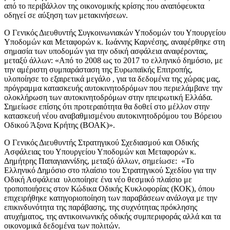
από το περιβάλλον της οικονομικής κρίσης που αναπόφευκτα
οδηγεί σε αύξηση των μετακινήσεων.
Ο Γενικός Διευθυντής Συγκοινωνιακών Υποδομών του Υπουργείου
Υποδομών και Μεταφορών κ. Ιωάννης Καρνέσης, αναφέρθηκε στη
σημασία των υποδομών για την οδική ασφάλεια αναφέροντας,
μεταξύ άλλων: «Από το 2008 ως το 2017 το ελληνικό δημόσιο, με
την αμέριστη συμπαράσταση της Ευρωπαϊκής Επιτροπής,
υλοποίησε το εξαιρετικά μεγάλο , για τα δεδομένα της χώρας μας,
πρόγραμμα κατασκευής αυτοκινητοδρόμων που περιελάμβανε την
ολοκλήρωση των αυτοκινητοδρόμων στην ηπειρωτική Ελλάδα.
Σημείωσε επίσης ότι προτεραιότητα θα δοθεί στο μέλλον στην
κατασκευή νέου αναβαθμισμένου αυτοκινητοδρόμου του Βόρειου
Οδικού Άξονα Κρήτης (ΒΟΑΚ)».
Ο Γενικός Διευθυντής Στρατηγικού Σχεδιασμού και Οδικής
Ασφάλειας του Υπουργείου Υποδομών και Μεταφορών κ.
Δημήτρης Παπαγιαννίδης, μεταξύ άλλων, σημείωσε: «Το
Ελληνικό Δημόσιο στο πλαίσιο του Στρατηγικού Σχεδίου για την
Οδική Ασφάλεια υλοποίησε ένα νέο θεσμικό πλαίσιο με
τροποποιήσεις στον Κώδικα Οδικής Κυκλοφορίας (ΚΟΚ), όπου
επιχειρήθηκε κατηγοριοποίηση των παραβάσεων ανάλογα με την
επικινδυνότητα της παράβασης, της συχνότητας πρόκλησης
ατυχήματος, της αντικοινωνικής οδικής συμπεριφοράς αλλά και τα
οικονομικά δεδομένα των πολιτών.