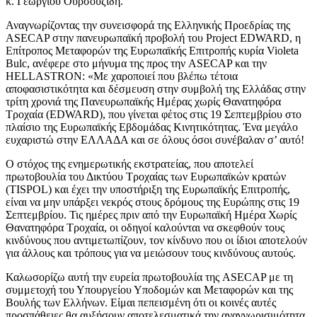
κ. Γεώργιου Ουρσουζίδη.
Αναγνωρίζοντας την συνεισφορά της Ελληνικής Προεδρίας της
ASECAP στην πανευρωπαϊκή προβολή του Project EDWARD, η
Επίτροπος Μεταφορών της Ευρωπαϊκής Επιτροπής κυρία Violeta
Bulc, ανέφερε στο μήνυμα της προς την ASECAP και την
HELLASTRON: «Με χαροποιεί που βλέπω τέτοια
αποφασιστικότητα και δέσμευση στην συμβολή της Ελλάδας στην
τρίτη χρονιά της Πανευρωπαϊκής Ημέρας χωρίς Θανατηφόρα
Τροχαία (EDWARD), που γίνεται φέτος στις 19 Σεπτεμβρίου στο
πλαίσιο της Ευρωπαϊκής Εβδομάδας Κινητικότητας. Ένα μεγάλο
ευχαριστώ στην ΕΛΛΑΔΑ και σε όλους όσοι συνέβαλαν σ’ αυτό!
Ο στόχος της ενημερωτικής εκστρατείας, που αποτελεί
πρωτοβουλία του Δικτύου Τροχαίας των Ευρωπαϊκών κρατών
(TISPOL) και έχει την υποστήριξη της Ευρωπαϊκής Επιτροπής,
είναι να μην υπάρξει νεκρός στους δρόμους της Ευρώπης στις 19
Σεπτεμβρίου. Τις ημέρες πριν από την Ευρωπαϊκή Ημέρα Χωρίς
Θανατηφόρα Τροχαία, οι οδηγοί καλούνται να σκεφθούν τους
κινδύνους που αντιμετωπίζουν, τον κίνδυνο που οι ίδιοι αποτελούν
για άλλους και τρόπους για να μειώσουν τους κινδύνους αυτούς.
Καλωσορίζω αυτή την ευρεία πρωτοβουλία της ASECAP με τη
συμμετοχή του Υπουργείου Υποδομών και Μεταφορών και της
Βουλής των Ελλήνων. Είμαι πεπεισμένη ότι οι κοινές αυτές
προσπάθειες θα αυξήσουν αποτελεσματικά την αναγνωρισιμότητα