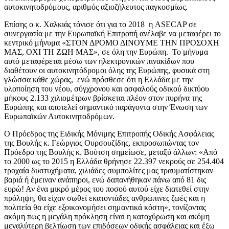
αυτοκινητοδρόμους, αριθμός αξιοζήλευτος παγκοσμίως.
Επίσης ο κ. Χαλκιάς τόνισε ότι για το 2018 η ASECAP σε
συνεργασία με την Ευρωπαϊκή Επιτροπή ανέλαβε να μεταφέρει το
κεντρικό μήνυμα «ΣΤΟΝ ΔΡΟΜΟ ΔΙΝΟΥΜΕ ΤΗΝ ΠΡΟΣΟΧΗ
ΜΑΣ, ΟΧΙ ΤΗ ΖΩΗ ΜΑΣ», σε όλη την Ευρώπη. Το μήνυμα
αυτό μεταφέρεται μέσω των ηλεκτρονικών πινακίδων που
διαθέτουν οι αυτοκινητόδρομοι όλης της Ευρώπης, φυσικά στη
γλώσσα κάθε χώρας, ενώ πρόσθεσε ότι η Ελλάδα με την
υλοποίηση του νέου, σύγχρονου και ασφαλούς οδικού δικτύου
μήκους 2.133 χιλιομέτρων βρίσκεται πλέον στον πυρήνα της
Ευρώπης και αποτελεί σημαντικό παράγοντα στην Ένωση των
Ευρωπαϊκών Αυτοκινητοδρόμων.
Ο Πρόεδρος της Ειδικής Μόνιμης Επιτροπής Οδικής Ασφάλειας
της Βουλής κ. Γεώργιος Ουρσουζίδης, εκπροσωπώντας τον
Πρόεδρο της Βουλής κ. Βούτση σημείωσε, μεταξύ άλλων: «Από
το 2000 ως το 2015 η Ελλάδα θρήνησε 22.397 νεκρούς σε 254.404
τροχαία δυστυχήματα, χιλιάδες συμπολίτες μας τραυματίστηκαν
βαριά ή έμειναν ανάπηροι, ενώ δαπανήθηκαν πάνω από 81 δις
ευρώ! Αν ένα μικρό μέρος του ποσού αυτού είχε διατεθεί στην
πρόληψη, θα είχαν σωθεί εκατοντάδες ανθρώπινες ζωές και η
πολιτεία θα είχε εξοικονομήσει σημαντικά κόστη», τονίζοντας
ακόμη πως η μεγάλη πρόκληση είναι η κατοχύρωση και ακόμη
μεγαλύτερη βελτίωση των επιδόσεων οδικής ασφάλειας και έξω