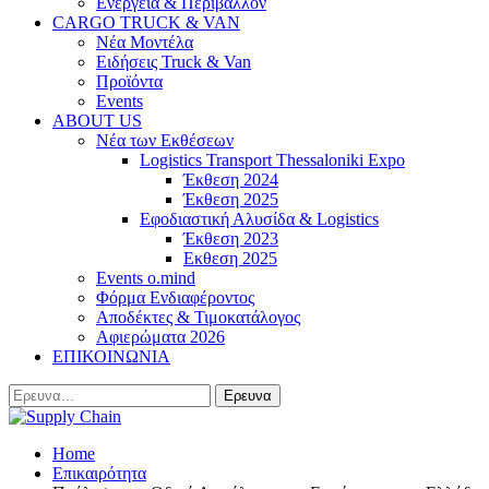
Ενέργεια & Περιβάλλον
CARGO TRUCK & VAN
Νέα Μοντέλα
Ειδήσεις Truck & Van
Προϊόντα
Events
ABOUT US
Νέα των Εκθέσεων
Logistics Transport Thessaloniki Expo
Έκθεση 2024
Έκθεση 2025
Εφοδιαστική Αλυσίδα & Logistics
Έκθεση 2023
Εκθεση 2025
Events o.mind
Φόρμα Ενδιαφέροντος
Αποδέκτες & Τιμοκατάλογος
Αφιερώματα 2026
ΕΠΙΚΟΙΝΩΝΙΑ
Home
Επικαιρότητα