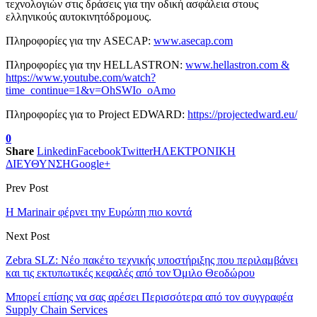
τεχνολογιών στις δράσεις για την οδική ασφάλεια στους
ελληνικούς αυτοκινητόδρομους.
Πληροφορίες για την ASECAP:
www.asecap.com
Πληροφορίες για την HELLASTRON:
www.hellastron.com &
https://www.youtube.com/watch?
time_continue=1&v=OhSWIo_oAmo
Πληροφορίες για το Project EDWARD:
https://projectedward.eu/
0
Share
Linkedin
Facebook
Twitter
ΗΛΕΚΤΡΟΝΙΚΗ
ΔΙΕΥΘΥΝΣΗ
Google+
Prev Post
Η Marinair φέρνει την Ευρώπη πιο κοντά
Next Post
Zebra SLZ: Νέο πακέτο τεχνικής υποστήριξης που περιλαμβάνει
και τις εκτυπωτικές κεφαλές από τον Όμιλο Θεοδώρου
Μπορεί επίσης να σας αρέσει
Περισσότερα από τον συγγραφέα
Supply Chain Services