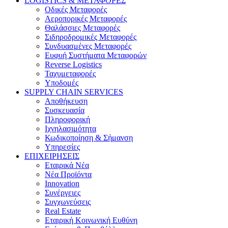
LOGISTICS & ΜΕΤΑΦΟΡΕΣ
Οδικές Μεταφορές
Αεροπορικές Μεταφορές
Θαλάσσιες Μεταφορές
Σιδηροδρομικές Μεταφορές
Συνδυασμένες Μεταφορές
Ευφυή Συστήματα Μεταφορών
Reverse Logistics
Ταχυμεταφορές
Υποδομές
SUPPLY CHAIN SERVICES
Αποθήκευση
Συσκευασία
Πληροφορική
Ιχνηλασιμότητα
Κωδικοποίηση & Σήμανση
Υπηρεσίες
ΕΠΙΧΕΙΡΗΣΕΙΣ
Εταιρικά Νέα
Νέα Προϊόντα
Innovation
Συνέργειες
Συγχωνεύσεις
Real Estate
Εταιρική Κοινωνική Ευθύνη