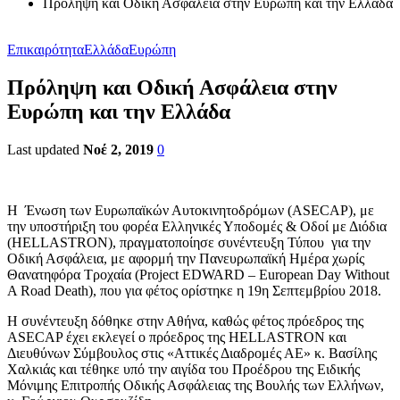
Πρόληψη και Οδική Ασφάλεια στην Ευρώπη και την Ελλάδα
Επικαιρότητα
Ελλάδα
Ευρώπη
Πρόληψη και Οδική Ασφάλεια στην
Ευρώπη και την Ελλάδα
Last updated
Νοέ 2, 2019
0
Η Ένωση των Ευρωπαϊκών Αυτοκινητοδρόμων (ASECAP), με
την υποστήριξη του φορέα Ελληνικές Υποδομές & Οδοί με Διόδια
(HELLASTRON), πραγματοποίησε συνέντευξη Τύπου για την
Οδική Ασφάλεια, με αφορμή την Πανευρωπαϊκή Ημέρα χωρίς
Θανατηφόρα Τροχαία (Project EDWARD – European Day Without
A Road Death), που για φέτος ορίστηκε η 19η Σεπτεμβρίου 2018.
Η συνέντευξη δόθηκε στην Αθήνα, καθώς φέτος πρόεδρος της
ASECAP έχει εκλεγεί o πρόεδρος της HELLASTRON και
Διευθύνων Σύμβουλος στις «Αττικές Διαδρομές ΑΕ» κ. Βασίλης
Χαλκιάς και τέθηκε υπό την αιγίδα του Προέδρου της Ειδικής
Μόνιμης Επιτροπής Οδικής Ασφάλειας της Βουλής των Ελλήνων,