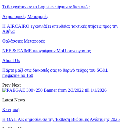
Τι θα γινόταν αν τα Logistics πήγαιναν διακοπές;
Αεροπορικές Μεταφορές
Η AIRCAIRO εγκαινιάζει απευθείας τακτικές πτήσεις προς την
Αθήνα
Θαλάσσιες Μεταφορές
ΝΕΕ & ΕΛΙΜΕ υπογράφουν MoU συνεργασίας
About Us
Πάρτε μαζί στις διακοπές σας το θερινό τεύχος του SC&L
magazine no 160
Prev
Next
Latest News
Κεντρική
Η ΟΛΠ ΑΕ δημοσίευσε την Έκθεση Βιώσιμης Ανάπτυξης 2025