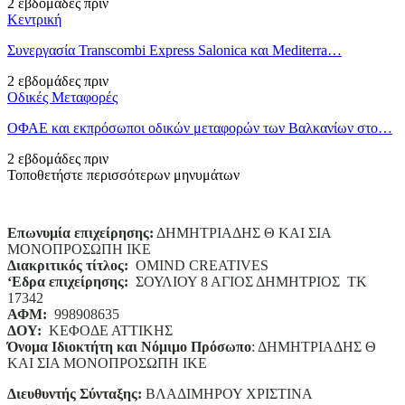
2 εβδομάδες πριν
Κεντρική
Συνεργασία Transcombi Express Salonica και Mediterra…
2 εβδομάδες πριν
Οδικές Μεταφορές
ΟΦΑΕ και εκπρόσωποι οδικών μεταφορών των Βαλκανίων στο…
2 εβδομάδες πριν
Τοποθετήστε περισσότερων μηνυμάτων
Επωνυμία επιχείρησης:
ΔΗΜΗΤΡΙΑΔΗΣ Θ ΚΑΙ ΣΙΑ
ΜΟΝΟΠΡΟΣΩΠΗ ΙΚΕ
Διακριτικός τίτλος:
ΟΜΙΝD CREATIVES
‘
E
δρα επιχείρησης:
ΣΟΥΛΙΟΥ 8 ΑΓΙΟΣ ΔΗΜΗΤΡΙΟΣ ΤΚ
17342
ΑΦΜ:
998908635
ΔΟΥ:
ΚΕΦΟΔΕ ΑΤΤΙΚΗΣ
Όνομα Ιδιοκτήτη και Νόμιμο Πρόσωπο
: ΔΗΜΗΤΡΙΑΔΗΣ Θ
ΚΑΙ ΣΙΑ ΜΟΝΟΠΡΟΣΩΠΗ ΙΚΕ
Διευθυντής Σύνταξης:
ΒΛΑΔΙΜΗΡΟΥ ΧΡΙΣΤΙΝΑ