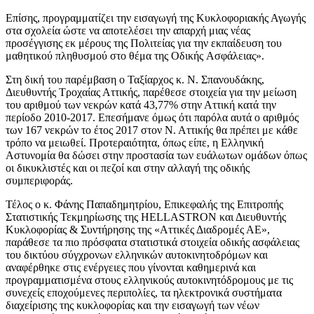
Επίσης, προγραμματίζει την εισαγωγή της Κυκλοφοριακής Αγωγής
στα σχολεία ώστε να αποτελέσει την απαρχή μιας νέας
προσέγγισης εκ μέρους της Πολιτείας για την εκπαίδευση του
μαθητικού πληθυσμού στο θέμα της Oδικής Aσφάλειας».
Στη δική του παρέμβαση ο Ταξίαρχος κ. Ν. Σπανουδάκης,
Διευθυντής Τροχαίας Αττικής, παρέθεσε στοιχεία για την μείωση
του αριθμού των νεκρών κατά 43,77% στην Αττική κατά την
περίοδο 2010-2017. Επεσήμανε όμως ότι παρόλα αυτά ο αριθμός
των 167 νεκρών το έτος 2017 στον Ν. Αττικής θα πρέπει με κάθε
τρόπο να μειωθεί. Προτεραιότητα, όπως είπε, η Ελληνική
Αστυνομία θα δώσει στην προστασία των ευάλωτων ομάδων όπως
οι δικυκλιστές και οι πεζοί και στην αλλαγή της οδικής
συμπεριφοράς.
Τέλος ο κ. Φάνης Παπαδημητρίου, Επικεφαλής της Επιτροπής
Στατιστικής Τεκμηρίωσης της HELLASTRON και Διευθυντής
Κυκλοφορίας & Συντήρησης της «Αττικές Διαδρομές ΑΕ»,
παράθεσε τα πιο πρόσφατα στατιστικά στοιχεία οδικής ασφάλειας
του δικτύου σύγχρονων ελληνικών αυτοκινητοδρόμων και
αναφέρθηκε στις ενέργειες που γίνονται καθημερινά και
προγραμματισμένα στους ελληνικούς αυτοκινητόδρομους με τις
συνεχείς εποχούμενες περιπολίες, τα ηλεκτρονικά συστήματα
διαχείρισης της κυκλοφορίας και την εισαγωγή των νέων