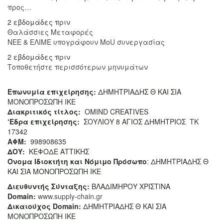
προς…
2 εβδομάδες πριν
Θαλάσσιες Μεταφορές
ΝΕΕ & ΕΛΙΜΕ υπογράφουν MoU συνεργασίας
2 εβδομάδες πριν
Τοποθετήστε περισσότερων μηνυμάτων
Επωνυμία επιχείρησης:
ΔΗΜΗΤΡΙΑΔΗΣ Θ ΚΑΙ ΣΙΑ
ΜΟΝΟΠΡΟΣΩΠΗ ΙΚΕ
Διακριτικός τίτλος:
ΟΜΙΝD CREATIVES
‘
E
δρα επιχείρησης:
ΣΟΥΛΙΟΥ 8 ΑΓΙΟΣ ΔΗΜΗΤΡΙΟΣ ΤΚ
17342
ΑΦΜ:
998908635
ΔΟΥ:
ΚΕΦΟΔΕ ΑΤΤΙΚΗΣ
Όνομα Ιδιοκτήτη και Νόμιμο Πρόσωπο
: ΔΗΜΗΤΡΙΑΔΗΣ Θ
ΚΑΙ ΣΙΑ ΜΟΝΟΠΡΟΣΩΠΗ ΙΚΕ
Διευθυντής Σύνταξης:
ΒΛΑΔΙΜΗΡΟΥ ΧΡΙΣΤΙΝΑ
Domain
:
www.supply-chain.gr
Δικαιούχος
Domain
:
ΔΗΜΗΤΡΙΑΔΗΣ Θ ΚΑΙ ΣΙΑ
ΜΟΝΟΠΡΟΣΩΠΗ ΙΚΕ