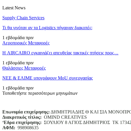
Latest News
Supply Chain Services
Τι θα γινόταν αν τα Logistics πήγαιναν διακοπές;
1 εβδομάδα πριν
Αεροπορικές Μεταφορές
Η AIRCAIRO εγκαινιάζει απευθείας τακτικές πτήσεις προς…
1 εβδομάδα πριν
Θαλάσσιες Μεταφορές
ΝΕΕ & ΕΛΙΜΕ υπογράφουν MoU συνεργασίας
1 εβδομάδα πριν
Τοποθετήστε περισσότερων μηνυμάτων
Επωνυμία επιχείρησης:
ΔΗΜΗΤΡΙΑΔΗΣ Θ ΚΑΙ ΣΙΑ ΜΟΝΟΠΡ
Διακριτικός τίτλος:
ΟΜΙΝD CREATIVES
‘
E
δρα επιχείρησης:
ΣΟΥΛΙΟΥ 8 ΑΓΙΟΣ ΔΗΜΗΤΡΙΟΣ ΤΚ 1734
ΑΦΜ:
998908635