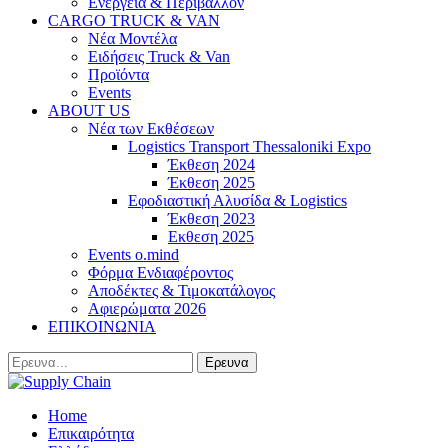
Ενέργεια & Περιβάλλον
CARGO TRUCK & VAN
Νέα Μοντέλα
Ειδήσεις Truck & Van
Προϊόντα
Events
ABOUT US
Νέα των Εκθέσεων
Logistics Transport Thessaloniki Expo
Έκθεση 2024
Έκθεση 2025
Εφοδιαστική Αλυσίδα & Logistics
Έκθεση 2023
Εκθεση 2025
Events o.mind
Φόρμα Ενδιαφέροντος
Αποδέκτες & Τιμοκατάλογος
Αφιερώματα 2026
ΕΠΙΚΟΙΝΩΝΙΑ
Home
Επικαιρότητα