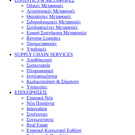
LOGISTICS & ΜΕΤΑΦΟΡΕΣ
Οδικές Μεταφορές
Αεροπορικές Μεταφορές
Θαλάσσιες Μεταφορές
Σιδηροδρομικές Μεταφορές
Συνδυασμένες Μεταφορές
Ευφυή Συστήματα Μεταφορών
Reverse Logistics
Ταχυμεταφορές
Υποδομές
SUPPLY CHAIN SERVICES
Αποθήκευση
Συσκευασία
Πληροφορική
Ιχνηλασιμότητα
Κωδικοποίηση & Σήμανση
Υπηρεσίες
ΕΠΙΧΕΙΡΗΣΕΙΣ
Εταιρικά Νέα
Νέα Προϊόντα
Innovation
Συνέργειες
Συγχωνεύσεις
Real Estate
Εταιρική Κοινωνική Ευθύνη