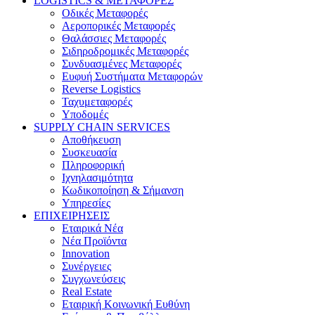
LOGISTICS & ΜΕΤΑΦΟΡΕΣ
Οδικές Μεταφορές
Αεροπορικές Μεταφορές
Θαλάσσιες Μεταφορές
Σιδηροδρομικές Μεταφορές
Συνδυασμένες Μεταφορές
Ευφυή Συστήματα Μεταφορών
Reverse Logistics
Ταχυμεταφορές
Υποδομές
SUPPLY CHAIN SERVICES
Αποθήκευση
Συσκευασία
Πληροφορική
Ιχνηλασιμότητα
Κωδικοποίηση & Σήμανση
Υπηρεσίες
ΕΠΙΧΕΙΡΗΣΕΙΣ
Εταιρικά Νέα
Νέα Προϊόντα
Innovation
Συνέργειες
Συγχωνεύσεις
Real Estate
Εταιρική Κοινωνική Ευθύνη