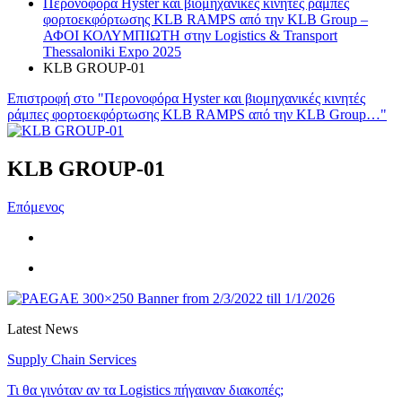
Περονοφόρα Hyster και βιομηχανικές κινητές ράμπες
φορτοεκφόρτωσης KLB RAMPS από την KLB Group –
ΑΦΟΙ ΚΟΛΥΜΠΙΩΤΗ στην Logistics & Transport
Thessaloniki Expo 2025
KLB GROUP-01
Επιστροφή στο "Περονοφόρα Hyster και βιομηχανικές κινητές
ράμπες φορτοεκφόρτωσης KLB RAMPS από την KLB Group…"
KLB GROUP-01
Επόμενος
Latest News
Supply Chain Services
Τι θα γινόταν αν τα Logistics πήγαιναν διακοπές;