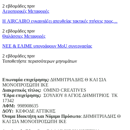
2 εβδομάδες πριν
Αεροπορικές Μεταφορές
Η AIRCAIRO εγκαινιάζει απευθείας τακτικές πτήσεις προς…
2 εβδομάδες πριν
Θαλάσσιες Μεταφορές
ΝΕΕ & ΕΛΙΜΕ υπογράφουν MoU συνεργασίας
2 εβδομάδες πριν
Τοποθετήστε περισσότερων μηνυμάτων
Επωνυμία επιχείρησης:
ΔΗΜΗΤΡΙΑΔΗΣ Θ ΚΑΙ ΣΙΑ
ΜΟΝΟΠΡΟΣΩΠΗ ΙΚΕ
Διακριτικός τίτλος:
ΟΜΙΝD CREATIVES
‘
E
δρα επιχείρησης:
ΣΟΥΛΙΟΥ 8 ΑΓΙΟΣ ΔΗΜΗΤΡΙΟΣ ΤΚ
17342
ΑΦΜ:
998908635
ΔΟΥ:
ΚΕΦΟΔΕ ΑΤΤΙΚΗΣ
Όνομα Ιδιοκτήτη και Νόμιμο Πρόσωπο
: ΔΗΜΗΤΡΙΑΔΗΣ Θ
ΚΑΙ ΣΙΑ ΜΟΝΟΠΡΟΣΩΠΗ ΙΚΕ