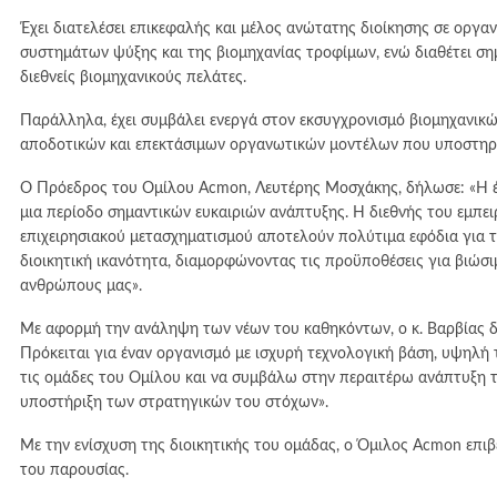
Έχει διατελέσει επικεφαλής και μέλος ανώτατης διοίκησης σε ορ
συστημάτων ψύξης και της βιομηχανίας τροφίμων, ενώ διαθέτει σ
διεθνείς βιομηχανικούς πελάτες.
Παράλληλα, έχει συμβάλει ενεργά στον εκσυγχρονισμό βιομηχανικώ
αποδοτικών και επεκτάσιμων οργανωτικών μοντέλων που υποστηρί
Ο Πρόεδρος του Ομίλου Acmon, Λευτέρης Μοσχάκης, δήλωσε: «Η έντ
μια περίοδο σημαντικών ευκαιριών ανάπτυξης. Η διεθνής του εμπει
επιχειρησιακού μετασχηματισμού αποτελούν πολύτιμα εφόδια για 
διοικητική ικανότητα, διαμορφώνοντας τις προϋποθέσεις για βιώσι
ανθρώπους μας».
Με αφορμή την ανάληψη των νέων του καθηκόντων, ο κ. Βαρβίας δή
Πρόκειται για έναν οργανισμό με ισχυρή τεχνολογική βάση, υψηλή
τις ομάδες του Ομίλου και να συμβάλω στην περαιτέρω ανάπτυξη τ
υποστήριξη των στρατηγικών του στόχων».
Με την ενίσχυση της διοικητικής του ομάδας, ο Όμιλος Acmon επιβε
του παρουσίας.