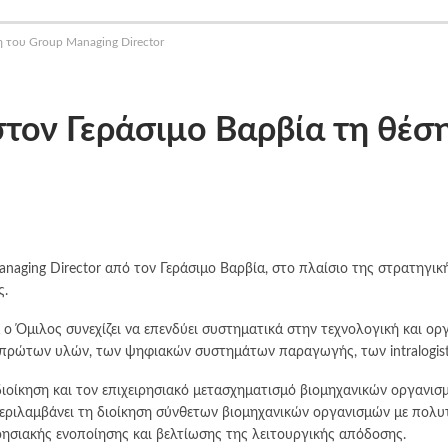
 του Group Managing Director
τον Γεράσιμο Βαρβία τη θέσ
ging Director από τον Γεράσιμο Βαρβία, στο πλαίσιο της στρατηγική
ς.
α ο Όμιλος συνεχίζει να επενδύει συστηματικά στην τεχνολογική και ο
ς πρώτων υλών, των ψηφιακών συστημάτων παραγωγής, των intralogisti
 διοίκηση και τον επιχειρησιακό μετασχηματισμό βιομηχανικών οργανισ
εριλαμβάνει τη διοίκηση σύνθετων βιομηχανικών οργανισμών με πολυτ
σιακής ενοποίησης και βελτίωσης της λειτουργικής απόδοσης.