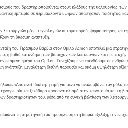
γανισμούς που δραστηριοποιούνται στους κλάδους της υαλουργίας, τω
ημαντική εμπειρία σε περιβάλλοντα υψηλών απαιτήσεων ποιότητας, κα
ν λειτουργιών μέσω τεχνολογιών αυτοματισμού, ψηφιοποίησης και εφ
ζουν τη βιώσιμη ανάπτυξη.
αξη του Γεράσιμου Βαρβία στον Όμιλο Acmon αποτελεί μια στρατηγικ
ρία, η βαθιά κατανόηση των βιομηχανικών λειτουργιών και η επιτυχής
την επόμενη ημέρα του Ομίλου. Συνεχίζουμε να επενδύουμε σε ανθρώπ
μη ανάπτυξη, μεγαλύτερη διεθνή παρουσία και ακόμη υψηλότερη αξία γ
λωσε: «Αποτελεί ιδιαίτερη τιμή για μένα να αναλαμβάνω τον ρόλο το
 τεχνογνωσία και ξεκάθαρο προσανατολισμό στην καινοτομία και τη βι
ων δραστηριοτήτων του, μέσα από τη συνεχή βελτίωση των λειτουργιώ
βαιώνει τη στρατηγική του προσήλωση στη διαρκή εξέλιξη, την επιχει