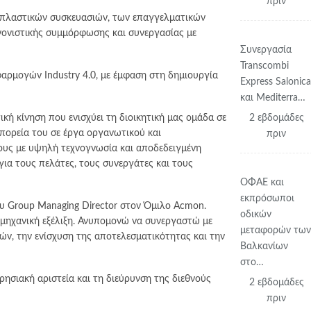
πριν
ν πλαστικών συσκευασιών, των επαγγελματικών
νονιστικής συμμόρφωσης και συνεργασίας με
Συνεργασία
Transcombi
αρμογών Industry 4.0, με έμφαση στη δημιουργία
Express Salonic
και Mediterra…
ή κίνηση που ενισχύει τη διοικητική μας ομάδα σε
2 εβδομάδες
 πορεία του σε έργα οργανωτικού και
πριν
ους με υψηλή τεχνογνωσία και αποδεδειγμένη
ια τους πελάτες, τους συνεργάτες και τους
ΟΦΑΕ και
εκπρόσωποι
υ Group Managing Director στον Όμιλο Acmon.
οδικών
ομηχανική εξέλιξη. Ανυπομονώ να συνεργαστώ με
μεταφορών τω
ν, την ενίσχυση της αποτελεσματικότητας και την
Βαλκανίων
στο…
ρησιακή αριστεία και τη διεύρυνση της διεθνούς
2 εβδομάδες
πριν