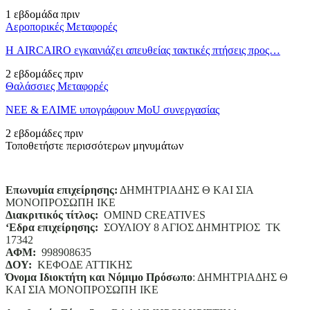
1 εβδομάδα πριν
Αεροπορικές Μεταφορές
Η AIRCAIRO εγκαινιάζει απευθείας τακτικές πτήσεις προς…
2 εβδομάδες πριν
Θαλάσσιες Μεταφορές
ΝΕΕ & ΕΛΙΜΕ υπογράφουν MoU συνεργασίας
2 εβδομάδες πριν
Τοποθετήστε περισσότερων μηνυμάτων
Επωνυμία επιχείρησης:
ΔΗΜΗΤΡΙΑΔΗΣ Θ ΚΑΙ ΣΙΑ
ΜΟΝΟΠΡΟΣΩΠΗ ΙΚΕ
Διακριτικός τίτλος:
ΟΜΙΝD CREATIVES
‘
E
δρα επιχείρησης:
ΣΟΥΛΙΟΥ 8 ΑΓΙΟΣ ΔΗΜΗΤΡΙΟΣ ΤΚ
17342
ΑΦΜ:
998908635
ΔΟΥ:
ΚΕΦΟΔΕ ΑΤΤΙΚΗΣ
Όνομα Ιδιοκτήτη και Νόμιμο Πρόσωπο
: ΔΗΜΗΤΡΙΑΔΗΣ Θ
ΚΑΙ ΣΙΑ ΜΟΝΟΠΡΟΣΩΠΗ ΙΚΕ