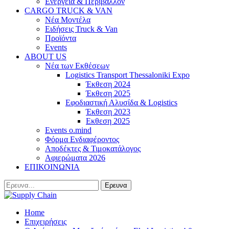
Ενέργεια & Περιβάλλον
CARGO TRUCK & VAN
Νέα Μοντέλα
Ειδήσεις Truck & Van
Προϊόντα
Events
ABOUT US
Νέα των Εκθέσεων
Logistics Transport Thessaloniki Expo
Έκθεση 2024
Έκθεση 2025
Εφοδιαστική Αλυσίδα & Logistics
Έκθεση 2023
Εκθεση 2025
Events o.mind
Φόρμα Ενδιαφέροντος
Αποδέκτες & Τιμοκατάλογος
Αφιερώματα 2026
ΕΠΙΚΟΙΝΩΝΙΑ
Home
Επιχειρήσεις