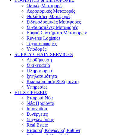
LOGISTICS & ΜΕΤΑΦΟΡΕΣ
Οδικές Μεταφορές
Αεροπορικές Μεταφορές
Θαλάσσιες Μεταφορές
Σιδηροδρομικές Μεταφορές
Συνδυασμένες Μεταφορές
Ευφυή Συστήματα Μεταφορών
Reverse Logistics
Ταχυμεταφορές
Υποδομές
SUPPLY CHAIN SERVICES
Αποθήκευση
Συσκευασία
Πληροφορική
Ιχνηλασιμότητα
Κωδικοποίηση & Σήμανση
Υπηρεσίες
ΕΠΙΧΕΙΡΗΣΕΙΣ
Εταιρικά Νέα
Νέα Προϊόντα
Innovation
Συνέργειες
Συγχωνεύσεις
Real Estate
Εταιρική Κοινωνική Ευθύνη