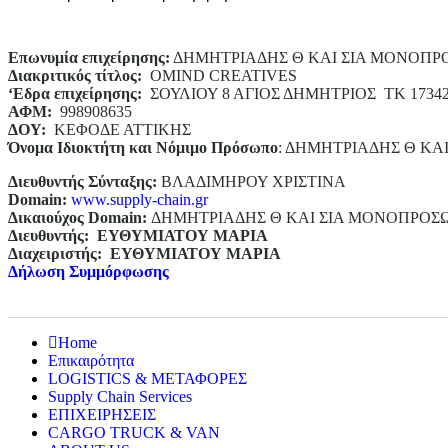
Επωνυμία επιχείρησης:
ΔΗΜΗΤΡΙΑΔΗΣ Θ ΚΑΙ ΣΙΑ ΜΟΝΟΠΡ
Διακριτικός τίτλος:
ΟΜΙΝD CREATIVES
‘
E
δρα επιχείρησης:
ΣΟΥΛΙΟΥ 8 ΑΓΙΟΣ ΔΗΜΗΤΡΙΟΣ ΤΚ 1734
ΑΦΜ:
998908635
ΔΟΥ:
ΚΕΦΟΔΕ ΑΤΤΙΚΗΣ
Όνομα Ιδιοκτήτη και Νόμιμο Πρόσωπο
: ΔΗΜΗΤΡΙΑΔΗΣ Θ ΚΑ
Διευθυντής Σύνταξης:
ΒΛΑΔΙΜΗΡΟΥ ΧΡΙΣΤΙΝΑ
Domain
:
www.supply-chain.gr
Δικαιούχος
Domain
:
ΔΗΜΗΤΡΙΑΔΗΣ Θ ΚΑΙ ΣΙΑ ΜΟΝΟΠΡΟΣ
Διευθυντής:
ΕΥΘΥΜΙΑΤΟΥ ΜΑΡΙΑ
Διαχειριστής:
ΕΥΘΥΜΙΑΤΟΥ ΜΑΡΙΑ
Δήλωση Συμμόρφωσης
Home
Επικαιρότητα
LOGISTICS & ΜΕΤΑΦΟΡΕΣ
Supply Chain Services
ΕΠΙΧΕΙΡΗΣΕΙΣ
CARGO TRUCK & VAN