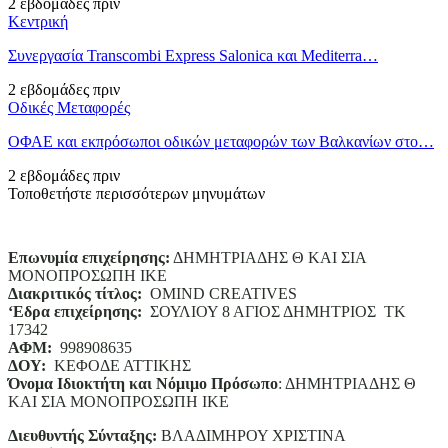
2 εβδομάδες πριν
Κεντρική
Συνεργασία Transcombi Express Salonica και Mediterra…
2 εβδομάδες πριν
Οδικές Μεταφορές
ΟΦΑΕ και εκπρόσωποι οδικών μεταφορών των Βαλκανίων στο…
2 εβδομάδες πριν
Τοποθετήστε περισσότερων μηνυμάτων
Επωνυμία επιχείρησης:
ΔΗΜΗΤΡΙΑΔΗΣ Θ ΚΑΙ ΣΙΑ
ΜΟΝΟΠΡΟΣΩΠΗ ΙΚΕ
Διακριτικός τίτλος:
ΟΜΙΝD CREATIVES
‘
E
δρα επιχείρησης:
ΣΟΥΛΙΟΥ 8 ΑΓΙΟΣ ΔΗΜΗΤΡΙΟΣ ΤΚ
17342
ΑΦΜ:
998908635
ΔΟΥ:
ΚΕΦΟΔΕ ΑΤΤΙΚΗΣ
Όνομα Ιδιοκτήτη και Νόμιμο Πρόσωπο
: ΔΗΜΗΤΡΙΑΔΗΣ Θ
ΚΑΙ ΣΙΑ ΜΟΝΟΠΡΟΣΩΠΗ ΙΚΕ
Διευθυντής Σύνταξης:
ΒΛΑΔΙΜΗΡΟΥ ΧΡΙΣΤΙΝΑ