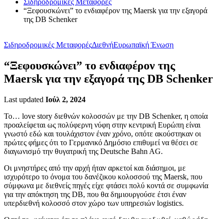
Σιδηροδρομικές Μεταφορές
“Ξεφουσκώνει” το ενδιαφέρον της Maersk για την εξαγορά
της DB Schenker
Σιδηροδρομικές Μεταφορές
Διεθνή
Ευρωπαϊκή Ένωση
“Ξεφουσκώνει” το ενδιαφέρον της
Maersk για την εξαγορά της DB Schenker
Last updated
Ιούλ 2, 2024
Το… love story διεθνών κολοσσών με την DB Schenker, η οποία
προαλείφεται ως πολύφερνη νύφη στην κεντρική Ευρώπη είναι
γνωστό εδώ και τουλάχιστον έναν χρόνο, οπότε ακούστηκαν οι
πρώτες φήμες ότι το Γερμανικό Δημόσιο επιθυμεί να θέσει σε
διαγωνισμό την θυγατρική της Deutsche Bahn AG.
Οι μνηστήρες από την αρχή ήταν αρκετοί και διάσημοι, με
ισχυρότερο το όνομα του δανέζικου κολοσσού της Maersk, που
σύμφωνα με διεθνείς πηγές είχε φτάσει πολύ κοντά σε συμφωνία
για την απόκτηση της DB, που θα δημιουργούσε έτσι έναν
υπερδιεθνή κολοσσό στον χώρο των υπηρεσιών logistics.