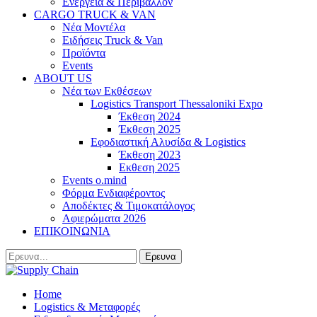
Ενέργεια & Περιβάλλον
CARGO TRUCK & VAN
Νέα Μοντέλα
Ειδήσεις Truck & Van
Προϊόντα
Events
ABOUT US
Νέα των Εκθέσεων
Logistics Transport Thessaloniki Expo
Έκθεση 2024
Έκθεση 2025
Εφοδιαστική Αλυσίδα & Logistics
Έκθεση 2023
Εκθεση 2025
Events o.mind
Φόρμα Ενδιαφέροντος
Αποδέκτες & Τιμοκατάλογος
Αφιερώματα 2026
ΕΠΙΚΟΙΝΩΝΙΑ
Home
Logistics & Μεταφορές