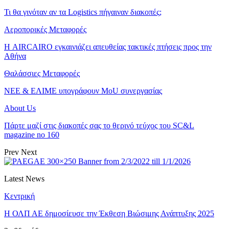
Τι θα γινόταν αν τα Logistics πήγαιναν διακοπές;
Αεροπορικές Μεταφορές
Η AIRCAIRO εγκαινιάζει απευθείας τακτικές πτήσεις προς την
Αθήνα
Θαλάσσιες Μεταφορές
ΝΕΕ & ΕΛΙΜΕ υπογράφουν MoU συνεργασίας
About Us
Πάρτε μαζί στις διακοπές σας το θερινό τεύχος του SC&L
magazine no 160
Prev
Next
Latest News
Κεντρική
Η ΟΛΠ ΑΕ δημοσίευσε την Έκθεση Βιώσιμης Ανάπτυξης 2025