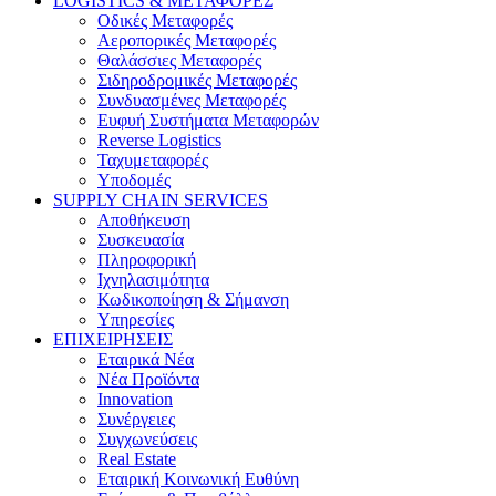
LOGISTICS & ΜΕΤΑΦΟΡΕΣ
Οδικές Μεταφορές
Αεροπορικές Μεταφορές
Θαλάσσιες Μεταφορές
Σιδηροδρομικές Μεταφορές
Συνδυασμένες Μεταφορές
Ευφυή Συστήματα Μεταφορών
Reverse Logistics
Ταχυμεταφορές
Υποδομές
SUPPLY CHAIN SERVICES
Αποθήκευση
Συσκευασία
Πληροφορική
Ιχνηλασιμότητα
Κωδικοποίηση & Σήμανση
Υπηρεσίες
ΕΠΙΧΕΙΡΗΣΕΙΣ
Εταιρικά Νέα
Νέα Προϊόντα
Innovation
Συνέργειες
Συγχωνεύσεις
Real Estate
Εταιρική Κοινωνική Ευθύνη