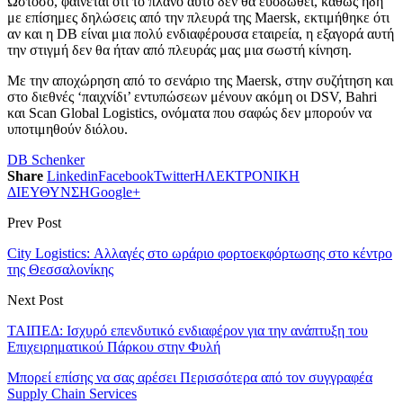
Ωστόσο, φαίνεται ότι το πλάνο αυτό δεν θα ευοδωθεί, καθώς ήδη
με επίσημες δηλώσεις από την πλευρά της Maersk, εκτιμήθηκε ότι
αν και η DB είναι μια πολύ ενδιαφέρουσα εταιρεία, η εξαγορά αυτή
την στιγμή δεν θα ήταν από πλευράς μας μια σωστή κίνηση.
Με την αποχώρηση από το σενάριο της Maersk, στην συζήτηση και
στο διεθνές ‘παιχνίδι’ εντυπώσεων μένουν ακόμη οι DSV, Βahri
και Scan Global Logistics, ονόματα που σαφώς δεν μπορούν να
υποτιμηθούν διόλου.
DB Schenker
Share
Linkedin
Facebook
Twitter
ΗΛΕΚΤΡΟΝΙΚΗ
ΔΙΕΥΘΥΝΣΗ
Google+
Prev Post
City Logistics: Αλλαγές στο ωράριο φορτοεκφόρτωσης στο κέντρο
της Θεσσαλονίκης
Next Post
ΤΑΙΠΕΔ: Ισχυρό επενδυτικό ενδιαφέρον για την ανάπτυξη του
Επιχειρηματικού Πάρκου στην Φυλή
Μπορεί επίσης να σας αρέσει
Περισσότερα από τον συγγραφέα
Supply Chain Services