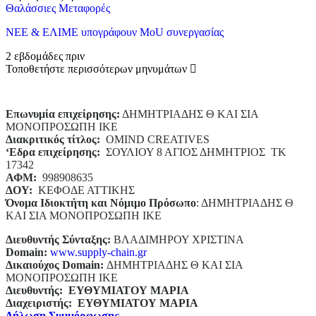
Θαλάσσιες Μεταφορές
ΝΕΕ & ΕΛΙΜΕ υπογράφουν MoU συνεργασίας
2 εβδομάδες πριν
Τοποθετήστε περισσότερων μηνυμάτων
Επωνυμία επιχείρησης:
ΔΗΜΗΤΡΙΑΔΗΣ Θ ΚΑΙ ΣΙΑ
ΜΟΝΟΠΡΟΣΩΠΗ ΙΚΕ
Διακριτικός τίτλος:
ΟΜΙΝD CREATIVES
‘
E
δρα επιχείρησης:
ΣΟΥΛΙΟΥ 8 ΑΓΙΟΣ ΔΗΜΗΤΡΙΟΣ ΤΚ
17342
ΑΦΜ:
998908635
ΔΟΥ:
ΚΕΦΟΔΕ ΑΤΤΙΚΗΣ
Όνομα Ιδιοκτήτη και Νόμιμο Πρόσωπο
: ΔΗΜΗΤΡΙΑΔΗΣ Θ
ΚΑΙ ΣΙΑ ΜΟΝΟΠΡΟΣΩΠΗ ΙΚΕ
Διευθυντής Σύνταξης:
ΒΛΑΔΙΜΗΡΟΥ ΧΡΙΣΤΙΝΑ
Domain
:
www.supply-chain.gr
Δικαιούχος
Domain
:
ΔΗΜΗΤΡΙΑΔΗΣ Θ ΚΑΙ ΣΙΑ
ΜΟΝΟΠΡΟΣΩΠΗ ΙΚΕ
Διευθυντής:
ΕΥΘΥΜΙΑΤΟΥ ΜΑΡΙΑ
Διαχειριστής:
ΕΥΘΥΜΙΑΤΟΥ ΜΑΡΙΑ
Δήλωση Συμμόρφωσης