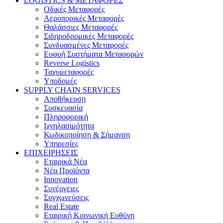
LOGISTICS & ΜΕΤΑΦΟΡΕΣ
Οδικές Μεταφορές
Αεροπορικές Μεταφορές
Θαλάσσιες Μεταφορές
Σιδηροδρομικές Μεταφορές
Συνδυασμένες Μεταφορές
Ευφυή Συστήματα Μεταφορών
Reverse Logistics
Ταχυμεταφορές
Υποδομές
SUPPLY CHAIN SERVICES
Αποθήκευση
Συσκευασία
Πληροφορική
Ιχνηλασιμότητα
Κωδικοποίηση & Σήμανση
Υπηρεσίες
ΕΠΙΧΕΙΡΗΣΕΙΣ
Εταιρικά Νέα
Νέα Προϊόντα
Innovation
Συνέργειες
Συγχωνεύσεις
Real Estate
Εταιρική Κοινωνική Ευθύνη