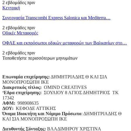
2 εβδομάδες πριν
Κεντρική
Συνεργασία Transcombi Express Salonica και Mediterra…
2 εβδομάδες πριν
Οδικές Μεταφορές
ΟΦΑΕ και εκπρόσωποι οδικών μεταφορών των Βαλκανίων στο…
2 εβδομάδες πριν
Τοποθετήστε περισσότερων μηνυμάτων
Επωνυμία επιχείρησης:
ΔΗΜΗΤΡΙΑΔΗΣ Θ ΚΑΙ ΣΙΑ
ΜΟΝΟΠΡΟΣΩΠΗ ΙΚΕ
Διακριτικός τίτλος:
ΟΜΙΝD CREATIVES
‘
E
δρα επιχείρησης:
ΣΟΥΛΙΟΥ 8 ΑΓΙΟΣ ΔΗΜΗΤΡΙΟΣ ΤΚ
17342
ΑΦΜ:
998908635
ΔΟΥ:
ΚΕΦΟΔΕ ΑΤΤΙΚΗΣ
Όνομα Ιδιοκτήτη και Νόμιμο Πρόσωπο
: ΔΗΜΗΤΡΙΑΔΗΣ Θ
ΚΑΙ ΣΙΑ ΜΟΝΟΠΡΟΣΩΠΗ ΙΚΕ
Διευθυντής Σύνταξης:
ΒΛΑΔΙΜΗΡΟΥ ΧΡΙΣΤΙΝΑ