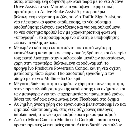
αυτοματοποιημένη οδήγηση ξεκινάει τώρα με το νέο Active
Drive Assist, το νέο MirrorCam για άψογη περιμετρική
ορατότητα, το Active Brake Assist 5 με περαιτέρω
βελτιωμένη ανίχνευση πεζών, το νέο Traffic Sign Assist, το
νέο ηλεκτρονικό φρένο στάθμευσης, το νέο σύστημα
υποβοήθησης ελέγχου ευστάθειας και για ρυμουλκούμενα,
το νέο σύστημα προβολέων με χαρακτηριστική φωτεινή
«υπογραφή», το προσαρμοζόμενο σύστημα υποβοήθησης
φώτων μεγάλης σκάλας
Μειωμένο κόστος: έως και πέντε τοις εκατό λιγότερη
κατανάλωση καυσίμου σε επαρχιακούς δρόμους και έως τρία
τοις εκατό λιγότερη στην κυκλοφορία μεγάλων αποστάσεων,
χάρη στην περαιτέρω βελτιωμένη αεροδυναμική, το
προηγμένο Predictive Powertrain Control και τη νέα σχέση
μετάδοσης πίσω άξονα. Πιο αποδοτική εργασία για τον
οδηγό με το νέο Multimedia Cockpit
Μέγιστη διαθεσιμότητα οχημάτων χάρη στη συνδεσιμότητα,
στην παρακολούθηση τεχνικής κατάστασης του οχήματος και
των μεταφορών για τον επιχειρηματία σε πραγματικό χρόνο,
βάσει του πλήρως ενσωματωμένου Fleetboard στο όχημα
Αυξημένη άνεση χάρη στο εργονομικά βελτιστοποιημένο και
ψηφιακό κόκπιτ οδηγού, στις νέες σύγχρονες επιλογές
infotainment, στο νέο σχεδιασμό εσωτερικού φωτισμού
Από το MirrorCam στο Multimedia Cockpit – αυτά οι νέες
πρωτοποριακές λειτουργίες για το Actros διατίθενται πλέον