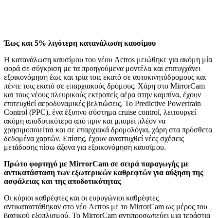
Έως και 5% λιγότερη κατανάλωση καυσίμου
Η κατανάλωση καυσίμου του νέου Actros μειώθηκε για ακόμη μία
φορά σε σύγκριση με τα προηγούμενα μοντέλα και επιτυγχάνει
εξοικονόμηση έως και τρία τοις εκατό σε αυτοκινητόδρομους και
πέντε τοις εκατό σε επαρχιακούς δρόμους. Χάρη στο MirrorCam
και τους νέους πλευρικούς εκτροπείς αέρα στην καμπίνα, έχουν
επιτευχθεί αεροδυναμικές βελτιώσεις. Το Predictive Powertrain
Control (PPC), ένα έξυπνο σύστημα cruise control, λειτουργεί
ακόμη αποδοτικότερα από πριν και μπορεί πλέον να
χρησιμοποιείται και σε επαρχιακά δρομολόγια, χάρη στα πρόσθετα
δεδομένα χαρτών. Επίσης, έχουν αναπτυχθεί νέες σχέσεις
μετάδοσης πίσω άξονα για εξοικονόμηση καυσίμου.
Πρώτο φορτηγό με MirrorCam σε σειρά παραγωγής με
αντικατάσταση των εξωτερικών καθρεφτών για αύξηση της
ασφάλειας και της αποδοτικότητας
Οι κύριοι καθρέφτες και οι ευρυγώνιοι καθρέφτες
αντικαταστάθηκαν στο νέο Actros με το MirrorCam ως μέρος του
βασικού εξοπλισμού. Το MirrorCam αντιπροσωπεύει μια τεράστια