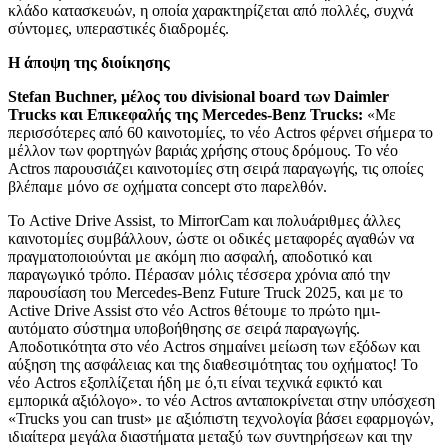
κλάδο κατασκευών, η οποία χαρακτηρίζεται από πολλές, συχνά
σύντομες, υπεραστικές διαδρομές.
Η άποψη της διοίκησης
Stefan Buchner, μέλος του divisional board των Daimler
Trucks και Επικεφαλής της Mercedes-Benz Trucks:
«Με
περισσότερες από 60 καινοτομίες, το νέο Actros φέρνει σήμερα το
μέλλον των φορτηγών βαριάς χρήσης στους δρόμους. Το νέο
Actros παρουσιάζει καινοτομίες στη σειρά παραγωγής, τις οποίες
βλέπαμε μόνο σε οχήματα concept στο παρελθόν.
Το Active Drive Assist, το MirrorCam και πολυάριθμες άλλες
καινοτομίες συμβάλλουν, ώστε οι οδικές μεταφορές αγαθών να
πραγματοποιούνται με ακόμη πιο ασφαλή, αποδοτικό και
παραγωγικό τρόπο. Πέρασαν μόλις τέσσερα χρόνια από την
παρουσίαση του Mercedes-Benz Future Truck 2025, και με το
Active Drive Assist στο νέο Actros θέτουμε το πρώτο ημι-
αυτόματο σύστημα υποβοήθησης σε σειρά παραγωγής.
Αποδοτικότητα στο νέο Actros σημαίνει μείωση των εξόδων και
αύξηση της ασφάλειας και της διαθεσιμότητας του οχήματος! Το
νέο Actros εξοπλίζεται ήδη με ό,τι είναι τεχνικά εφικτό και
εμπορικά αξιόλογο». το νέο Actros ανταποκρίνεται στην υπόσχεση
«Trucks you can trust» με αξιόπιστη τεχνολογία βάσει εφαρμογών,
ιδιαίτερα μεγάλα διαστήματα μεταξύ των συντηρήσεων και την