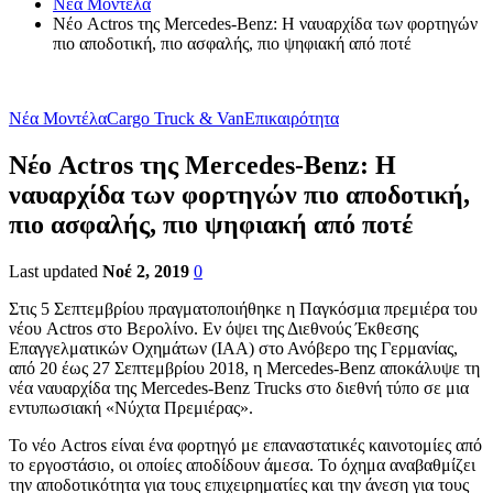
Νέα Μοντέλα
Νέο Actros της Mercedes-Benz: Η ναυαρχίδα των φορτηγών
πιο αποδοτική, πιο ασφαλής, πιο ψηφιακή από ποτέ
Νέα Μοντέλα
Cargo Truck & Van
Επικαιρότητα
Νέο Actros της Mercedes-Benz: Η
ναυαρχίδα των φορτηγών πιο αποδοτική,
πιο ασφαλής, πιο ψηφιακή από ποτέ
Last updated
Νοέ 2, 2019
0
Στις 5 Σεπτεμβρίου πραγματοποιήθηκε η Παγκόσμια πρεμιέρα του
νέου Actros στο Βερολίνο. Εν όψει της Διεθνούς Έκθεσης
Επαγγελματικών Οχημάτων (ΙΑΑ) στο Ανόβερο της Γερμανίας,
από 20 έως 27 Σεπτεμβρίου 2018, η Mercedes-Benz αποκάλυψε τη
νέα ναυαρχίδα της Mercedes-Benz Trucks στο διεθνή τύπο σε μια
εντυπωσιακή «Νύχτα Πρεμιέρας».
Το νέο Actros είναι ένα φορτηγό με επαναστατικές καινοτομίες από
το εργοστάσιο, οι οποίες αποδίδουν άμεσα. Το όχημα αναβαθμίζει
την αποδοτικότητα για τους επιχειρηματίες και την άνεση για τους