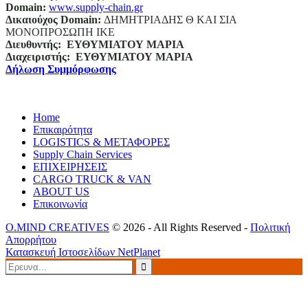
Domain
:
www.supply-chain.gr
Δικαιούχος
Domain
:
ΔΗΜΗΤΡΙΑΔΗΣ Θ ΚΑΙ ΣΙΑ
ΜΟΝΟΠΡΟΣΩΠΗ ΙΚΕ
Διευθυντής:
ΕΥΘΥΜΙΑΤΟΥ ΜΑΡΙΑ
Διαχειριστής:
ΕΥΘΥΜΙΑΤΟΥ ΜΑΡΙΑ
Δήλωση Συμμόρφωσης
Home
Επικαιρότητα
LOGISTICS & ΜΕΤΑΦΟΡΕΣ
Supply Chain Services
ΕΠΙΧΕΙΡΗΣΕΙΣ
CARGO TRUCK & VAN
ABOUT US
Επικοινωνία
O.MIND CREATIVES
© 2026 - All Rights Reserved -
Πολιτική
Απορρήτου
Κατασκευή Ιστοσελίδων
NetPlanet