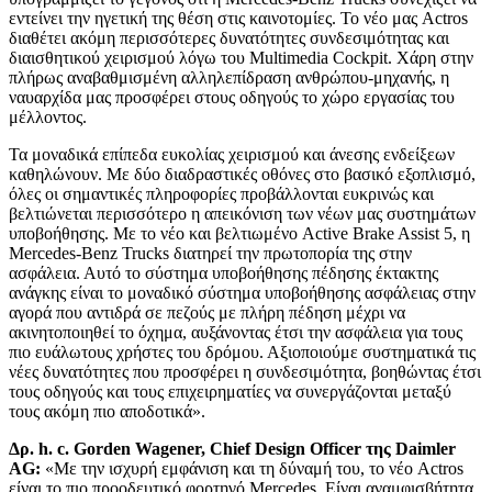
εντείνει την ηγετική της θέση στις καινοτομίες. Το νέο μας Actros
διαθέτει ακόμη περισσότερες δυνατότητες συνδεσιμότητας και
διαισθητικού χειρισμού λόγω του Multimedia Cockpit. Χάρη στην
πλήρως αναβαθμισμένη αλληλεπίδραση ανθρώπου-μηχανής, η
ναυαρχίδα μας προσφέρει στους οδηγούς το χώρο εργασίας του
μέλλοντος.
Τα μοναδικά επίπεδα ευκολίας χειρισμού και άνεσης ενδείξεων
καθηλώνουν. Με δύο διαδραστικές οθόνες στο βασικό εξοπλισμό,
όλες οι σημαντικές πληροφορίες προβάλλονται ευκρινώς και
βελτιώνεται περισσότερο η απεικόνιση των νέων μας συστημάτων
υποβοήθησης. Με το νέο και βελτιωμένο Active Brake Assist 5, η
Mercedes-Benz Trucks διατηρεί την πρωτοπορία της στην
ασφάλεια. Αυτό το σύστημα υποβοήθησης πέδησης έκτακτης
ανάγκης είναι το μοναδικό σύστημα υποβοήθησης ασφάλειας στην
αγορά που αντιδρά σε πεζούς με πλήρη πέδηση μέχρι να
ακινητοποιηθεί το όχημα, αυξάνοντας έτσι την ασφάλεια για τους
πιο ευάλωτους χρήστες του δρόμου. Αξιοποιούμε συστηματικά τις
νέες δυνατότητες που προσφέρει η συνδεσιμότητα, βοηθώντας έτσι
τους οδηγούς και τους επιχειρηματίες να συνεργάζονται μεταξύ
τους ακόμη πιο αποδοτικά».
Δρ.
h.
c.
Gorden
Wagener,
Chief
Design
Officer της
Daimler
AG:
«Με την ισχυρή εμφάνιση και τη δύναμή του, το νέο Actros
είναι το πιο προοδευτικό φορτηγό Mercedes. Είναι αναμφισβήτητα