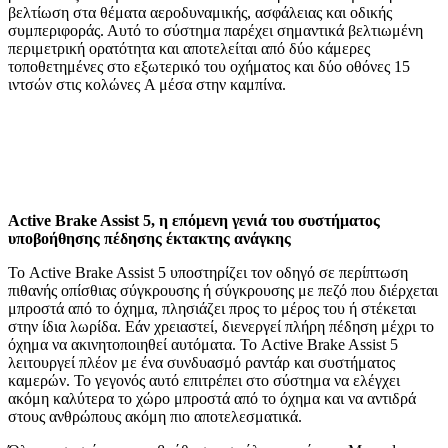
βελτίωση στα θέματα αεροδυναμικής, ασφάλειας και οδικής
συμπεριφοράς. Αυτό το σύστημα παρέχει σημαντικά βελτιωμένη
περιμετρική ορατότητα και αποτελείται από δύο κάμερες
τοποθετημένες στο εξωτερικό του οχήματος και δύο οθόνες 15
ιντσών στις κολώνες A μέσα στην καμπίνα.
Active Brake Assist 5, η επόμενη γενιά του συστήματος
υποβοήθησης πέδησης έκτακτης ανάγκης
Το Active Brake Assist 5 υποστηρίζει τον οδηγό σε περίπτωση
πιθανής οπίσθιας σύγκρουσης ή σύγκρουσης με πεζό που διέρχεται
μπροστά από το όχημα, πλησιάζει προς το μέρος του ή στέκεται
στην ίδια λωρίδα. Εάν χρειαστεί, διενεργεί πλήρη πέδηση μέχρι το
όχημα να ακινητοποιηθεί αυτόματα. Το Active Brake Assist 5
λειτουργεί πλέον με ένα συνδυασμό ραντάρ και συστήματος
καμερών. Το γεγονός αυτό επιτρέπει στο σύστημα να ελέγχει
ακόμη καλύτερα το χώρο μπροστά από το όχημα και να αντιδρά
στους ανθρώπους ακόμη πιο αποτελεσματικά.