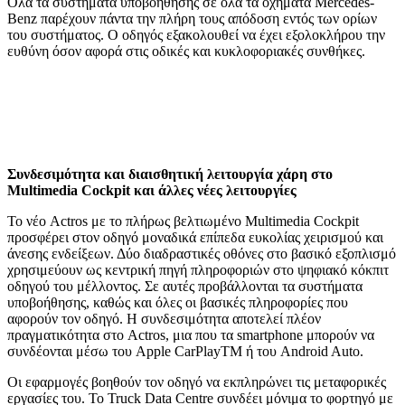
Όλα τα συστήματα υποβοήθησης σε όλα τα οχήματα Mercedes-
Benz παρέχουν πάντα την πλήρη τους απόδοση εντός των ορίων
του συστήματος. Ο οδηγός εξακολουθεί να έχει εξολοκλήρου την
ευθύνη όσον αφορά στις οδικές και κυκλοφοριακές συνθήκες.
Συνδεσιμότητα και διαισθητική λειτουργία χάρη στο
Multimedia Cockpit και άλλες νέες λειτουργίες
Το νέο Actros με το πλήρως βελτιωμένο Multimedia Cockpit
προσφέρει στον οδηγό μοναδικά επίπεδα ευκολίας χειρισμού και
άνεσης ενδείξεων. Δύο διαδραστικές οθόνες στο βασικό εξοπλισμό
χρησιμεύουν ως κεντρική πηγή πληροφοριών στο ψηφιακό κόκπιτ
οδηγού του μέλλοντος. Σε αυτές προβάλλονται τα συστήματα
υποβοήθησης, καθώς και όλες οι βασικές πληροφορίες που
αφορούν τον οδηγό. Η συνδεσιμότητα αποτελεί πλέον
πραγματικότητα στο Actros, μια που τα smartphone μπορούν να
συνδέονται μέσω του Apple CarPlayTM ή του Android Auto.
Οι εφαρμογές βοηθούν τον οδηγό να εκπληρώνει τις μεταφορικές
εργασίες του. Το Truck Data Centre συνδέει μόνιμα το φορτηγό με