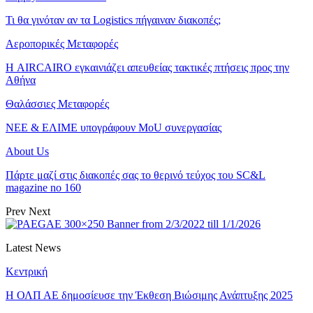
Τι θα γινόταν αν τα Logistics πήγαιναν διακοπές;
Αεροπορικές Μεταφορές
Η AIRCAIRO εγκαινιάζει απευθείας τακτικές πτήσεις προς την
Αθήνα
Θαλάσσιες Μεταφορές
ΝΕΕ & ΕΛΙΜΕ υπογράφουν MoU συνεργασίας
About Us
Πάρτε μαζί στις διακοπές σας το θερινό τεύχος του SC&L
magazine no 160
Prev
Next
Latest News
Κεντρική
Η ΟΛΠ ΑΕ δημοσίευσε την Έκθεση Βιώσιμης Ανάπτυξης 2025