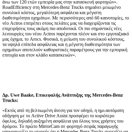
άνω των 120 ετών εμπειρία μας στην κατασκευή φορτηγών».
RoadEfficiency στη Mercedes-Benz Trucks σημαίνει μειωμένο
συνολικό κόστος, μεγαλύτερη ασφάλεια και μέγιστη
διαθεσιμότητα οχημάτων. Με περισσότερες από 60 καινοτομίες, το
νέο Actros επιτρέπει στους πελάτες μας να διαχειρίζονται τις
επιχειρήσεις τους ακόμη πιο αποδοτικά. Οι πιο σημαντικές νέες
λειτουργίες του νέου Actros παρέχονται πλέον και στο εργοταξιακό
μας όχημα, το Arocs. Φυσικά, η μείωση του συνολικού κόστους,
τα υψηλά επίπεδα ασφάλειας και η μέγιστη διαθεσιμότητα των
οχημάτων αποτελούν καθοριστικές παραμέτρους για την εμπορική
επιτυχία και στον κλάδο κατασκευών».
Δρ. Uwe Baake, Επικεφαλής Ανάπτυξης της Mercedes-Benz
Trucks:
«Εκτός από τη βελτιωμένη άνεση για τον οδηγό, η ημι-αυτόματη
οδήγηση με το Active Drive Assist προσφέρει το κυριότερο
όφελος, δηλαδή αυξημένη ασφάλεια για όλους τους χρήστες του
δρόμου. Το πρώτο MirrorCam σε φορτηγό σειράς παραγωγής
υπογραμμίζει το γεγονός ότι η Mercedes-Benz Trucks συνεχίζει να