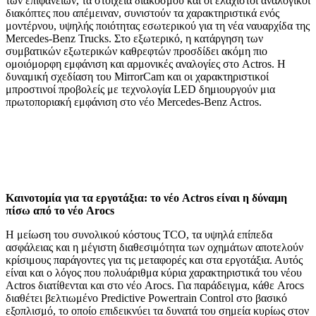
των επιφανειών, τα στοιχεία διάκοσμου και οι ελάχιστοι αναλογικοί
διακόπτες που απέμειναν, συνιστούν τα χαρακτηριστικά ενός
μοντέρνου, υψηλής ποιότητας εσωτερικού για τη νέα ναυαρχίδα της
Mercedes-Benz Trucks. Στο εξωτερικό, η κατάργηση των
συμβατικών εξωτερικών καθρεφτών προσδίδει ακόμη πιο
ομοιόμορφη εμφάνιση και αρμονικές αναλογίες στο Actros. Η
δυναμική σχεδίαση του MirrorCam και οι χαρακτηριστικοί
μπροστινοί προβολείς με τεχνολογία LED δημιουργούν μια
πρωτοποριακή εμφάνιση στο νέο Mercedes-Benz Actros.
Καινοτομία για τα εργοτάξια: το νέο Actros είναι η δύναμη
πίσω από το νέο Arocs
Η μείωση του συνολικού κόστους TCO, τα υψηλά επίπεδα
ασφάλειας και η μέγιστη διαθεσιμότητα των οχημάτων αποτελούν
κρίσιμους παράγοντες για τις μεταφορές και στα εργοτάξια. Αυτός
είναι και ο λόγος που πολυάριθμα κύρια χαρακτηριστικά του νέου
Actros διατίθενται και στο νέο Arocs. Για παράδειγμα, κάθε Arocs
διαθέτει βελτιωμένο Predictive Powertrain Control στο βασικό
εξοπλισμό, το οποίο επιδεικνύει τα δυνατά του σημεία κυρίως στον