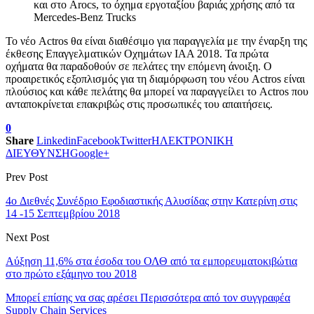
και στο Arocs, το όχημα εργοταξίου βαριάς χρήσης από τα
Mercedes-Benz Trucks
Το νέο Actros θα είναι διαθέσιμο για παραγγελία με την έναρξη της
έκθεσης Επαγγελματικών Οχημάτων IAA 2018. Τα πρώτα
οχήματα θα παραδοθούν σε πελάτες την επόμενη άνοιξη. Ο
προαιρετικός εξοπλισμός για τη διαμόρφωση του νέου Actros είναι
πλούσιος και κάθε πελάτης θα μπορεί να παραγγείλει το Actros που
ανταποκρίνεται επακριβώς στις προσωπικές του απαιτήσεις.
0
Share
Linkedin
Facebook
Twitter
ΗΛΕΚΤΡΟΝΙΚΗ
ΔΙΕΥΘΥΝΣΗ
Google+
Prev Post
4o Διεθνές Συνέδριο Εφοδιαστικής Αλυσίδας στην Κατερίνη στις
14 -15 Σεπτεμβρίου 2018
Next Post
Αύξηση 11,6% στα έσοδα του ΟΛΘ από τα εμπορευματοκιβώτια
στο πρώτο εξάμηνο του 2018
Μπορεί επίσης να σας αρέσει
Περισσότερα από τον συγγραφέα
Supply Chain Services