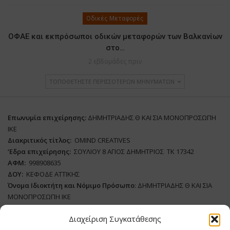
Οδικές Μεταφορές
ΟΦΑΕ και εκπρόσωποι οδικών μεταφορών των Βαλκανίων
στο…
2 εβδομάδες πριν
ΤΟΠΟΘΕΤΉΣΤΕ ΠΕΡΙΣΣΌΤΕΡΩΝ ΜΗΝΥΜΆΤΩΝ
Επωνυμία επιχείρησης:
ΔΗΜΗΤΡΙΑΔΗΣ Θ ΚΑΙ ΣΙΑ ΜΟΝΟΠΡΟΣΩΠΗ
ΙΚΕ
Διακριτικός τίτλος:
ΟΜΙΝD CREATIVES
‘
E
δρα επιχείρησης:
ΣΟΥΛΙΟΥ 8 ΑΓΙΟΣ ΔΗΜΗΤΡΙΟΣ ΤΚ 17342
ΑΦΜ:
998908635
ΔΟΥ:
ΚΕΦΟΔΕ ΑΤΤΙΚΗΣ
Όνομα Ιδιοκτήτη και Νόμιμο Πρόσωπο
: ΔΗΜΗΤΡΙΑΔΗΣ Θ ΚΑΙ ΣΙΑ
ΜΟΝΟΠΡΟΣΩΠΗ ΙΚΕ
Διαχείριση Συγκατάθεσης
Διευθυντής Σύνταξης:
ΒΛΑΔΙΜΗΡΟΥ ΧΡΙΣΤΙΝΑ