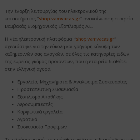
Την έναρξη λειτουργίας του ηλεκτρονικού της
καταστήματος “
shop.vamvacas.gr
”
ανακοίνωσε η εταιρεία
Βαμβακάς Βιομηχανικός Εξοπλισμός Α.Ε.
Η νέα ηλεκτρονική πλατφόρμα “
shop.vamvacas.gr
”
σχεδιάστηκε για την εύκολη και γρήγορη κάλυψη των
καθημερινών σας αναγκών, σε όλες τις κατηγορίες ειδών
της ευρείας γκάμας προϊόντων, που η εταιρεία διαθέτει
στην ελληνική αγορά.
Εργαλεία, Μηχανήματα & Αναλώσιμα Συσκευασίας
Προστατευτική Συσκευασία
Εξοπλισμό Αποθήκης
Αεροσυμπιεστές
Καρφωτικά εργαλεία
Αγροτικά
Συσκευασία Τροφίμων
Το πλούσιο μενού, τα πρόσθετα φίλτρα, η διασύνδεση των