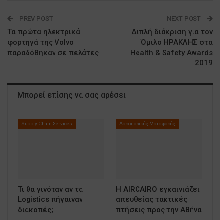
PREV POST
NEXT POST
Τα πρώτα ηλεκτρικά
Διπλή διάκριση για τον
φορτηγά της Volvo
Όμιλο ΗΡΑΚΛΗΣ στα
παραδόθηκαν σε πελάτες
Health & Safety Awards
2019
Μπορεί επίσης να σας αρέσει
Supply Chain Services
Αεροπορικές Μεταφορές
Τι θα γινόταν αν τα
Η AIRCAIRO εγκαινιάζει
Logistics πήγαιναν
απευθείας τακτικές
διακοπές;
πτήσεις προς την Αθήνα