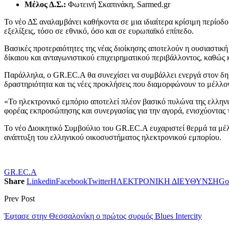
Μέλος Δ.Σ.:
Φωτεινή Σκαπινάκη, Sarmed.gr
Το νέο ΔΣ αναλαμβάνει καθήκοντα σε μια ιδιαίτερα κρίσιμη περίοδο 
εξελίξεις, τόσο σε εθνικό, όσο και σε ευρωπαϊκό επίπεδο.
Βασικές προτεραιότητες της νέας διοίκησης αποτελούν η ουσιαστικ
δίκαιου και ανταγωνιστικού επιχειρηματικού περιβάλλοντος, καθώς
Παράλληλα, ο GR.EC.A θα συνεχίσει να συμβάλλει ενεργά στον δημ
δραστηριότητα και τις νέες προκλήσεις που διαμορφώνουν το μέλλο
«Το ηλεκτρονικό εμπόριο αποτελεί πλέον βασικό πυλώνα της ελληνι
φορέας εκπροσώπησης και συνεργασίας για την αγορά, ενισχύοντας 
Το νέο Διοικητικό Συμβούλιο του GR.EC.A ευχαριστεί θερμά τα μέλ
ανάπτυξη του ελληνικού οικοσυστήματος ηλεκτρονικού εμπορίου.
GR.EC.A
Share
Linkedin
Facebook
Twitter
ΗΛΕΚΤΡΟΝΙΚΗ ΔΙΕΥΘΥΝΣΗ
Go
Prev Post
Έφτασε στην Θεσσαλονίκη ο πρώτος συρμός Blues Intercity