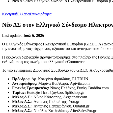
Νέο ΔΣ στον Ελληνικό Σύνδεσμο Ηλεκτρονικού Εμπορίου (
Κεντρική
Ελλάδα
Επικαιρότητα
Νέο ΔΣ στον Ελληνικό Σύνδεσμο Ηλεκτρο
Last updated
Ιούλ 6, 2026
Ο Ελληνικός Σύνδεσμος Ηλεκτρονικού Εμπορίου (GR.EC.A) ανακοίνω
την ανάπτυξη ενός σύγχρονου, αξιόπιστου και ανταγωνιστικού οικ
Η εκλογική διαδικασία πραγματοποιήθηκε στο πλαίσιο της Γενικής 
ενδυνάμωση της φωνής του ελληνικού eCommerce.
Το νέο εννεαμελές Διοικητικό Συμβούλιο του GR.EC.A συγκροτήθη
Πρόεδρος:
Δρ. Κατερίνα Φραϊδάκη, ELTRUN
Αντιπρόεδρος:
Μαρίνα Βασιλαρά, Apivita.com
Γενικός Γραμματέας:
Νίκος Πελέκης, Funky Buddha.com
Ταμίας:
Ευδοξία Πετμέζογλου, Spitishop.gr
Μέλος Δ.Σ.:
Νίκος Κάσσαρης, Aegeanair.com
Μέλος Δ.Σ.:
Αντώνης Πεδιαδίτης, You.gr
Μέλος Δ.Σ.:
Αντώνης Παπαϊωάννου, Oktabit.gr
Μέλος Δ.Σ.:
Νικόλας Χατζηδάκης, AfterSalesPro.gr