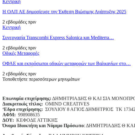
Κεντρική
Η ΟΛΠ ΑΕ δημοσίευσε την Έκθεση Βιώσιμης Ανάπτυξης 2025
2 εβδομάδες πριν
Κεντρική
Συνεργασία Transcombi Express Salonica και Mediterra…
2 εβδομάδες πριν
Οδικές Μεταφορές
ΟΦΑΕ και εκπρόσωποι οδικών μεταφορών των Βαλκανίων στο…
2 εβδομάδες πριν
Τοποθετήστε περισσότερων μηνυμάτων
Επωνυμία επιχείρησης:
ΔΗΜΗΤΡΙΑΔΗΣ Θ ΚΑΙ ΣΙΑ ΜΟΝΟΠΡ
Διακριτικός τίτλος:
ΟΜΙΝD CREATIVES
‘
E
δρα επιχείρησης:
ΣΟΥΛΙΟΥ 8 ΑΓΙΟΣ ΔΗΜΗΤΡΙΟΣ ΤΚ 1734
ΑΦΜ:
998908635
ΔΟΥ:
ΚΕΦΟΔΕ ΑΤΤΙΚΗΣ
Όνομα Ιδιοκτήτη και Νόμιμο Πρόσωπο
: ΔΗΜΗΤΡΙΑΔΗΣ Θ ΚΑ