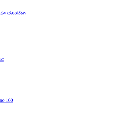
ικών αλυσίδων
να
 no 160