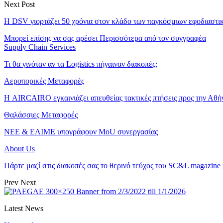
Next Post
Η DSV γιορτάζει 50 χρόνια στον κλάδο των παγκόσμιων εφοδιαστ
Μπορεί επίσης να σας αρέσει
Περισσότερα από τον συγγραφέα
Supply Chain Services
Τι θα γινόταν αν τα Logistics πήγαιναν διακοπές;
Αεροπορικές Μεταφορές
Η AIRCAIRO εγκαινιάζει απευθείας τακτικές πτήσεις προς την Αθή
Θαλάσσιες Μεταφορές
ΝΕΕ & ΕΛΙΜΕ υπογράφουν MoU συνεργασίας
About Us
Πάρτε μαζί στις διακοπές σας το θερινό τεύχος του SC&L magazine
Prev
Next
Latest News