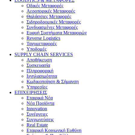
LOGISTICS & ΜΕΤΑΦΟΡΕΣ
Οδικές Μεταφορές
Αεροπορικές Μεταφορές
Θαλάσσιες Μεταφορές
Σιδηροδρομικές Μεταφορές
Συνδυασμένες Μεταφορές
Ευφυή Συστήματα Μεταφορών
Reverse Logistics
Ταχυμεταφορές
Υποδομές
SUPPLY CHAIN SERVICES
Αποθήκευση
Συσκευασία
Πληροφορική
Ιχνηλασιμότητα
Κωδικοποίηση & Σήμανση
Υπηρεσίες
ΕΠΙΧΕΙΡΗΣΕΙΣ
Εταιρικά Νέα
Νέα Προϊόντα
Innovation
Συνέργειες
Συγχωνεύσεις
Real Estate
Εταιρική Κοινωνική Ευθύνη