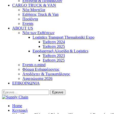
Ενέργεια & Περιβάλλον
CARGO TRUCK & VAN
Νέα Μοντέλα
Ειδήσεις Truck & Van
Προϊόντα
Events
ABOUT US
Νέα των Εκθέσεων
Logistics Transport Thessaloniki Expo
Έκθεση 2024
Έκθεση 2025
Εφοδιαστική Αλυσίδα & Logistics
Έκθεση 2023
Εκθεση 2025
Events o.mind
Φόρμα Ενδιαφέροντος
Αποδέκτες & Τιμοκατάλογος
Αφιερώματα 2026
ΕΠΙΚΟΙΝΩΝΙΑ
Home
Κεντρική