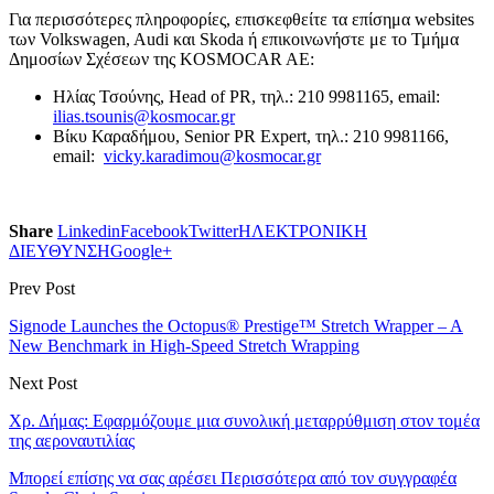
Για περισσότερες πληροφορίες, επισκεφθείτε τα επίσημα websites
των Volkswagen, Audi και Skoda ή επικοινωνήστε με το Τμήμα
Δημοσίων Σχέσεων της KOSMOCAR AE:
Ηλίας Τσούνης, Head of PR, τηλ.: 210 9981165, email:
ilias.tsounis@kosmocar.gr
Βίκυ Καραδήμου, Senior PR Expert, τηλ.: 210 9981166,
email:
vicky.karadimou@kosmocar.gr
Share
Linkedin
Facebook
Twitter
ΗΛΕΚΤΡΟΝΙΚΗ
ΔΙΕΥΘΥΝΣΗ
Google+
Prev Post
Signode Launches the Octopus® Prestige™ Stretch Wrapper – A
New Benchmark in High-Speed Stretch Wrapping
Next Post
Χρ. Δήμας: Εφαρμόζουμε μια συνολική μεταρρύθμιση στον τομέα
της αεροναυτιλίας
Μπορεί επίσης να σας αρέσει
Περισσότερα από τον συγγραφέα