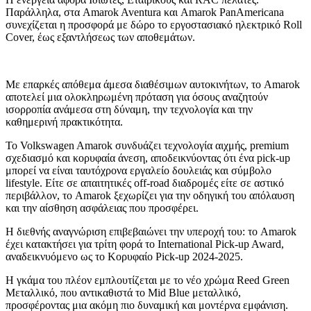
Παράλληλα, στα Amarok Aventura και Amarok PanAmericana
συνεχίζεται η προσφορά με δώρο το εργοστασιακό ηλεκτρικό Roll
Cover, έως εξαντλήσεως των αποθεμάτων.
Με επαρκές απόθεμα άμεσα διαθέσιμων αυτοκινήτων, το Amarok
αποτελεί μια ολοκληρωμένη πρόταση για όσους αναζητούν
ισορροπία ανάμεσα στη δύναμη, την τεχνολογία και την
καθημερινή πρακτικότητα.
Το Volkswagen Amarok συνδυάζει τεχνολογία αιχμής, premium
σχεδιασμό και κορυφαία άνεση, αποδεικνύοντας ότι ένα pick-up
μπορεί να είναι ταυτόχρονα εργαλείο δουλειάς και σύμβολο
lifestyle. Είτε σε απαιτητικές off-road διαδρομές είτε σε αστικό
περιβάλλον, το Amarok ξεχωρίζει για την οδηγική του απόλαυση
και την αίσθηση ασφάλειας που προσφέρει.
Η διεθνής αναγνώριση επιβεβαιώνει την υπεροχή του: το Amarok
έχει κατακτήσει για τρίτη φορά το International Pick-up Award,
αναδεικνυόμενο ως το Κορυφαίο Pick-up 2024-2025.
Η γκάμα του πλέον εμπλουτίζεται με το νέο χρώμα Reed Green
Μεταλλικό, που αντικαθιστά το Mid Blue μεταλλικό,
προσφέροντας μια ακόμη πιο δυναμική και μοντέρνα εμφάνιση.