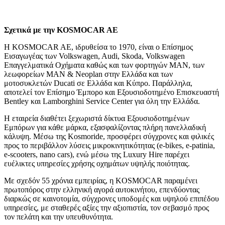
Σχετικά με την KOSMOCAR AE
Η KOSMOCAR AE, ιδρυθείσα το 1970, είναι ο Επίσημος
Εισαγωγέας των Volkswagen, Audi, Skoda, Volkswagen
Επαγγελματικά Οχήματα καθώς και των φορτηγών ΜΑΝ, των
λεωφορείων ΜΑΝ & Neoplan στην Ελλάδα και των
μοτοσυκλετών Ducati σε Ελλάδα και Κύπρο. Παράλληλα,
αποτελεί τον Επίσημο Έμπορο και Εξουσιοδοτημένο Επισκευαστή
Bentley και Lamborghini Service Center για όλη την Ελλάδα.
Η εταιρεία διαθέτει ξεχωριστά δίκτυα Εξουσιοδοτημένων
Εμπόρων για κάθε μάρκα, εξασφαλίζοντας πλήρη πανελλαδική
κάλυψη. Μέσω της Kosmoride, προσφέρει σύγχρονες και φιλικές
προς το περιβάλλον λύσεις μικροκινητικότητας (e-bikes, e-patinia,
e-scooters, nano cars), ενώ μέσω της Luxury Hire παρέχει
ευέλικτες υπηρεσίες χρήσης οχημάτων υψηλής ποιότητας.
Με σχεδόν 55 χρόνια εμπειρίας, η KOSMOCAR παραμένει
πρωτοπόρος στην ελληνική αγορά αυτοκινήτου, επενδύοντας
διαρκώς σε καινοτομία, σύγχρονες υποδομές και υψηλού επιπέδου
υπηρεσίες, με σταθερές αξίες την αξιοπιστία, τον σεβασμό προς
τον πελάτη και την υπευθυνότητα.