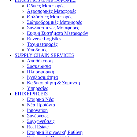
LOGISTICS & ΜΕΤΑΦΟΡΕΣ
Οδικές Μεταφορές
Αεροπορικές Μεταφορές
Θαλάσσιες Μεταφορές
Σιδηροδρομικές Μεταφορές
Συνδυασμένες Μεταφορές
Ευφυή Συστήματα Μεταφορών
Reverse Logistics
Ταχυμεταφορές
Υποδομές
SUPPLY CHAIN SERVICES
Αποθήκευση
Συσκευασία
Πληροφορική
Ιχνηλασιμότητα
Κωδικοποίηση & Σήμανση
Υπηρεσίες
ΕΠΙΧΕΙΡΗΣΕΙΣ
Εταιρικά Νέα
Νέα Προϊόντα
Innovation
Συνέργειες
Συγχωνεύσεις
Real Estate
Εταιρική Κοινωνική Ευθύνη