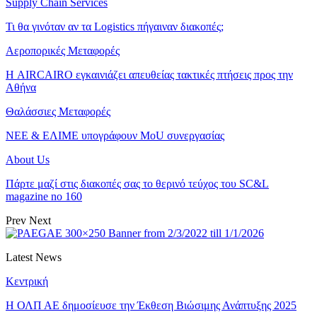
Supply Chain Services
Τι θα γινόταν αν τα Logistics πήγαιναν διακοπές;
Αεροπορικές Μεταφορές
Η AIRCAIRO εγκαινιάζει απευθείας τακτικές πτήσεις προς την
Αθήνα
Θαλάσσιες Μεταφορές
ΝΕΕ & ΕΛΙΜΕ υπογράφουν MoU συνεργασίας
About Us
Πάρτε μαζί στις διακοπές σας το θερινό τεύχος του SC&L
magazine no 160
Prev
Next
Latest News
Κεντρική
Η ΟΛΠ ΑΕ δημοσίευσε την Έκθεση Βιώσιμης Ανάπτυξης 2025