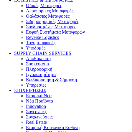
LOGISTICS & ΜΕΤΑΦΟΡΕΣ
Οδικές Μεταφορές
Αεροπορικές Μεταφορές
Θαλάσσιες Μεταφορές
Σιδηροδρομικές Μεταφορές
Συνδυασμένες Μεταφορές
Ευφυή Συστήματα Μεταφορών
Reverse Logistics
Ταχυμεταφορές
Υποδομές
SUPPLY CHAIN SERVICES
Αποθήκευση
Συσκευασία
Πληροφορική
Ιχνηλασιμότητα
Κωδικοποίηση & Σήμανση
Υπηρεσίες
ΕΠΙΧΕΙΡΗΣΕΙΣ
Εταιρικά Νέα
Νέα Προϊόντα
Innovation
Συνέργειες
Συγχωνεύσεις
Real Estate
Εταιρική Κοινωνική Ευθύνη