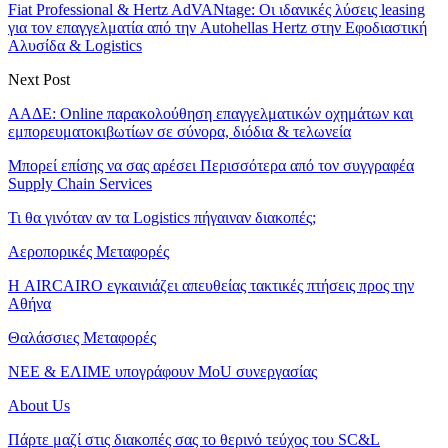
Fiat Professional & Hertz AdVANtage: Οι ιδανικές λύσεις leasing
για τον επαγγελματία από την Autohellas Hertz στην Εφοδιαστική
Αλυσίδα & Logistics
Next Post
ΑΑΔΕ: Online παρακολούθηση επαγγελματικών οχημάτων και
εμπορευματοκιβωτίων σε σύνορα, διόδια & τελωνεία
Μπορεί επίσης να σας αρέσει
Περισσότερα από τον συγγραφέα
Supply Chain Services
Τι θα γινόταν αν τα Logistics πήγαιναν διακοπές;
Αεροπορικές Μεταφορές
Η AIRCAIRO εγκαινιάζει απευθείας τακτικές πτήσεις προς την
Αθήνα
Θαλάσσιες Μεταφορές
ΝΕΕ & ΕΛΙΜΕ υπογράφουν MoU συνεργασίας
About Us
Πάρτε μαζί στις διακοπές σας το θερινό τεύχος του SC&L