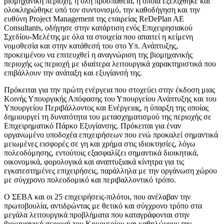
βιομηχανική περιοχή, η όλη προσπάθεια, η οποία εξελίχθηκε και
ολοκληρώθηκε υπό τον συντονισμό, την καθοδήγηση και την
ευθύνη Project Management της εταιρείας ReDePlan AE
Consultants, οδήγησε στην κατάρτιση ενός Επιχειρησιακού
Σχεδίου-Μελέτης με όλα τα στοιχεία που απαιτεί η κείμενη
νομοθεσία και στην κατάθεσή του στο Υπ. Ανάπτυξης,
προκειμένου να επιτευχθεί η αναγνώριση της βιομηχανικής
περιοχής ως περιοχή με ιδιαίτερα λειτουργικά χαρακτηριστικά που
επιβάλλουν την ανάταξη και εξυγίανσή της.
Πρόκειται για την πρώτη ενέργεια που στοχεύει στην έκδοση μιας
Κοινής Υπουργικής Απόφασης του Υπουργείου Ανάπτυξης και του
Υπουργείου Περιβάλλοντος και Ενέργειας, η ύπαρξη της οποίας
δημιουργεί τη δυνατότητα του μετασχηματισμού της περιοχής σε
Επιχειρηματικό Πάρκο Εξυγίανσης. Πρόκειται για έναν
οργανωμένο υποδοχέα επιχειρήσεων που ενώ προκαλεί σημαντικά
μειωμένες εισφορές σε γη και χρήμα στις ιδιοκτησίες, λόγω
πολεοδόμησης, εντούτοις εξασφαλίζει σημαντικά διοικητικά,
οικονομικά, φορολογικά και αναπτυξιακά κίνητρα για τις
εγκατεστημένες επιχειρήσεις, παράλληλα με την οργάνωση χώρου
με σύγχρονο πολεοδομικό και περιβαλλοντικό τρόπο.
Ο ΣΕΒΑ και οι 25 επιχειρήσεις-πιλότοι, που ανέλαβαν την
πρωτοβουλία, αντιδρώντας με θετικό και σύγχρονο τρόπο στα
μεγάλα λειτουργικά προβλήματα που καταγράφονται στην
βιομηχανική περιοχή του Κρυονερίου και καθηλώνουν την