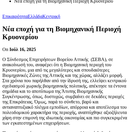
Νέα εποχή για τη Βιομηχανική Περιοχή Κρυονερίου
Επικαιρότητα
Ελλάδα
Κεντρική
Νέα εποχή για τη Βιομηχανική Περιοχή
Κρυονερίου
On
Ιούλ 16, 2025
Ο Σύνδεσμος Επιχειρήσεων Βορείου Αττικής (ΣΕΒΑ), σε
ανακοίνωσή του, αναφέρει ότι η Βιομηχανική περιοχή του
Κρυονερίου, μια από τις μεγαλύτερες και σπουδαιότερες
Βιομηχανικές Ζώνες της Αττικής και της χώρας, αλλάζει μορφή.
Στα χρόνια που παρήλθαν από την ίδρυσή της, ελλείψει κεντρικού
σχεδιασμού χωρικής βιομηχανικής πολιτικής, απέκτησε τα έντονα
σημάδια και το αποτύπωμα της Άτυπης Βιομηχανικής
Συγκέντρωσης, όπως, δυστυχώς, συμβαίνει σε δεκάδες περιοχές
της Επικράτειας. Όμως, παρά το σύνθετο, βαρύ και
αντιαναπτυξιακό πλέγμα εμποδίων, απόρροια και αποτέλεσμα του
πολεοδομικού χαρακτήρα της περιοχής, αναπτύχθηκε αξιοζήλευτα
χάρη στην επιμονή της ιδιωτικής οικονομίας και πιο συγκεκριμένα
των εγκατεστημένων επιχειρήσεων.