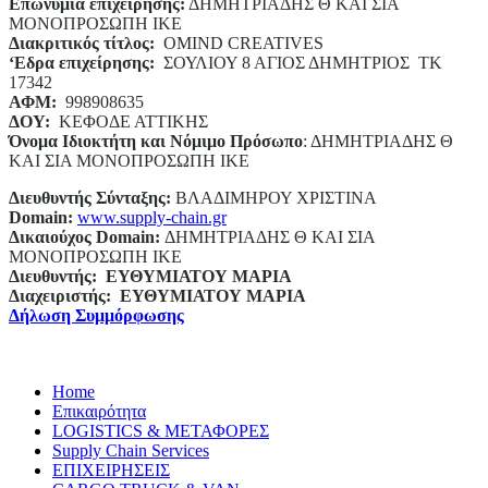
Επωνυμία επιχείρησης:
ΔΗΜΗΤΡΙΑΔΗΣ Θ ΚΑΙ ΣΙΑ
ΜΟΝΟΠΡΟΣΩΠΗ ΙΚΕ
Διακριτικός τίτλος:
ΟΜΙΝD CREATIVES
‘
E
δρα επιχείρησης:
ΣΟΥΛΙΟΥ 8 ΑΓΙΟΣ ΔΗΜΗΤΡΙΟΣ ΤΚ
17342
ΑΦΜ:
998908635
ΔΟΥ:
ΚΕΦΟΔΕ ΑΤΤΙΚΗΣ
Όνομα Ιδιοκτήτη και Νόμιμο Πρόσωπο
: ΔΗΜΗΤΡΙΑΔΗΣ Θ
ΚΑΙ ΣΙΑ ΜΟΝΟΠΡΟΣΩΠΗ ΙΚΕ
Διευθυντής Σύνταξης:
ΒΛΑΔΙΜΗΡΟΥ ΧΡΙΣΤΙΝΑ
Domain
:
www.supply-chain.gr
Δικαιούχος
Domain
:
ΔΗΜΗΤΡΙΑΔΗΣ Θ ΚΑΙ ΣΙΑ
ΜΟΝΟΠΡΟΣΩΠΗ ΙΚΕ
Διευθυντής:
ΕΥΘΥΜΙΑΤΟΥ ΜΑΡΙΑ
Διαχειριστής:
ΕΥΘΥΜΙΑΤΟΥ ΜΑΡΙΑ
Δήλωση Συμμόρφωσης
Home
Επικαιρότητα
LOGISTICS & ΜΕΤΑΦΟΡΕΣ
Supply Chain Services
ΕΠΙΧΕΙΡΗΣΕΙΣ