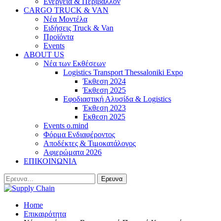
Ενέργεια & Περιβάλλον
CARGO TRUCK & VAN
Νέα Μοντέλα
Ειδήσεις Truck & Van
Προϊόντα
Events
ABOUT US
Νέα των Εκθέσεων
Logistics Transport Thessaloniki Expo
Έκθεση 2024
Έκθεση 2025
Εφοδιαστική Αλυσίδα & Logistics
Έκθεση 2023
Εκθεση 2025
Events o.mind
Φόρμα Ενδιαφέροντος
Αποδέκτες & Τιμοκατάλογος
Αφιερώματα 2026
ΕΠΙΚΟΙΝΩΝΙΑ
Home
Επικαιρότητα