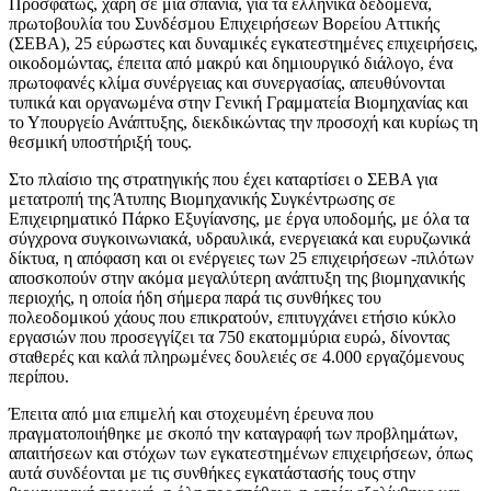
Προσφάτως, χάρη σε μια σπάνια, για τα ελληνικά δεδομένα,
πρωτοβουλία του Συνδέσμου Επιχειρήσεων Βορείου Αττικής
(ΣΕΒΑ), 25 εύρωστες και δυναμικές εγκατεστημένες επιχειρήσεις,
οικοδομώντας, έπειτα από μακρύ και δημιουργικό διάλογο, ένα
πρωτοφανές κλίμα συνέργειας και συνεργασίας, απευθύνονται
τυπικά και οργανωμένα στην Γενική Γραμματεία Βιομηχανίας και
το Υπουργείο Ανάπτυξης, διεκδικώντας την προσοχή και κυρίως τη
θεσμική υποστήριξή τους.
Στο πλαίσιο της στρατηγικής που έχει καταρτίσει ο ΣΕΒΑ για
μετατροπή της Άτυπης Βιομηχανικής Συγκέντρωσης σε
Επιχειρηματικό Πάρκο Εξυγίανσης, με έργα υποδομής, με όλα τα
σύγχρονα συγκοινωνιακά, υδραυλικά, ενεργειακά και ευρυζωνικά
δίκτυα, η απόφαση και οι ενέργειες των 25 επιχειρήσεων -πιλότων
αποσκοπούν στην ακόμα μεγαλύτερη ανάπτυξη της βιομηχανικής
περιοχής, η οποία ήδη σήμερα παρά τις συνθήκες του
πολεοδομικού χάους που επικρατούν, επιτυγχάνει ετήσιο κύκλο
εργασιών που προσεγγίζει τα 750 εκατομμύρια ευρώ, δίνοντας
σταθερές και καλά πληρωμένες δουλειές σε 4.000 εργαζόμενους
περίπου.
Έπειτα από μια επιμελή και στοχευμένη έρευνα που
πραγματοποιήθηκε με σκοπό την καταγραφή των προβλημάτων,
απαιτήσεων και στόχων των εγκατεστημένων επιχειρήσεων, όπως
αυτά συνδέονται με τις συνθήκες εγκατάστασής τους στην