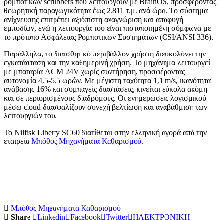
ρομποτικών scrubbers που λειτουργούν με BrainOS, προσφέροντας
θεωρητική παραγωγικότητα έως 2.811 τ.μ. ανά ώρα. Το σύστημα
ανίχνευσης επιτρέπει αξιόπιστη αναγνώριση και αποφυγή
εμποδίων, ενώ η λειτουργία του είναι πιστοποιημένη σύμφωνα με
το πρότυπο Ασφάλειας Ρομποτικών Συστημάτων (CSI/ANSI 336).
Παράλληλα, το διαισθητικό περιβάλλον χρήστη διευκολύνει την
εγκατάσταση και την καθημερινή χρήση. Το μηχάνημα λειτουργεί
με μπαταρία AGM 24V χωρίς συντήρηση, προσφέροντας
αυτονομία 4,5-5,5 ωρών. Με μέγιστη ταχύτητα 1,1 m/s, ικανότητα
ανάβασης 16% και συμπαγείς διαστάσεις, κινείται εύκολα ακόμη
και σε περιορισμένους διαδρόμους. Οι ενημερώσεις λογισμικού
μέσω cloud διασφαλίζουν συνεχή βελτίωση και αναβάθμιση των
λειτουργιών του.
Το Nilfisk Liberty SC60 διατίθεται στην ελληνική αγορά από την
εταιρεία
Μπόθος Μηχανήματα Καθαρισμού
.
Μπόθος Μηχανήματα Καθαρισμού
Share
Linkedin
Facebook
Twitter
ΗΛΕΚΤΡΟΝΙΚΗ