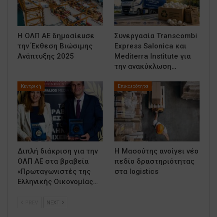
Η ΟΛΠ ΑΕ δημοσίευσε
Συνεργασία Transcombi
την Έκθεση Βιώσιμης
Express Salonica και
Ανάπτυξης 2025
Mediterra Institute για
την ανακύκλωση…
Κεντρική
Επικαιρότητα
Διπλή διάκριση για την
Η Μασούτης ανοίγει νέο
ΟΛΠ ΑΕ στα βραβεία
πεδίο δραστηριότητας
«Πρωταγωνιστές της
στα logistics
Ελληνικής Οικονομίας…
PREV
NEXT