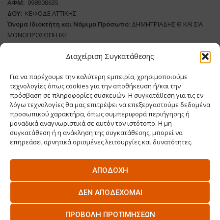
ΑΦΜ:
998908635
ΔΟΥ:
ΚΕΦΟΔΕ ΑΤΤΙΚΗΣ
Όνομα Ιδιοκτήτη και Νόμιμο Πρόσωπο
: ΔΗΜΗΤΡΙΑΔΗΣ Θ ΚΑΙ ΣΙΑ
ΜΟΝΟΠΡΟΣΩΠΗ ΙΚΕ
Διαχείριση Συγκατάθεσης
Διευθυντής Σύνταξης:
ΒΛΑΔΙΜΗΡΟΥ ΧΡΙΣΤΙΝΑ
Domain
:
www.supply-chain.gr
Για να παρέχουμε την καλύτερη εμπειρία, χρησιμοποιούμε
Δικαιούχος
Domain
:
ΔΗΜΗΤΡΙΑΔΗΣ Θ ΚΑΙ ΣΙΑ ΜΟΝΟΠΡΟΣΩΠΗ ΙΚΕ
τεχνολογίες όπως cookies για την αποθήκευση ή/και την
Διευθυντής:
ΕΥΘΥΜΙΑΤΟΥ ΜΑΡΙΑ
πρόσβαση σε πληροφορίες συσκευών. Η συγκατάθεση για τις εν
Διαχειριστής:
ΕΥΘΥΜΙΑΤΟΥ ΜΑΡΙΑ
λόγω τεχνολογίες θα μας επιτρέψει να επεξεργαστούμε δεδομένα
Δήλωση Συμμόρφωσης
προσωπικού χαρακτήρα, όπως συμπεριφορά περιήγησης ή
μοναδικά αναγνωριστικά σε αυτόν τον ιστότοπο. Η μη
συγκατάθεση ή η ανάκληση της συγκατάθεσης, μπορεί να
επηρεάσει αρνητικά ορισμένες λειτουργίες και δυνατότητες.
HOME
ΕΠΙΚΑΙΡΌΤΗΤΑ
LOGISTICS & ΜΕΤΑΦΟΡΕΣ
ΑΠΟΔΟΧΉ
SUPPLY CHAIN SERVICES
ΕΠΙΧΕΙΡΗΣΕΙΣ
ΔΕΝ ΑΠΟΔΈΧΟΜΑΙ
CARGO TRUCK & VAN
ABOUT US
ΕΠΙΚΟΙΝΩΝΊΑ
ΠΡΟΒΟΛΉ ΠΡΟΤΙΜΉΣΕΩΝ
O.MIND CREATIVES
© 2026 - All Rights Reserved -
Πολιτική Απορρήτου