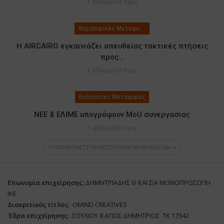
1 εβδομάδα πριν
Αεροπορικές Μεταφορές
Η AIRCAIRO εγκαινιάζει απευθείας τακτικές πτήσεις
προς…
1 εβδομάδα πριν
Θαλάσσιες Μεταφορές
ΝΕΕ & ΕΛΙΜΕ υπογράφουν MoU συνεργασίας
1 εβδομάδα πριν
ΤΟΠΟΘΕΤΉΣΤΕ ΠΕΡΙΣΣΌΤΕΡΩΝ ΜΗΝΥΜΆΤΩΝ
Επωνυμία επιχείρησης:
ΔΗΜΗΤΡΙΑΔΗΣ Θ ΚΑΙ ΣΙΑ ΜΟΝΟΠΡΟΣΩΠΗ
ΙΚΕ
Διακριτικός τίτλος:
ΟΜΙΝD CREATIVES
‘
E
δρα επιχείρησης:
ΣΟΥΛΙΟΥ 8 ΑΓΙΟΣ ΔΗΜΗΤΡΙΟΣ ΤΚ 17342