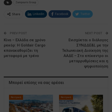
Zampouris Group
Share
Linkedin
Facebook
Twitter
ΗΛΕΚΤΡΟΝΙΚΗ ΔΙΕΥΘΥΝΣΗ
Google+
PREV POST
NEXT POST
Κίνα – Ελλάδα σε χρόνο
Ενισχύεται ο διάλογος
ρεκόρ: Η Goldair Cargo
ΣΥΝΔΔΕ&L με την
επανακαθορίζει τη
Τελωνειακή Διοίκηση της
μεταφορά με τρένο
ΑΑΔΕ – Στο επίκεντρο οι
μεταρρυθμίσεις και η
ψηφιοποίηση
Μπορεί επίσης να σας αρέσει
Κεντρική
Κεντρική