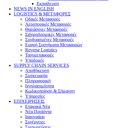
Εκπαίδευση
NEWS IN ENGLISH
LOGISTICS & ΜΕΤΑΦΟΡΕΣ
Οδικές Μεταφορές
Αεροπορικές Μεταφορές
Θαλάσσιες Μεταφορές
Σιδηροδρομικές Μεταφορές
Συνδυασμένες Μεταφορές
Ευφυή Συστήματα Μεταφορών
Reverse Logistics
Ταχυμεταφορές
Υποδομές
SUPPLY CHAIN SERVICES
Αποθήκευση
Συσκευασία
Πληροφορική
Ιχνηλασιμότητα
Κωδικοποίηση & Σήμανση
Υπηρεσίες
ΕΠΙΧΕΙΡΗΣΕΙΣ
Εταιρικά Νέα
Νέα Προϊόντα
Innovation
Συνέργειες
Συγχωνεύσεις