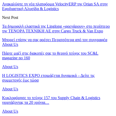
Ανακαλύψτε τη νέα πλατφόρμα VelocityERP της Orian SA στην
Εφοδιαστική Αλυσίδα & Logistics
Next Post
Τα δημοφιλή ελαστικά της Linglong «φρενάρουν» στο περίπτερο
της TENOPA ΤΕΧΝΙΚΗ ΑΕ στην Cargo Truck & Van Expo
Μπορεί επίσης να σας αρέσει
Περισσότερα από τον συγγραφέα
About Us
Πάρτε μαζί στις διακοπές σας το θερινό τεύχος του SC&L
magazine no 160
About Us
Η LOGISTICS EXPO ετοιμάζεται δυναμικά – Δείτε τις
συμμετοχές έως τώρα
About Us
Κυκλοφόρησε το τεύχος 157 του Supply Chain & Logistics
γιορτάζοντας τα 20 χρόνια…
About Us