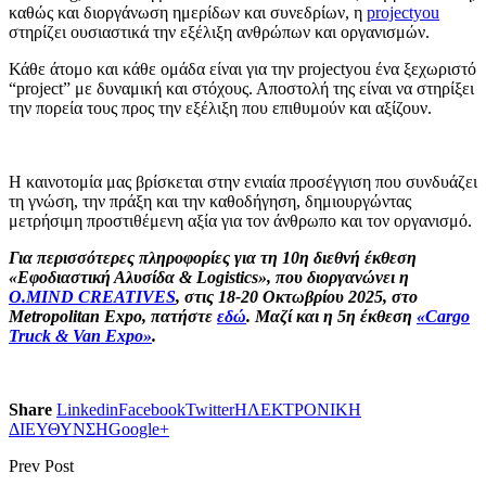
καθώς και διοργάνωση ημερίδων και συνεδρίων, η
projectyou
στηρίζει ουσιαστικά την εξέλιξη ανθρώπων και οργανισμών.
Κάθε άτομο και κάθε ομάδα είναι για την projectyou ένα ξεχωριστό
“project” με δυναμική και στόχους. Αποστολή της είναι να στηρίξει
την πορεία τους προς την εξέλιξη που επιθυμούν και αξίζουν.
Η καινοτομία μας βρίσκεται στην ενιαία προσέγγιση που συνδυάζει
τη γνώση, την πράξη και την καθοδήγηση, δημιουργώντας
μετρήσιμη προστιθέμενη αξία για τον άνθρωπο και τον οργανισμό.
Για περισσότερες πληροφορίες για τη 10η διεθνή έκθεση
«Εφοδιαστική Αλυσίδα &
Logistics
», που διοργανώνει η
O
.
MIND
CREATIVES
, στις 18-20 Οκτωβρίου 2025, στο
Metropolitan
Expo
, πατήστε
εδώ
. Μαζί και η 5η έκθεση
«
Cargo
Truck
&
Van
Expo
»
.
Share
Linkedin
Facebook
Twitter
ΗΛΕΚΤΡΟΝΙΚΗ
ΔΙΕΥΘΥΝΣΗ
Google+
Prev Post