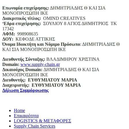
Επωνυμία επιχείρησης:
ΔΗΜΗΤΡΙΑΔΗΣ Θ ΚΑΙ ΣΙΑ
ΜΟΝΟΠΡΟΣΩΠΗ ΙΚΕ
Διακριτικός τίτλος:
ΟΜΙΝD CREATIVES
‘
E
δρα επιχείρησης:
ΣΟΥΛΙΟΥ 8 ΑΓΙΟΣ ΔΗΜΗΤΡΙΟΣ ΤΚ
17342
ΑΦΜ:
998908635
ΔΟΥ:
ΚΕΦΟΔΕ ΑΤΤΙΚΗΣ
Όνομα Ιδιοκτήτη και Νόμιμο Πρόσωπο
: ΔΗΜΗΤΡΙΑΔΗΣ Θ
ΚΑΙ ΣΙΑ ΜΟΝΟΠΡΟΣΩΠΗ ΙΚΕ
Διευθυντής Σύνταξης:
ΒΛΑΔΙΜΗΡΟΥ ΧΡΙΣΤΙΝΑ
Domain
:
www.supply-chain.gr
Δικαιούχος
Domain
:
ΔΗΜΗΤΡΙΑΔΗΣ Θ ΚΑΙ ΣΙΑ
ΜΟΝΟΠΡΟΣΩΠΗ ΙΚΕ
Διευθυντής:
ΕΥΘΥΜΙΑΤΟΥ ΜΑΡΙΑ
Διαχειριστής:
ΕΥΘΥΜΙΑΤΟΥ ΜΑΡΙΑ
Δήλωση Συμμόρφωσης
Home
Επικαιρότητα
LOGISTICS & ΜΕΤΑΦΟΡΕΣ
Supply Chain Services