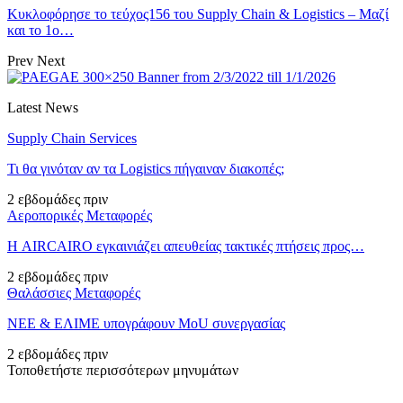
Κυκλοφόρησε το τεύχος156 του Supply Chain & Logistics – Μαζί
και το 1ο…
Prev
Next
Latest News
Supply Chain Services
Τι θα γινόταν αν τα Logistics πήγαιναν διακοπές;
2 εβδομάδες πριν
Αεροπορικές Μεταφορές
Η AIRCAIRO εγκαινιάζει απευθείας τακτικές πτήσεις προς…
2 εβδομάδες πριν
Θαλάσσιες Μεταφορές
ΝΕΕ & ΕΛΙΜΕ υπογράφουν MoU συνεργασίας
2 εβδομάδες πριν
Τοποθετήστε περισσότερων μηνυμάτων