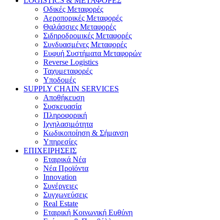
LOGISTICS & ΜΕΤΑΦΟΡΕΣ
Οδικές Μεταφορές
Αεροπορικές Μεταφορές
Θαλάσσιες Μεταφορές
Σιδηροδρομικές Μεταφορές
Συνδυασμένες Μεταφορές
Ευφυή Συστήματα Μεταφορών
Reverse Logistics
Ταχυμεταφορές
Υποδομές
SUPPLY CHAIN SERVICES
Αποθήκευση
Συσκευασία
Πληροφορική
Ιχνηλασιμότητα
Κωδικοποίηση & Σήμανση
Υπηρεσίες
ΕΠΙΧΕΙΡΗΣΕΙΣ
Εταιρικά Νέα
Νέα Προϊόντα
Innovation
Συνέργειες
Συγχωνεύσεις
Real Estate
Εταιρική Κοινωνική Ευθύνη