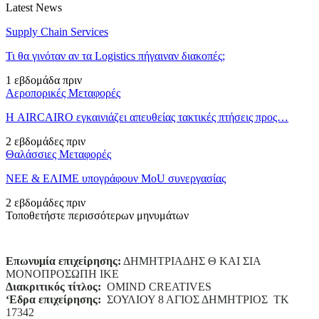
Latest News
Supply Chain Services
Τι θα γινόταν αν τα Logistics πήγαιναν διακοπές;
1 εβδομάδα πριν
Αεροπορικές Μεταφορές
Η AIRCAIRO εγκαινιάζει απευθείας τακτικές πτήσεις προς…
2 εβδομάδες πριν
Θαλάσσιες Μεταφορές
ΝΕΕ & ΕΛΙΜΕ υπογράφουν MoU συνεργασίας
2 εβδομάδες πριν
Τοποθετήστε περισσότερων μηνυμάτων
Επωνυμία επιχείρησης:
ΔΗΜΗΤΡΙΑΔΗΣ Θ ΚΑΙ ΣΙΑ
ΜΟΝΟΠΡΟΣΩΠΗ ΙΚΕ
Διακριτικός τίτλος:
ΟΜΙΝD CREATIVES
‘
E
δρα επιχείρησης:
ΣΟΥΛΙΟΥ 8 ΑΓΙΟΣ ΔΗΜΗΤΡΙΟΣ ΤΚ
17342