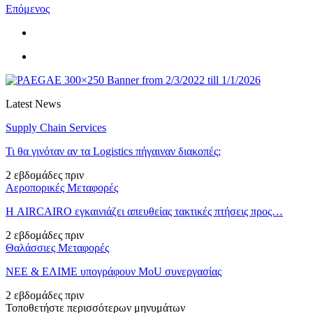
Επόμενος
Latest News
Supply Chain Services
Τι θα γινόταν αν τα Logistics πήγαιναν διακοπές;
2 εβδομάδες πριν
Αεροπορικές Μεταφορές
Η AIRCAIRO εγκαινιάζει απευθείας τακτικές πτήσεις προς…
2 εβδομάδες πριν
Θαλάσσιες Μεταφορές
ΝΕΕ & ΕΛΙΜΕ υπογράφουν MoU συνεργασίας
2 εβδομάδες πριν
Τοποθετήστε περισσότερων μηνυμάτων