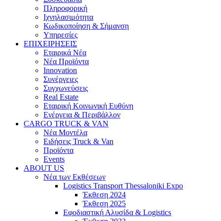
Πληροφορική
Ιχνηλασιμότητα
Κωδικοποίηση & Σήμανση
Υπηρεσίες
ΕΠΙΧΕΙΡΗΣΕΙΣ
Εταιρικά Νέα
Νέα Προϊόντα
Innovation
Συνέργειες
Συγχωνεύσεις
Real Estate
Εταιρική Κοινωνική Ευθύνη
Ενέργεια & Περιβάλλον
CARGO TRUCK & VAN
Νέα Μοντέλα
Ειδήσεις Truck & Van
Προϊόντα
Events
ABOUT US
Νέα των Εκθέσεων
Logistics Transport Thessaloniki Expo
Έκθεση 2024
Έκθεση 2025
Εφοδιαστική Αλυσίδα & Logistics