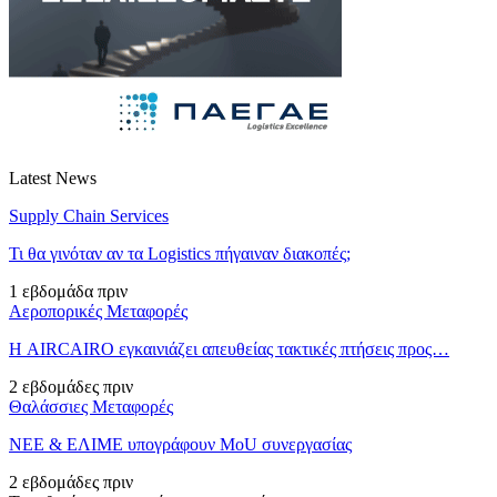
Latest News
Supply Chain Services
Τι θα γινόταν αν τα Logistics πήγαιναν διακοπές;
1 εβδομάδα πριν
Αεροπορικές Μεταφορές
Η AIRCAIRO εγκαινιάζει απευθείας τακτικές πτήσεις προς…
2 εβδομάδες πριν
Θαλάσσιες Μεταφορές
ΝΕΕ & ΕΛΙΜΕ υπογράφουν MoU συνεργασίας
2 εβδομάδες πριν