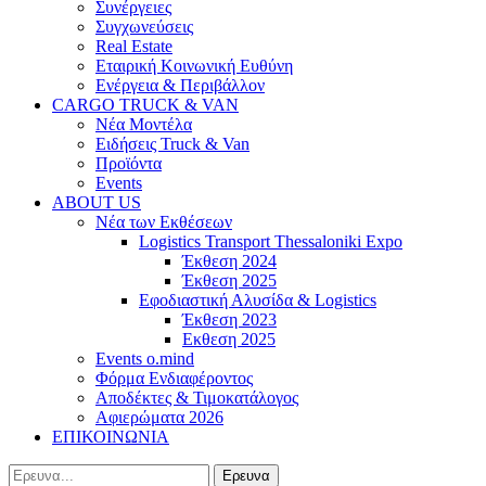
Συνέργειες
Συγχωνεύσεις
Real Estate
Εταιρική Κοινωνική Ευθύνη
Ενέργεια & Περιβάλλον
CARGO TRUCK & VAN
Νέα Μοντέλα
Ειδήσεις Truck & Van
Προϊόντα
Events
ABOUT US
Νέα των Εκθέσεων
Logistics Transport Thessaloniki Expo
Έκθεση 2024
Έκθεση 2025
Εφοδιαστική Αλυσίδα & Logistics
Έκθεση 2023
Εκθεση 2025
Events o.mind
Φόρμα Ενδιαφέροντος
Αποδέκτες & Τιμοκατάλογος
Αφιερώματα 2026
ΕΠΙΚΟΙΝΩΝΙΑ