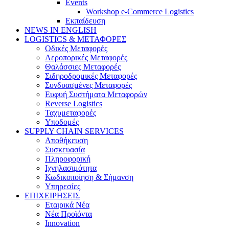
Events
Workshop e-Commerce Logistics
Εκπαίδευση
NEWS IN ENGLISH
LOGISTICS & ΜΕΤΑΦΟΡΕΣ
Οδικές Μεταφορές
Αεροπορικές Μεταφορές
Θαλάσσιες Μεταφορές
Σιδηροδρομικές Μεταφορές
Συνδυασμένες Μεταφορές
Ευφυή Συστήματα Μεταφορών
Reverse Logistics
Ταχυμεταφορές
Υποδομές
SUPPLY CHAIN SERVICES
Αποθήκευση
Συσκευασία
Πληροφορική
Ιχνηλασιμότητα
Κωδικοποίηση & Σήμανση
Υπηρεσίες
ΕΠΙΧΕΙΡΗΣΕΙΣ
Εταιρικά Νέα
Νέα Προϊόντα
Innovation