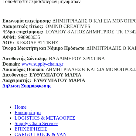
Τοποθετήστε περισσότερων μηνυμάτων
Επωνυμία επιχείρησης:
ΔΗΜΗΤΡΙΑΔΗΣ Θ ΚΑΙ ΣΙΑ ΜΟΝΟΠΡ
Διακριτικός τίτλος:
ΟΜΙΝD CREATIVES
‘
E
δρα επιχείρησης:
ΣΟΥΛΙΟΥ 8 ΑΓΙΟΣ ΔΗΜΗΤΡΙΟΣ ΤΚ 1734
ΑΦΜ:
998908635
ΔΟΥ:
ΚΕΦΟΔΕ ΑΤΤΙΚΗΣ
Όνομα Ιδιοκτήτη και Νόμιμο Πρόσωπο
: ΔΗΜΗΤΡΙΑΔΗΣ Θ ΚΑ
Διευθυντής Σύνταξης:
ΒΛΑΔΙΜΗΡΟΥ ΧΡΙΣΤΙΝΑ
Domain
:
www.supply-chain.gr
Δικαιούχος
Domain
:
ΔΗΜΗΤΡΙΑΔΗΣ Θ ΚΑΙ ΣΙΑ ΜΟΝΟΠΡΟΣ
Διευθυντής:
ΕΥΘΥΜΙΑΤΟΥ ΜΑΡΙΑ
Διαχειριστής:
ΕΥΘΥΜΙΑΤΟΥ ΜΑΡΙΑ
Δήλωση Συμμόρφωσης
Home
Επικαιρότητα
LOGISTICS & ΜΕΤΑΦΟΡΕΣ
Supply Chain Services
ΕΠΙΧΕΙΡΗΣΕΙΣ
CARGO TRUCK & VAN