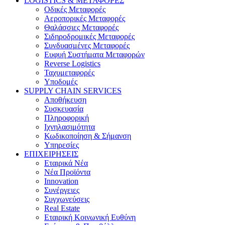
LOGISTICS & ΜΕΤΑΦΟΡΕΣ
Οδικές Μεταφορές
Αεροπορικές Μεταφορές
Θαλάσσιες Μεταφορές
Σιδηροδρομικές Μεταφορές
Συνδυασμένες Μεταφορές
Ευφυή Συστήματα Μεταφορών
Reverse Logistics
Ταχυμεταφορές
Υποδομές
SUPPLY CHAIN SERVICES
Αποθήκευση
Συσκευασία
Πληροφορική
Ιχνηλασιμότητα
Κωδικοποίηση & Σήμανση
Υπηρεσίες
ΕΠΙΧΕΙΡΗΣΕΙΣ
Εταιρικά Νέα
Νέα Προϊόντα
Innovation
Συνέργειες
Συγχωνεύσεις
Real Estate
Εταιρική Κοινωνική Ευθύνη