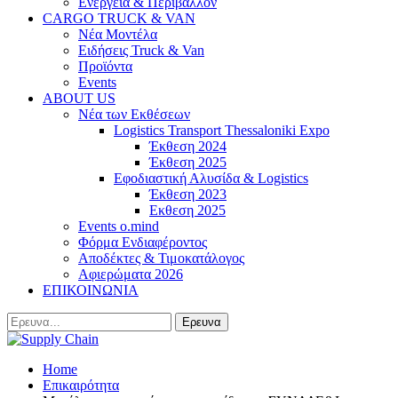
Ενέργεια & Περιβάλλον
CARGO TRUCK & VAN
Νέα Μοντέλα
Ειδήσεις Truck & Van
Προϊόντα
Events
ABOUT US
Νέα των Εκθέσεων
Logistics Transport Thessaloniki Expo
Έκθεση 2024
Έκθεση 2025
Εφοδιαστική Αλυσίδα & Logistics
Έκθεση 2023
Εκθεση 2025
Events o.mind
Φόρμα Ενδιαφέροντος
Αποδέκτες & Τιμοκατάλογος
Αφιερώματα 2026
ΕΠΙΚΟΙΝΩΝΙΑ
Home
Επικαιρότητα