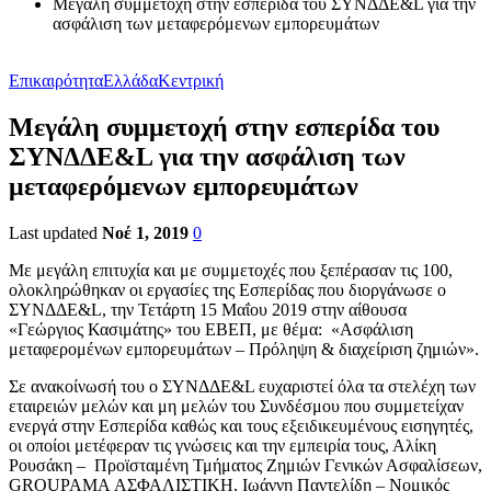
Μεγάλη συμμετοχή στην εσπερίδα του ΣΥΝΔΔΕ&L για την
ασφάλιση των μεταφερόμενων εμπορευμάτων
Επικαιρότητα
Ελλάδα
Κεντρική
Μεγάλη συμμετοχή στην εσπερίδα του
ΣΥΝΔΔΕ&L για την ασφάλιση των
μεταφερόμενων εμπορευμάτων
Last updated
Νοέ 1, 2019
0
Με μεγάλη επιτυχία και με συμμετοχές που ξεπέρασαν τις 100,
ολοκληρώθηκαν οι εργασίες της Εσπερίδας που διοργάνωσε ο
ΣΥΝΔΔΕ&L, την Τετάρτη 15 Μαΐου 2019 στην αίθουσα
«Γεώργιος Κασιμάτης» του ΕΒΕΠ, με θέμα: «Ασφάλιση
μεταφερομένων εμπορευμάτων – Πρόληψη & διαχείριση ζημιών».
Σε ανακοίνωσή του ο ΣΥΝΔΔΕ&L ευχαριστεί όλα τα στελέχη των
εταιρειών μελών και μη μελών του Συνδέσμου που συμμετείχαν
ενεργά στην Εσπερίδα καθώς και τους εξειδικευμένους εισηγητές,
οι οποίοι μετέφεραν τις γνώσεις και την εμπειρία τους, Αλίκη
Ρουσάκη – Προϊσταμένη Τμήματος Ζημιών Γενικών Ασφαλίσεων,
GROUPAMA ΑΣΦΑΛΙΣΤΙΚΗ, Ιωάννη Παντελίδη – Νομικός