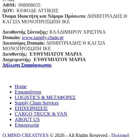
ΑΦΜ:
998908635
ΔΟΥ:
ΚΕΦΟΔΕ ΑΤΤΙΚΗΣ
Όνομα Ιδιοκτήτη και Νόμιμο Πρόσωπο
: ΔΗΜΗΤΡΙΑΔΗΣ Θ
ΚΑΙ ΣΙΑ ΜΟΝΟΠΡΟΣΩΠΗ ΙΚΕ
Διευθυντής Σύνταξης:
ΒΛΑΔΙΜΗΡΟΥ ΧΡΙΣΤΙΝΑ
Domain
:
www.supply-chain.gr
Δικαιούχος
Domain
:
ΔΗΜΗΤΡΙΑΔΗΣ Θ ΚΑΙ ΣΙΑ
ΜΟΝΟΠΡΟΣΩΠΗ ΙΚΕ
Διευθυντής:
ΕΥΘΥΜΙΑΤΟΥ ΜΑΡΙΑ
Διαχειριστής:
ΕΥΘΥΜΙΑΤΟΥ ΜΑΡΙΑ
Δήλωση Συμμόρφωσης
Home
Επικαιρότητα
LOGISTICS & ΜΕΤΑΦΟΡΕΣ
Supply Chain Services
ΕΠΙΧΕΙΡΗΣΕΙΣ
CARGO TRUCK & VAN
ABOUT US
Επικοινωνία
O.MIND CREATIVES
© 2026 - All Rights Reserved -
Πολιτική