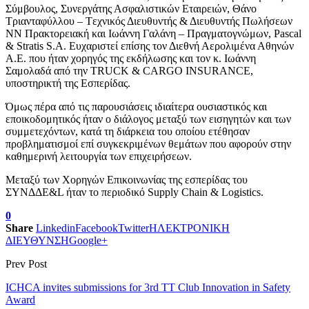
Σύμβουλος, Συνεργάτης Ασφαλιστικών Εταιρειών, Θάνο
Τριανταφύλλου – Tεχνικός Διευθυντής & Διευθυντής Πωλήσεων
ΝΝ Πρακτορειακή και Ιωάννη Γαλάνη – Πραγματογνώμων, Pascal
& Stratis S.A. Ευχαριστεί επίσης τον Διεθνή Αερολιμένα Αθηνών
Α.Ε. που ήταν χορηγός της εκδήλωσης και τον κ. Ιωάννη
Σαμολαδά από την TRUCK & CARGO INSURANCE,
υποστηρικτή της Εσπερίδας.
Όμως πέρα από τις παρουσιάσεις ιδιαίτερα ουσιαστικός και
εποικοδομητικός ήταν ο διάλογος μεταξύ των εισηγητών και των
συμμετεχόντων, κατά τη διάρκεια του οποίου ετέθησαν
προβληματισμοί επί συγκεκριμένων θεμάτων που αφορούν στην
καθημερινή λειτουργία των επιχειρήσεων.
Μεταξύ των Χορηγών Επικοινωνίας της εσπερίδας του
ΣΥΝΔΔΕ&L ήταν το περιοδικό Supply Chain & Logistics.
0
Share
Linkedin
Facebook
Twitter
ΗΛΕΚΤΡΟΝΙΚΗ
ΔΙΕΥΘΥΝΣΗ
Google+
Prev Post
ICHCA invites submissions for 3rd TT Club Innovation in Safety
Award