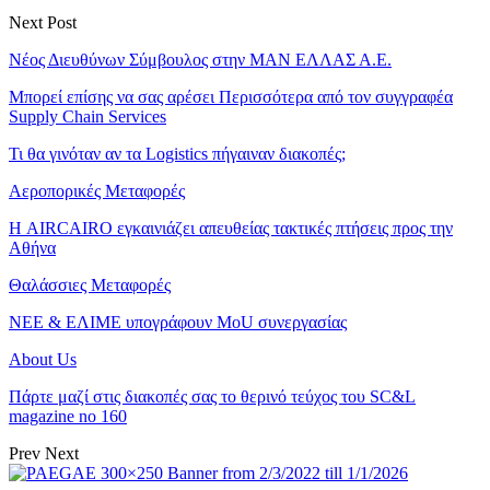
Next Post
Νέος Διευθύνων Σύμβουλος στην ΜΑΝ ΕΛΛΑΣ Α.Ε.
Μπορεί επίσης να σας αρέσει
Περισσότερα από τον συγγραφέα
Supply Chain Services
Τι θα γινόταν αν τα Logistics πήγαιναν διακοπές;
Αεροπορικές Μεταφορές
Η AIRCAIRO εγκαινιάζει απευθείας τακτικές πτήσεις προς την
Αθήνα
Θαλάσσιες Μεταφορές
ΝΕΕ & ΕΛΙΜΕ υπογράφουν MoU συνεργασίας
About Us
Πάρτε μαζί στις διακοπές σας το θερινό τεύχος του SC&L
magazine no 160
Prev
Next