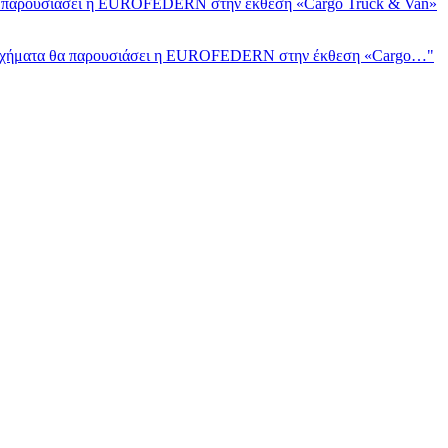
θα παρουσιάσει η EUROFEDERN στην έκθεση «Cargo Truck & Van»
ά οχήματα θα παρουσιάσει η EUROFEDERN στην έκθεση «Cargo…"