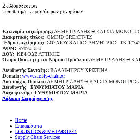
2 εβδομάδες πριν
Τοποθετήστε περισσότερων μηνυμάτων
Επωνυμία επιχείρησης:
ΔΗΜΗΤΡΙΑΔΗΣ Θ ΚΑΙ ΣΙΑ ΜΟΝΟΠΡ
Διακριτικός τίτλος:
ΟΜΙΝD CREATIVES
‘
E
δρα επιχείρησης:
ΣΟΥΛΙΟΥ 8 ΑΓΙΟΣ ΔΗΜΗΤΡΙΟΣ ΤΚ 1734
ΑΦΜ:
998908635
ΔΟΥ:
ΚΕΦΟΔΕ ΑΤΤΙΚΗΣ
Όνομα Ιδιοκτήτη και Νόμιμο Πρόσωπο
: ΔΗΜΗΤΡΙΑΔΗΣ Θ ΚΑ
Διευθυντής Σύνταξης:
ΒΛΑΔΙΜΗΡΟΥ ΧΡΙΣΤΙΝΑ
Domain
:
www.supply-chain.gr
Δικαιούχος
Domain
:
ΔΗΜΗΤΡΙΑΔΗΣ Θ ΚΑΙ ΣΙΑ ΜΟΝΟΠΡΟΣ
Διευθυντής:
ΕΥΘΥΜΙΑΤΟΥ ΜΑΡΙΑ
Διαχειριστής:
ΕΥΘΥΜΙΑΤΟΥ ΜΑΡΙΑ
Δήλωση Συμμόρφωσης
Home
Επικαιρότητα
LOGISTICS & ΜΕΤΑΦΟΡΕΣ
Supply Chain Services