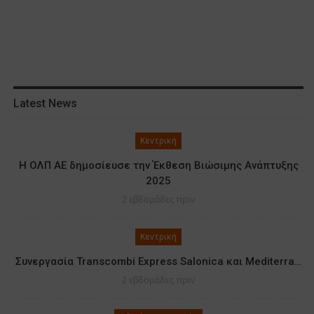
Latest News
Κεντρική
Η ΟΛΠ ΑΕ δημοσίευσε την Έκθεση Βιώσιμης Ανάπτυξης
2025
2 εβδομάδες πριν
Κεντρική
Συνεργασία Transcombi Express Salonica και Mediterra…
2 εβδομάδες πριν