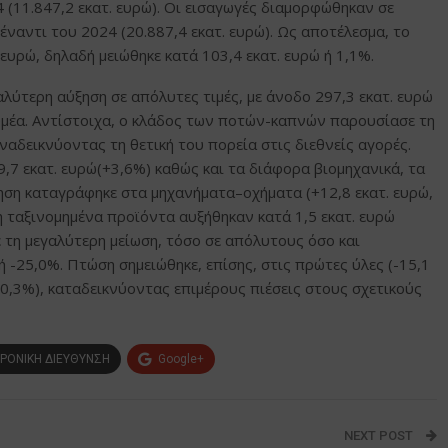
 (11.847,2 εκατ. ευρώ). Οι εισαγωγές διαμορφώθηκαν σε
 έναντι του 2024 (20.887,4 εκατ. ευρώ). Ως αποτέλεσμα, το
ευρώ, δηλαδή μειώθηκε κατά 103,4 εκατ. ευρώ ή 1,1%.
λύτερη αύξηση σε απόλυτες τιμές, με άνοδο 297,3 εκατ. ευρώ
ομέα. Αντίστοιχα, ο κλάδος των ποτών-καπνών παρουσίασε τη
αναδεικνύοντας τη θετική του πορεία στις διεθνείς αγορές.
9,7 εκατ. ευρώ(+3,6%) καθώς και τα διάφορα βιομηχανικά, τα
ξηση καταγράφηκε στα μηχανήματα–οχήματα (+12,8 εκατ. ευρώ,
μη ταξινομημένα προϊόντα αυξήθηκαν κατά 1,5 εκατ. ευρώ
 τη μεγαλύτερη μείωση, τόσο σε απόλυτους όσο και
 -25,0%. Πτώση σημειώθηκε, επίσης, στις πρώτες ύλες (-15,1
, -0,3%), καταδεικνύοντας επιμέρους πιέσεις στους σχετικούς
ΡΟΝΙΚΗ ΔΙΕΥΘΥΝΣΗ
Google+
NEXT POST