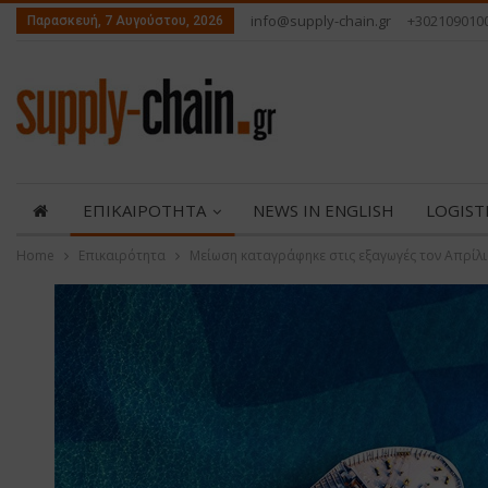
info@supply-chain.gr
+302109010
Παρασκευή, 7 Αυγούστου, 2026
ΕΠΙΚΑΙΡΟΤΗΤΑ
NEWS IN ENGLISH
LOGIST
Home
Επικαιρότητα
Μείωση καταγράφηκε στις εξαγωγές τον Απρίλ
ABOUT US
ΕΠΙΚΟΙΝΩΝΙΑ