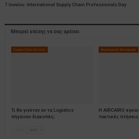
7 Ιουνίου: International Supply Chain Professionals Day
Μπορεί επίσης να σας αρέσει
Supply Chain Services
Αεροπορικές Μεταφορές
Τι θα γινόταν αν τα Logistics
Η AIRCAIRO εγκαι
πήγαιναν διακοπές;
τακτικές πτήσεις
PREV
NEXT