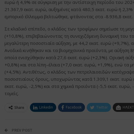
ευρώ ή 4,9% σε σύγκριση με την αντίστοιχη περίοδο του 2024
21.367,9 εκατ. ευρώ, αυξημένες κατά 480,5 εκατ. ευρώ ή 2,3%
εμπορικό έλλειμμα βελτιώθηκε, φτάνοντας στα -8.936,8 εκατ. 
Σε κλαδικό επίπεδο, ο κλάδος των τροφίμων σημείωσε τη μεγα
(+10,8%), επιβεβαιώνοντας τη συνεχιζόμενη δυναμική του τ
μεγαλύτερη ποσοστιαία αύξηση, με 44,2 εκατ. ευρώ (+9,7%), 
Ανοδικά κινήθηκαν και τα βιομηχανικά προϊόντα, με αύξηση 8
οποία ενισχύθηκαν κατά 27,6 εκατ. ευρώ (+2,3%). Οριακή αύ
+0,8%) και στα λίπη–έλαια (+7,0 εκατ. ευρώ, +1,9%), ενώ τα 
(+4,5%). Αντιθέτως, ο κλάδος των πετρελαιοειδών κατέγραψε
ποσοστιαίους όρους, υποχωρώντας κατά 1.309,1 εκατ. ευρώ ή
εκατ. ευρώ, -2,5%) και στα χημικά προϊόντα (-5,5 εκατ. ευρώ
τομείς.
Share
Linkedin
Facebook
Twitter
ΗΛΕΚΤ
PREV POST