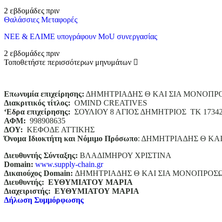
2 εβδομάδες πριν
Θαλάσσιες Μεταφορές
ΝΕΕ & ΕΛΙΜΕ υπογράφουν MoU συνεργασίας
2 εβδομάδες πριν
Τοποθετήστε περισσότερων μηνυμάτων
Επωνυμία επιχείρησης:
ΔΗΜΗΤΡΙΑΔΗΣ Θ ΚΑΙ ΣΙΑ ΜΟΝΟΠΡ
Διακριτικός τίτλος:
ΟΜΙΝD CREATIVES
‘
E
δρα επιχείρησης:
ΣΟΥΛΙΟΥ 8 ΑΓΙΟΣ ΔΗΜΗΤΡΙΟΣ ΤΚ 1734
ΑΦΜ:
998908635
ΔΟΥ:
ΚΕΦΟΔΕ ΑΤΤΙΚΗΣ
Όνομα Ιδιοκτήτη και Νόμιμο Πρόσωπο
: ΔΗΜΗΤΡΙΑΔΗΣ Θ ΚΑ
Διευθυντής Σύνταξης:
ΒΛΑΔΙΜΗΡΟΥ ΧΡΙΣΤΙΝΑ
Domain
:
www.supply-chain.gr
Δικαιούχος
Domain
:
ΔΗΜΗΤΡΙΑΔΗΣ Θ ΚΑΙ ΣΙΑ ΜΟΝΟΠΡΟΣ
Διευθυντής:
ΕΥΘΥΜΙΑΤΟΥ ΜΑΡΙΑ
Διαχειριστής:
ΕΥΘΥΜΙΑΤΟΥ ΜΑΡΙΑ
Δήλωση Συμμόρφωσης