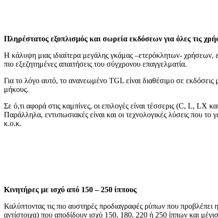
Πληρέστατος εξοπλισμός και σωρεία εκδόσεων για όλες τις χρή
Η κάλυψη μιας ιδιαίτερα μεγάλης γκάμας –ετερόκλητων- χρήσεων, ε
πιο εξεζητημένες απαιτήσεις του σύγχρονου επαγγελματία.
Για το λόγο αυτό, το ανανεωμένο TGL είναι διαθέσιμο σε εκδόσεις 
μήκους.
Σε ό,τι αφορά στις καμπίνες, οι επιλογές είναι τέσσερις (C, L, LX
Παράλληλα, εντυπωσιακές είναι και οι τεχνολογικές λύσεις που τ
κ.ο.κ.
Κινητήρες με ισχύ από 150 – 250 ίππους
Καλύπτοντας τις πιο αυστηρές προδιαγραφές ρύπων που προβλέπει η 
αντίστοιχα) που αποδίδουν ισχύ 150, 180, 220 ή 250 ίππων και μέγ