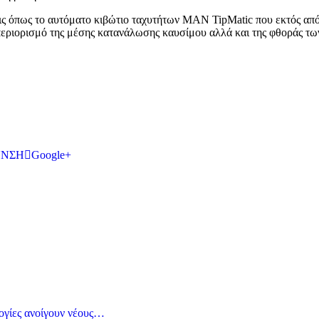
ις όπως το αυτόματο κιβώτιο ταχυτήτων MAN TipMatic που εκτός από
 περιορισμό της μέσης κατανάλωσης καυσίμου αλλά και της φθοράς τ
ΥΝΣΗ
Google+
ογίες ανοίγουν νέους…