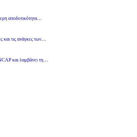
τερη αποδοτικότητα…
ς και τις ανάγκες των…
 NCAP και λαμβάνει τη…