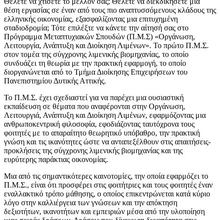
Θέλετε να χτίσετε το μέλλον σας; Θέλετε να διεκδικήσετε μια
θέση εργασίας σε έναν από τους πιο αναπτυσσόμενους κλάδους της
ελληνικής οικονομίας, εξασφαλίζοντας μια επιτυχημένη
σταδιοδρομία; Τότε επιλέξτε να κάνετε την αίτησή σας στο
Πρόγραμμα Μεταπτυχιακών Σπουδών (Π.Μ.Σ) «Οργάνωση,
Λειτουργία, Ανάπτυξη και Διοίκηση Λιμένων». Το πρώτο Π.Μ.Σ.
στον τομέα της σύγχρονης λιμενικής βιομηχανίας, το οποίο
συνδυάζει τη θεωρία με την πρακτική εφαρμογή, το οποίο
διοργανώνεται από το Τμήμα Διοίκησης Επιχειρήσεων του
Πανεπιστημίου Δυτικής Αττικής.
Το Π.Μ.Σ. έχει σχεδιαστεί για να παρέχει μια ουσιαστική
εκπαίδευση σε θέματα που αναφέρονται στην Οργάνωση,
Λειτουργιά, Ανάπτυξη και Διοίκηση Λιμένων, εφαρμόζοντας μια
ανθρωποκεντρική φιλοσοφία, εφοδιάζοντας ταυτόχρονα τους
φοιτητές με το απαραίτητο θεωρητικό υπόβαθρο, την πρακτική
γνώση και τις ικανότητες ώστε να ανταπεξέλθουν στις απαιτήσεις-
προκλήσεις της σύγχρονης λιμενικής βιομηχανίας και της
ευρύτερης παράκτιας οικονομίας.
Μια από τις σημαντικότερες καινοτομίες, την οποία εφαρμόζει το
Π.Μ.Σ., είναι ότι προσφέρει στις φοιτήτριες και τους φοιτητές έναν
εναλλακτικό τρόπο μάθησης, ο οποίος επικεντρώνεται κατά κύριο
λόγο στην καλλιέργεια των γνώσεων και την απόκτηση
δεξιοτήτων, ικανοτήτων και εμπειριών μέσα από την υλοποίηση