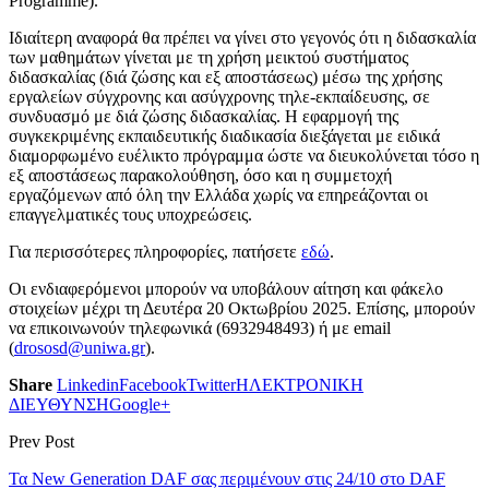
Programme).
Ιδιαίτερη αναφορά θα πρέπει να γίνει στο γεγονός ότι η διδασκαλία
των μαθημάτων γίνεται με τη χρήση μεικτού συστήματος
διδασκαλίας (διά ζώσης και εξ αποστάσεως) μέσω της χρήσης
εργαλείων σύγχρονης και ασύγχρονης τηλε-εκπαίδευσης, σε
συνδυασμό με διά ζώσης διδασκαλίας. Η εφαρμογή της
συγκεκριμένης εκπαιδευτικής διαδικασία διεξάγεται με ειδικά
διαμορφωμένο ευέλικτο πρόγραμμα ώστε να διευκολύνεται τόσο η
εξ αποστάσεως παρακολούθηση, όσο και η συμμετοχή
εργαζόμενων από όλη την Ελλάδα χωρίς να επηρεάζονται οι
επαγγελματικές τους υποχρεώσεις.
Για περισσότερες πληροφορίες, πατήσετε
εδώ
.
Οι ενδιαφερόμενοι μπορούν να υποβάλουν αίτηση και φάκελο
στοιχείων μέχρι τη Δευτέρα 20 Οκτωβρίου 2025. Επίσης, μπορούν
να επικοινωνούν τηλεφωνικά (6932948493) ή με email
(
drososd@uniwa.gr
).
Share
Linkedin
Facebook
Twitter
ΗΛΕΚΤΡΟΝΙΚΗ
ΔΙΕΥΘΥΝΣΗ
Google+
Prev Post
Τα New Generation DAF σας περιμένουν στις 24/10 στο DAF