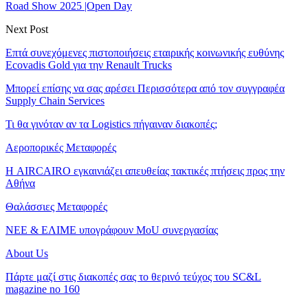
Road Show 2025 |Open Day
Next Post
Επτά συνεχόμενες πιστοποιήσεις εταιρικής κοινωνικής ευθύνης
Ecovadis Gold για την Renault Trucks
Μπορεί επίσης να σας αρέσει
Περισσότερα από τον συγγραφέα
Supply Chain Services
Τι θα γινόταν αν τα Logistics πήγαιναν διακοπές;
Αεροπορικές Μεταφορές
Η AIRCAIRO εγκαινιάζει απευθείας τακτικές πτήσεις προς την
Αθήνα
Θαλάσσιες Μεταφορές
ΝΕΕ & ΕΛΙΜΕ υπογράφουν MoU συνεργασίας
About Us
Πάρτε μαζί στις διακοπές σας το θερινό τεύχος του SC&L
magazine no 160