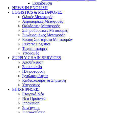
Εκπαίδευση
NEWS IN ENGLISH
LOGISTICS & ΜΕΤΑΦΟΡΕΣ
Οδικές Μεταφορές
Αεροπορικές Μεταφορές
Θαλάσσιες Μεταφορές
Σιδηροδρομικές Μεταφορές
Συνδυασμένες Μεταφορές
Ευφυή Συστήματα Μεταφορών
Reverse Logistics
Ταχυμεταφορές
Υποδομές
SUPPLY CHAIN SERVICES
Αποθήκευση
Συσκευασία
Πληροφορική
Ιχνηλασιμότητα
Κωδικοποίηση & Σήμανση
Υπηρεσίες
ΕΠΙΧΕΙΡΗΣΕΙΣ
Εταιρικά Νέα
Νέα Προϊόντα
Innovation
Συνέργειες
Συγχωνεύσεις