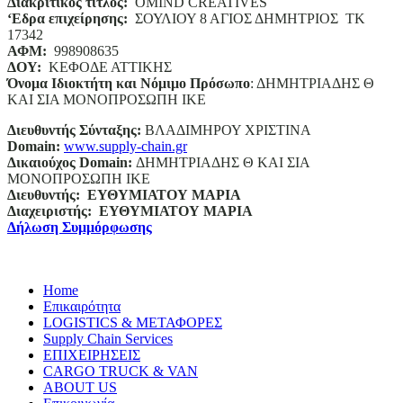
Διακριτικός τίτλος:
ΟΜΙΝD CREATIVES
‘
E
δρα επιχείρησης:
ΣΟΥΛΙΟΥ 8 ΑΓΙΟΣ ΔΗΜΗΤΡΙΟΣ ΤΚ
17342
ΑΦΜ:
998908635
ΔΟΥ:
ΚΕΦΟΔΕ ΑΤΤΙΚΗΣ
Όνομα Ιδιοκτήτη και Νόμιμο Πρόσωπο
: ΔΗΜΗΤΡΙΑΔΗΣ Θ
ΚΑΙ ΣΙΑ ΜΟΝΟΠΡΟΣΩΠΗ ΙΚΕ
Διευθυντής Σύνταξης:
ΒΛΑΔΙΜΗΡΟΥ ΧΡΙΣΤΙΝΑ
Domain
:
www.supply-chain.gr
Δικαιούχος
Domain
:
ΔΗΜΗΤΡΙΑΔΗΣ Θ ΚΑΙ ΣΙΑ
ΜΟΝΟΠΡΟΣΩΠΗ ΙΚΕ
Διευθυντής:
ΕΥΘΥΜΙΑΤΟΥ ΜΑΡΙΑ
Διαχειριστής:
ΕΥΘΥΜΙΑΤΟΥ ΜΑΡΙΑ
Δήλωση Συμμόρφωσης
Home
Επικαιρότητα
LOGISTICS & ΜΕΤΑΦΟΡΕΣ
Supply Chain Services
ΕΠΙΧΕΙΡΗΣΕΙΣ
CARGO TRUCK & VAN
ABOUT US