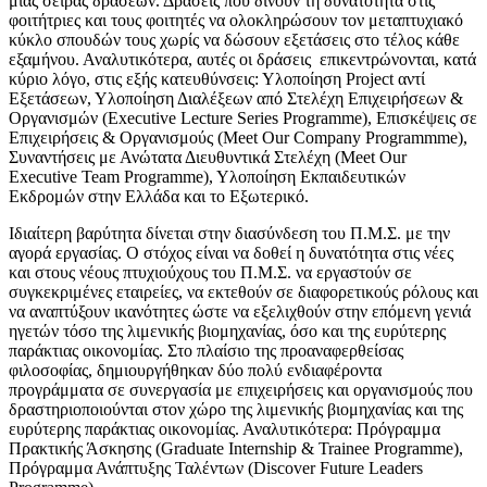
μιας σειράς δράσεων. Δράσεις που δίνουν τη δυνατότητα στις
φοιτήτριες και τους φοιτητές να ολοκληρώσουν τον μεταπτυχιακό
κύκλο σπουδών τους χωρίς να δώσουν εξετάσεις στο τέλος κάθε
εξαμήνου. Αναλυτικότερα, αυτές οι δράσεις επικεντρώνονται, κατά
κύριο λόγο, στις εξής κατευθύνσεις: Υλοποίηση Project αντί
Εξετάσεων, Υλοποίηση Διαλέξεων από Στελέχη Επιχειρήσεων &
Οργανισμών (Executive Lecture Series Programme), Επισκέψεις σε
Επιχειρήσεις & Οργανισμούς (Meet Our Company Programmme),
Συναντήσεις με Ανώτατα Διευθυντικά Στελέχη (Meet Our
Executive Team Programme), Υλοποίηση Εκπαιδευτικών
Εκδρομών στην Ελλάδα και το Εξωτερικό.
Ιδιαίτερη βαρύτητα δίνεται στην διασύνδεση του Π.Μ.Σ. με την
αγορά εργασίας. Ο στόχος είναι να δοθεί η δυνατότητα στις νέες
και στους νέους πτυχιούχους του Π.Μ.Σ. να εργαστούν σε
συγκεκριμένες εταιρείες, να εκτεθούν σε διαφορετικούς ρόλους και
να αναπτύξουν ικανότητες ώστε να εξελιχθούν στην επόμενη γενιά
ηγετών τόσο της λιμενικής βιομηχανίας, όσο και της ευρύτερης
παράκτιας οικονομίας. Στο πλαίσιο της προαναφερθείσας
φιλοσοφίας, δημιουργήθηκαν δύο πολύ ενδιαφέροντα
προγράμματα σε συνεργασία με επιχειρήσεις και οργανισμούς που
δραστηριοποιούνται στον χώρο της λιμενικής βιομηχανίας και της
ευρύτερης παράκτιας οικονομίας. Αναλυτικότερα: Πρόγραμμα
Πρακτικής Άσκησης (Graduate Internship & Trainee Programme),
Πρόγραμμα Ανάπτυξης Ταλέντων (Discover Future Leaders