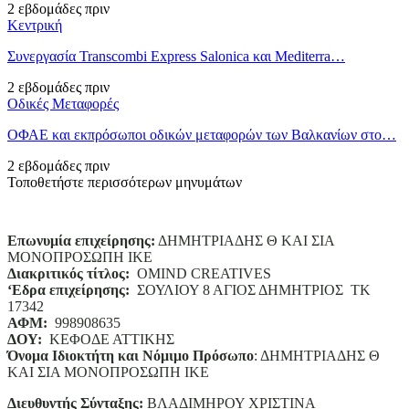
2 εβδομάδες πριν
Κεντρική
Συνεργασία Transcombi Express Salonica και Mediterra…
2 εβδομάδες πριν
Οδικές Μεταφορές
ΟΦΑΕ και εκπρόσωποι οδικών μεταφορών των Βαλκανίων στο…
2 εβδομάδες πριν
Τοποθετήστε περισσότερων μηνυμάτων
Επωνυμία επιχείρησης:
ΔΗΜΗΤΡΙΑΔΗΣ Θ ΚΑΙ ΣΙΑ
ΜΟΝΟΠΡΟΣΩΠΗ ΙΚΕ
Διακριτικός τίτλος:
ΟΜΙΝD CREATIVES
‘
E
δρα επιχείρησης:
ΣΟΥΛΙΟΥ 8 ΑΓΙΟΣ ΔΗΜΗΤΡΙΟΣ ΤΚ
17342
ΑΦΜ:
998908635
ΔΟΥ:
ΚΕΦΟΔΕ ΑΤΤΙΚΗΣ
Όνομα Ιδιοκτήτη και Νόμιμο Πρόσωπο
: ΔΗΜΗΤΡΙΑΔΗΣ Θ
ΚΑΙ ΣΙΑ ΜΟΝΟΠΡΟΣΩΠΗ ΙΚΕ
Διευθυντής Σύνταξης:
ΒΛΑΔΙΜΗΡΟΥ ΧΡΙΣΤΙΝΑ