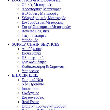
LOGISTICS & ΜΕΤΑΦΟΡΕΣ
Οδικές Μεταφορές
Αεροπορικές Μεταφορές
Θαλάσσιες Μεταφορές
Σιδηροδρομικές Μεταφορές
Συνδυασμένες Μεταφορές
Ευφυή Συστήματα Μεταφορών
Reverse Logistics
Ταχυμεταφορές
Υποδομές
SUPPLY CHAIN SERVICES
Αποθήκευση
Συσκευασία
Πληροφορική
Ιχνηλασιμότητα
Κωδικοποίηση & Σήμανση
Υπηρεσίες
ΕΠΙΧΕΙΡΗΣΕΙΣ
Εταιρικά Νέα
Νέα Προϊόντα
Innovation
Συνέργειες
Συγχωνεύσεις
Real Estate
Εταιρική Κοινωνική Ευθύνη