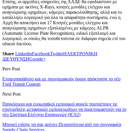
Επίσης, οι αρμόδιες υπηρεσίες της ΑΑΔΕ θα εφοδιαστούν με
οχήματα με ακτίνες X-Rays, κινητές μονάδες ελέγχου και
αναγνώρισης οχημάτων, κάμερες παρακολούθησης, αλλά και το
κατάλληλο λογισμικό για όλα τα απαραίτητα συστήματα, ενώ η
Αρχή θα αποκτήσει και 17 Κινητές μονάδες ελέγχου και
αναγνώρισης οχημάτων εξοπλισμένες με κάμερες ALPR
(Automatic License Plate Recognition), ειδικό εξοπλισμό και
λογισμικό, οι οποίες θα τοποθετούνται σε διάφορα σημεία επί του
οδικού δικτύου.
Share
Linkedin
Facebook
Twitter
ΗΛΕΚΤΡΟΝΙΚΗ
ΔΙΕΥΘΥΝΣΗ
Google+
Prev Post
Ετοιμοπαράδοτο και με προνομιακούς όρους απόκτησης το νέο
Ford Transit Custom
Next Post
Παγκόσμιοι και ευρωπαϊκοί εμπορικοί φορείς προτρέπουν τις
επιχειρήσεις μεταφορών εμπορευμάτων να προετοιμαστούν για το
νέο Σύστημα Ελέγχου Εισαγωγών (ICS2)
Μπορεί επίσης να σας αρέσει
Περισσότερα από τον συγγραφέα
Supply Chain Services