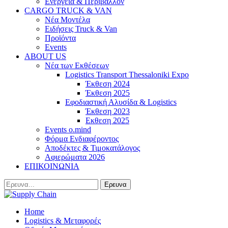
Ενέργεια & Περιβάλλον
CARGO TRUCK & VAN
Νέα Μοντέλα
Ειδήσεις Truck & Van
Προϊόντα
Events
ABOUT US
Νέα των Εκθέσεων
Logistics Transport Thessaloniki Expo
Έκθεση 2024
Έκθεση 2025
Εφοδιαστική Αλυσίδα & Logistics
Έκθεση 2023
Εκθεση 2025
Events o.mind
Φόρμα Ενδιαφέροντος
Αποδέκτες & Τιμοκατάλογος
Αφιερώματα 2026
ΕΠΙΚΟΙΝΩΝΙΑ
Home
Logistics & Μεταφορές