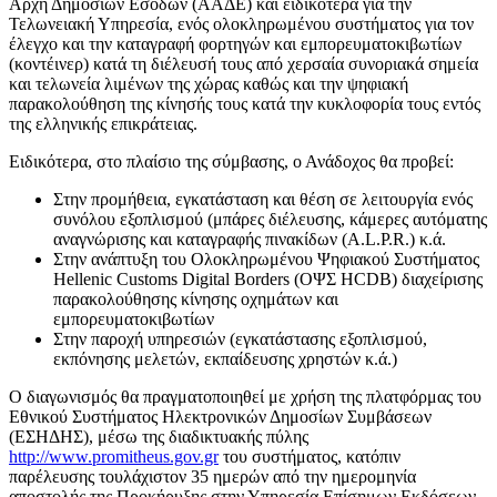
Αρχή Δημοσίων Εσόδων (ΑΑΔΕ) και ειδικότερα για την
Τελωνειακή Υπηρεσία, ενός ολοκληρωμένου συστήματος για τον
έλεγχο και την καταγραφή φορτηγών και εμπορευματοκιβωτίων
(κοντέινερ) κατά τη διέλευσή τους από χερσαία συνοριακά σημεία
και τελωνεία λιμένων της χώρας καθώς και την ψηφιακή
παρακολούθηση της κίνησής τους κατά την κυκλοφορία τους εντός
της ελληνικής επικράτειας.
Ειδικότερα, στο πλαίσιο της σύμβασης, ο Ανάδοχος θα προβεί:
Στην προμήθεια, εγκατάσταση και θέση σε λειτουργία ενός
συνόλου εξοπλισμού (μπάρες διέλευσης, κάμερες αυτόματης
αναγνώρισης και καταγραφής πινακίδων (Α.L.P.R.) κ.ά.
Στην ανάπτυξη του Ολοκληρωμένου Ψηφιακού Συστήματος
Hellenic Customs Digital Borders (ΟΨΣ HCDB) διαχείρισης
παρακολούθησης κίνησης οχημάτων και
εμπορευματοκιβωτίων
Στην παροχή υπηρεσιών (εγκατάστασης εξοπλισμού,
εκπόνησης μελετών, εκπαίδευσης χρηστών κ.ά.)
Ο διαγωνισμός θα πραγματοποιηθεί με χρήση της πλατφόρμας του
Εθνικού Συστήματος Ηλεκτρονικών Δημοσίων Συμβάσεων
(ΕΣΗΔΗΣ), μέσω της διαδικτυακής πύλης
http://www.promitheus.gov.gr
του συστήματος, κατόπιν
παρέλευσης τουλάχιστον 35 ημερών από την ημερομηνία
αποστολής της Προκήρυξης στην Υπηρεσία Επίσημων Εκδόσεων