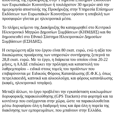
των Ευρωπαϊκών Κοινοτήτων ή τουλάχιστον 30 ημερών από την
ημερομηνία αποστολής της Προκήρυξης στην Υπηρεσία Επίσημων
Εκδόσεων των Ευρωπαϊκών Κοινοτήτων εφόσον η υποβολή των
προσφορών γίνεται με ηλεκτρονικά μέσα.
Το πλήρες κείμενο της Διακήρυξης θα καταχωρηθεί στο Κεντρικό
Ηλεκτρονικό Μητρώο Δημοσίων Συμβάσεων (ΚΗΜΔΗΣ) και θα
δημοσιευθεί στο Εθνικό Σύστημα Ηλεκτρονικών Δημοσίων
Συμβάσεων (ΕΣΗΔΗΣ).
Η εκτιμώμενη αξία του έργου είναι 80 εκατ. ευρώ, ενώ η αξία του
δικαιώματος προαίρεσης των υπηρεσιών συντήρησης ξεπερνά τα
28,8 εκατ. ευρώ. Με το έργο, η διάρκεια του οποίου είναι 20-22
μήνες, η ΑΑΔΕ επιδιώκει την πρόληψη και καταστολή του
λαθρεμπορίου – ειδικά στους τομείς του προϊόντων που
επιβαρύνονται με Ειδικούς Φόρους Κατανάλωσης (Ε.Φ.Κ.), όπως
πετρελαιοειδή, καπνικά και αλκοολούχα, και φόρους κατανάλωσης
(καφές, ηλεκτρονικό τσιγάρο).
Μεταξύ άλλων, το έργο προβλέπει την εγκατάσταση κυκλωμάτων
δορυφορικής παρακολούθησης (GPS Trackers) στα φορτηγά και τα
κοντέινερ που εισέρχονται στην χώρα, ώστε να παρακολουθείται
μέσω δορυφόρου όλη η διαδρομή τους και άρα όλη η πορεία της
διακίνησης των εμπορευμάτων, που μπαίνουν στην Ελλάδα.