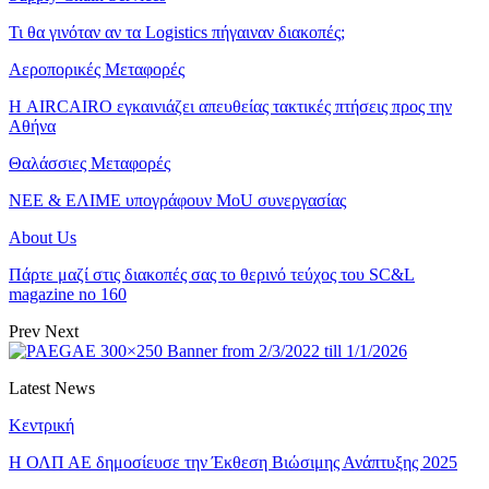
Τι θα γινόταν αν τα Logistics πήγαιναν διακοπές;
Αεροπορικές Μεταφορές
Η AIRCAIRO εγκαινιάζει απευθείας τακτικές πτήσεις προς την
Αθήνα
Θαλάσσιες Μεταφορές
ΝΕΕ & ΕΛΙΜΕ υπογράφουν MoU συνεργασίας
About Us
Πάρτε μαζί στις διακοπές σας το θερινό τεύχος του SC&L
magazine no 160
Prev
Next
Latest News
Κεντρική
Η ΟΛΠ ΑΕ δημοσίευσε την Έκθεση Βιώσιμης Ανάπτυξης 2025