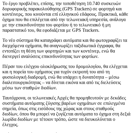
Το έργο προβλέπει, επίσης, την τοποθέτηση 10.740 συσκευών
δορυφορικής παρακολούθησης (GPS Trackers) σε φορτηγά και
κοντέινερς, που κινούνται επί ελληνικού εδάφους. Πρακτικά, κάθε
όχημα που θα επιλέγεται από την τελωνειακή υπηρεσία, ανάλογα
με την επικινδυνότητα του φορτίου ή το τελωνειακό ή μη
παραστατικό του, θα εφοδιάζεται με GPS Trackers.
Το νέο σύστημα θα καταγράφει αυτόματα και θα φωτογραφίζει τα
διερχόμενα οχήματα, θα αναγνωρίζει ταξιδιωτικά έγγραφα, θα
εντοπίζει τη θέση των φορτηγών και των κοντέινερ, ενώ θα
διενεργεί αναλύσεις επικινδυνότητας των φορτίων.
Πέραν του ελέγχου ολοκλήρωσης του δρομολογίου, θα ελέγχεται
και η πορεία του οχήματος για τυχόν εκτροπή του από τη
φυσιολογική διαδρομή, ενώ θα υπάρχει η δυνατότητα – μέσω
διαλειτουργικότητας – να δίνεται εικόνα και από τις διελεύσεις
μέσω των σταθμών διοδίων.
Ταυτόχρονα, οι τελωνειακές Αρχές θα προμηθευτούν με δεκάδες
συστήματα αυτόματης ζύγισης βαρέων οχημάτων σε επιλεγμένα
σημεία, όπως στις εισόδους της χώρας και στους σταθμούς
διοδίων, όπου θα μπορεί να ζυγίζεται αυτόματα το όχημα στη δεξιά
λωρίδα διοδίων με τέτοιον τρόπο, ώστε να διευκολύνεται ο
έλεγχος.