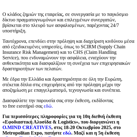
Ο κλάδος ζημιών της εταιρείας, σε συνεργασία με το παγκόσμιο
δίκτυο πραγματογνωμόνων και επιλεγμένων συνεργατών,
βρίσκεται στο πλευρό των ασφαλισμένων, παρέχοντας 24/7
υποστήριξη.
Ταυτόχρονα, επενδύει στην πρόληψη και διαχείριση κινδύνου μέσα
από εξειδικευμένες υπηρεσίες, όπως το SCIRM (Supply Chain
Insurance Risk Management) και το CHS (Claim Handling
Service), που ενδυναμώνουν την ασφάλεια, ενισχύουν την
ανθεκτικότητα και διασφαλίζουν τη συνέχεια των επιχειρησιακών
δραστηριοτήτων των πελατών.
Με έδρα την Ελλάδα και δραστηριότητα σε όλη την Ευρώπη,
στέκεται δίπλα στις επιχειρήσεις από την πρόληψη μέχρι την
αποζημίωση με επαγγελματισμό, τεχνογνωσία και συνέπεια.
Διασφαλίστε την παρουσία σας στην έκθεση, εκδίδοντας
το free εισιτήριό σας
εδώ.
Για περισσότερες πληροφορίες για τη 10η διεθνή έκθεση
«Εφοδιαστική Αλυσίδα & Logistics», που διοργανώνει η
O.MIND CREATIVES
, στις 18-20 Οκτωβρίου 2025, στο
Metropolitan Expo, πατήστε
εδώ
. Μαζί και η 5η έκθεση