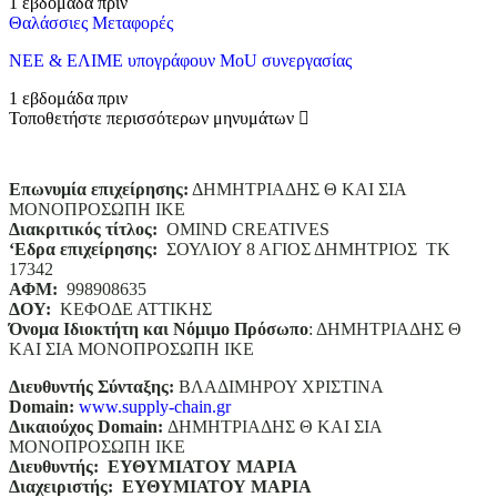
1 εβδομάδα πριν
Θαλάσσιες Μεταφορές
ΝΕΕ & ΕΛΙΜΕ υπογράφουν MoU συνεργασίας
1 εβδομάδα πριν
Τοποθετήστε περισσότερων μηνυμάτων
Επωνυμία επιχείρησης:
ΔΗΜΗΤΡΙΑΔΗΣ Θ ΚΑΙ ΣΙΑ
ΜΟΝΟΠΡΟΣΩΠΗ ΙΚΕ
Διακριτικός τίτλος:
ΟΜΙΝD CREATIVES
‘
E
δρα επιχείρησης:
ΣΟΥΛΙΟΥ 8 ΑΓΙΟΣ ΔΗΜΗΤΡΙΟΣ ΤΚ
17342
ΑΦΜ:
998908635
ΔΟΥ:
ΚΕΦΟΔΕ ΑΤΤΙΚΗΣ
Όνομα Ιδιοκτήτη και Νόμιμο Πρόσωπο
: ΔΗΜΗΤΡΙΑΔΗΣ Θ
ΚΑΙ ΣΙΑ ΜΟΝΟΠΡΟΣΩΠΗ ΙΚΕ
Διευθυντής Σύνταξης:
ΒΛΑΔΙΜΗΡΟΥ ΧΡΙΣΤΙΝΑ
Domain
:
www.supply-chain.gr
Δικαιούχος
Domain
:
ΔΗΜΗΤΡΙΑΔΗΣ Θ ΚΑΙ ΣΙΑ
ΜΟΝΟΠΡΟΣΩΠΗ ΙΚΕ
Διευθυντής:
ΕΥΘΥΜΙΑΤΟΥ ΜΑΡΙΑ
Διαχειριστής:
ΕΥΘΥΜΙΑΤΟΥ ΜΑΡΙΑ