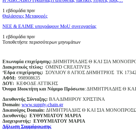
Η AIRCAIRO εγκαινιάζει απευθείας τακτικές πτήσεις προς…
1 εβδομάδα πριν
Θαλάσσιες Μεταφορές
ΝΕΕ & ΕΛΙΜΕ υπογράφουν MoU συνεργασίας
1 εβδομάδα πριν
Τοποθετήστε περισσότερων μηνυμάτων
Επωνυμία επιχείρησης:
ΔΗΜΗΤΡΙΑΔΗΣ Θ ΚΑΙ ΣΙΑ ΜΟΝΟΠΡ
Διακριτικός τίτλος:
ΟΜΙΝD CREATIVES
‘
E
δρα επιχείρησης:
ΣΟΥΛΙΟΥ 8 ΑΓΙΟΣ ΔΗΜΗΤΡΙΟΣ ΤΚ 1734
ΑΦΜ:
998908635
ΔΟΥ:
ΚΕΦΟΔΕ ΑΤΤΙΚΗΣ
Όνομα Ιδιοκτήτη και Νόμιμο Πρόσωπο
: ΔΗΜΗΤΡΙΑΔΗΣ Θ ΚΑ
Διευθυντής Σύνταξης:
ΒΛΑΔΙΜΗΡΟΥ ΧΡΙΣΤΙΝΑ
Domain
:
www.supply-chain.gr
Δικαιούχος
Domain
:
ΔΗΜΗΤΡΙΑΔΗΣ Θ ΚΑΙ ΣΙΑ ΜΟΝΟΠΡΟΣ
Διευθυντής:
ΕΥΘΥΜΙΑΤΟΥ ΜΑΡΙΑ
Διαχειριστής:
ΕΥΘΥΜΙΑΤΟΥ ΜΑΡΙΑ
Δήλωση Συμμόρφωσης