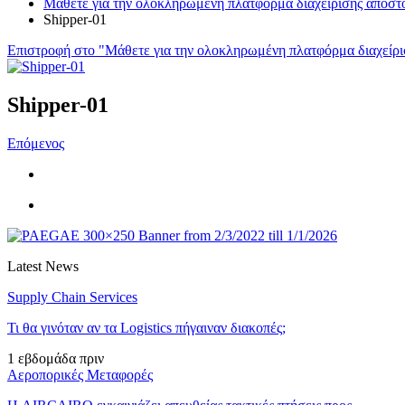
Μάθετε για την ολοκληρωμένη πλατφόρμα διαχείρισης αποστο
Shipper-01
Επιστροφή στο "Μάθετε για την ολοκληρωμένη πλατφόρμα διαχείρ
Shipper-01
Επόμενος
Latest News
Supply Chain Services
Τι θα γινόταν αν τα Logistics πήγαιναν διακοπές;
1 εβδομάδα πριν
Αεροπορικές Μεταφορές