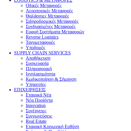
LOGISTICS & ΜΕΤΑΦΟΡΕΣ
Οδικές Μεταφορές
Αεροπορικές Μεταφορές
Θαλάσσιες Μεταφορές
Σιδηροδρομικές Μεταφορές
Συνδυασμένες Μεταφορές
Ευφυή Συστήματα Μεταφορών
Reverse Logistics
Ταχυμεταφορές
Υποδομές
SUPPLY CHAIN SERVICES
Αποθήκευση
Συσκευασία
Πληροφορική
Ιχνηλασιμότητα
Κωδικοποίηση & Σήμανση
Υπηρεσίες
ΕΠΙΧΕΙΡΗΣΕΙΣ
Εταιρικά Νέα
Νέα Προϊόντα
Innovation
Συνέργειες
Συγχωνεύσεις
Real Estate
Εταιρική Κοινωνική Ευθύνη