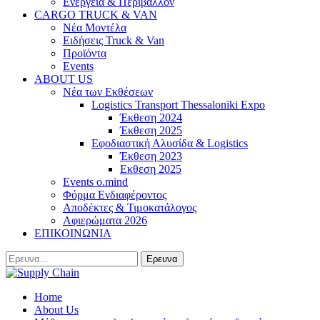
Ενέργεια & Περιβάλλον
CARGO TRUCK & VAN
Νέα Μοντέλα
Ειδήσεις Truck & Van
Προϊόντα
Events
ABOUT US
Νέα των Εκθέσεων
Logistics Transport Thessaloniki Expo
Έκθεση 2024
Έκθεση 2025
Εφοδιαστική Αλυσίδα & Logistics
Έκθεση 2023
Εκθεση 2025
Events o.mind
Φόρμα Ενδιαφέροντος
Αποδέκτες & Τιμοκατάλογος
Αφιερώματα 2026
ΕΠΙΚΟΙΝΩΝΙΑ
Home
About Us