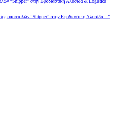
λών “Shipper” στην Εφοδιαστική Αλυσίδα & Logistics
ισης αποστολών “Shipper” στην Εφοδιαστική Αλυσίδα…"