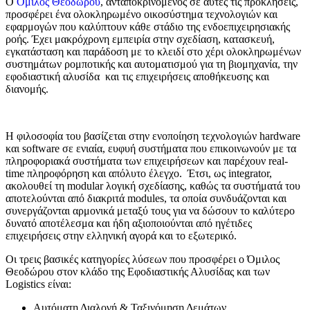
Ο
Όμιλος Θεοδώρου
, ανταποκρινόμενος σε αυτές τις προκλήσεις,
προσφέρει ένα ολοκληρωμένο οικοσύστημα τεχνολογιών και
εφαρμογών που καλύπτουν κάθε στάδιο της ενδοεπιχειρησιακής
ροής. Έχει μακρόχρονη εμπειρία στην σχεδίαση, κατασκευή,
εγκατάσταση και παράδοση με το κλειδί στο χέρι ολοκληρωμένων
συστημάτων ρομποτικής και αυτοματισμού για τη βιομηχανία, την
εφοδιαστική αλυσίδα και τις επιχειρήσεις αποθήκευσης και
διανομής.
Η φιλοσοφία του βασίζεται στην ενοποίηση τεχνολογιών hardware
και software σε ενιαία, ευφυή συστήματα που επικοινωνούν με τα
πληροφοριακά συστήματα των επιχειρήσεων και παρέχουν real-
time πληροφόρηση και απόλυτο έλεγχο. Έτσι, ως integrator,
ακολουθεί τη modular λογική σχεδίασης, καθώς τα συστήματά του
αποτελούνται από διακριτά modules, τα οποία συνδυάζονται και
συνεργάζονται αρμονικά μεταξύ τους για να δώσουν το καλύτερο
δυνατό αποτέλεσμα και ήδη αξιοποιούνται από ηγέτιδες
επιχειρήσεις στην ελληνική αγορά και το εξωτερικό.
Οι τρεις βασικές κατηγορίες λύσεων που προσφέρει ο Όμιλος
Θεοδώρου στον κλάδο της Εφοδιαστικής Αλυσίδας και των
Logistics είναι:
Αυτόματη Διαλογή & Ταξινόμηση Δεμάτων