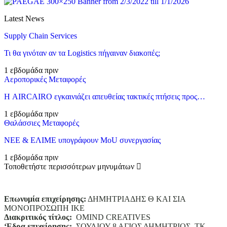
Latest News
Supply Chain Services
Τι θα γινόταν αν τα Logistics πήγαιναν διακοπές;
1 εβδομάδα πριν
Αεροπορικές Μεταφορές
Η AIRCAIRO εγκαινιάζει απευθείας τακτικές πτήσεις προς…
1 εβδομάδα πριν
Θαλάσσιες Μεταφορές
ΝΕΕ & ΕΛΙΜΕ υπογράφουν MoU συνεργασίας
1 εβδομάδα πριν
Τοποθετήστε περισσότερων μηνυμάτων
Επωνυμία επιχείρησης:
ΔΗΜΗΤΡΙΑΔΗΣ Θ ΚΑΙ ΣΙΑ
ΜΟΝΟΠΡΟΣΩΠΗ ΙΚΕ
Διακριτικός τίτλος:
ΟΜΙΝD CREATIVES
‘
E
δρα επιχείρησης:
ΣΟΥΛΙΟΥ 8 ΑΓΙΟΣ ΔΗΜΗΤΡΙΟΣ ΤΚ