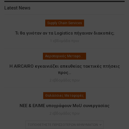
Latest News
Supply Chain Services
Τι θα γινόταν αν τα Logistics πήγαιναν διακοπές;
1 εβδομάδα πριν
Αεροπορικές Μεταφορές
Η AIRCAIRO εγκαινιάζει απευθείας τακτικές πτήσεις
προς…
2 εβδομάδες πριν
Θαλάσσιες Μεταφορές
ΝΕΕ & ΕΛΙΜΕ υπογράφουν MoU συνεργασίας
2 εβδομάδες πριν
ΤΟΠΟΘΕΤΉΣΤΕ ΠΕΡΙΣΣΌΤΕΡΩΝ ΜΗΝΥΜΆΤΩΝ