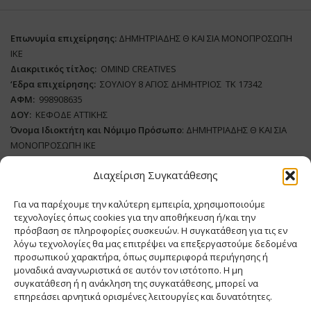
Επωνυμία επιχείρησης:
ΔΗΜΗΤΡΙΑΔΗΣ Θ ΚΑΙ ΣΙΑ ΜΟΝΟΠΡΟΣΩΠΗ
ΙΚΕ
Διακριτικός τίτλος:
ΟΜΙΝD CREATIVES
‘
E
δρα επιχείρησης:
ΣΟΥΛΙΟΥ 8 ΑΓΙΟΣ ΔΗΜΗΤΡΙΟΣ ΤΚ 17342
ΑΦΜ:
998908635
ΔΟΥ:
ΚΕΦΟΔΕ ΑΤΤΙΚΗΣ
Όνομα Ιδιοκτήτη και Νόμιμο Πρόσωπο
: ΔΗΜΗΤΡΙΑΔΗΣ Θ ΚΑΙ ΣΙΑ
ΜΟΝΟΠΡΟΣΩΠΗ ΙΚΕ
Διαχείριση Συγκατάθεσης
Διευθυντής Σύνταξης:
ΒΛΑΔΙΜΗΡΟΥ ΧΡΙΣΤΙΝΑ
Domain
:
www.supply-chain.gr
Για να παρέχουμε την καλύτερη εμπειρία, χρησιμοποιούμε
Δικαιούχος
Domain
:
ΔΗΜΗΤΡΙΑΔΗΣ Θ ΚΑΙ ΣΙΑ ΜΟΝΟΠΡΟΣΩΠΗ ΙΚΕ
τεχνολογίες όπως cookies για την αποθήκευση ή/και την
Διευθυντής:
ΕΥΘΥΜΙΑΤΟΥ ΜΑΡΙΑ
πρόσβαση σε πληροφορίες συσκευών. Η συγκατάθεση για τις εν
Διαχειριστής:
ΕΥΘΥΜΙΑΤΟΥ ΜΑΡΙΑ
λόγω τεχνολογίες θα μας επιτρέψει να επεξεργαστούμε δεδομένα
Δήλωση Συμμόρφωσης
προσωπικού χαρακτήρα, όπως συμπεριφορά περιήγησης ή
μοναδικά αναγνωριστικά σε αυτόν τον ιστότοπο. Η μη
συγκατάθεση ή η ανάκληση της συγκατάθεσης, μπορεί να
επηρεάσει αρνητικά ορισμένες λειτουργίες και δυνατότητες.