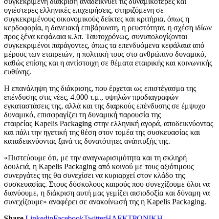
συγκεκριμένη διάκριση αναδεικνύει τις δυναμικότερες και
υγιέστερες ελληνικές επιχειρήσεις, στηριζόμενη σε
συγκεκριμένους οικονομικούς δείκτες και κριτήρια, όπως η
κερδοφορία, η δανειακή επιβάρυνση, η ρευστότητα, η σχέση ιδίων
προς ξένα κεφάλαια κ.λπ. Ταυτοχρόνως, συνυπολογίζονται
συγκεκριμένοι παράγοντες, όπως τα επενδυόμενα κεφάλαια από
μέρους των εταιρειών, η πολιτική τους στο ανθρώπινο δυναμικό,
καθώς επίσης και η αντίστοιχη σε θέματα εταιρικής και κοινωνικής
ευθύνης.
Η επανάληψη της διάκρισης, που έρχεται ως επιστέγασμα της
επένδυσης στις νέες, 4.000 τ.μ., υψηλών προδιαγραφών
εγκαταστάσεις της, αλλά και της διαρκούς επένδυσης σε έμψυχο
δυναμικό, επισφραγίζει τη δυναμική παρουσία της
εταιρείας Kapelis Packaging στην ελληνική αγορά, αποδεικνύοντας
και πάλι την ηγετική της θέση στον τομέα της συσκευασίας και
καταδεικνύοντας ξανά τις δυνατότητες ανάπτυξής της.
«Πιστεύουμε ότι, με την αναγνωρισιμότητα και τη σκληρή
δουλειά, η Kapelis Packaging από κοινού με τους αξιότιμους
συνεργάτες της θα συνεχίσει να κυριαρχεί στον κλάδο της
συσκευασίας. Στους δύσκολους καιρούς που συνεχίζουμε όλοι να
διανύουμε, η διάκριση αυτή μας γεμίζει αισιοδοξία και δύναμη να
συνεχίζουμε» αναφέρει σε ανακοίνωσή της η Kapelis Packaging.
Share
Linkedin
Facebook
Twitter
ΗΛΕΚΤΡΟΝΙΚΗ