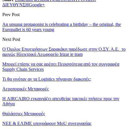
ΔΙΕΥΘΥΝΣΗ
Google+
Prev Post
An unsung protagonist is celebrating a birthday – the original, the
Europallet is 60 years young
Next Post
O Όμιλος Επιχειρήσεων Σαρακάκη παρέδωσε στην Ο.ΣΥ. Α.Ε. το
αμιγώς Ηλεκτρικό Λεωφορείο Irizar ie tram
Μπορεί επίσης να σας αρέσει
Περισσότερα από τον συγγραφέα
Supply Chain Services
Τι θα γινόταν αν τα Logistics πήγαιναν διακοπές;
Αεροπορικές Μεταφορές
Η AIRCAIRO εγκαινιάζει απευθείας τακτικές πτήσεις προς την
Αθήνα
Θαλάσσιες Μεταφορές
ΝΕΕ & ΕΛΙΜΕ υπογράφουν MoU συνεργασίας