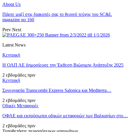
About Us
Πάρτε μαζί στις διακοπές σας το θερινό τεύχος του SC&L
magazine no 160
Prev
Next
Latest News
Κεντρική
Η ΟΛΠ ΑΕ δημοσίευσε την Έκθεση Βιώσιμης Ανάπτυξης 2025
2 εβδομάδες πριν
Κεντρική
Συνεργασία Transcombi Express Salonica και Mediterra…
2 εβδομάδες πριν
Οδικές Μεταφορές
ΟΦΑΕ και εκπρόσωποι οδικών μεταφορών των Βαλκανίων στο…
2 εβδομάδες πριν
Τοποθετήστε περισσότερων μηνυμάτων