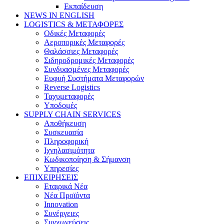
Εκπαίδευση
NEWS IN ENGLISH
LOGISTICS & ΜΕΤΑΦΟΡΕΣ
Οδικές Μεταφορές
Αεροπορικές Μεταφορές
Θαλάσσιες Μεταφορές
Σιδηροδρομικές Μεταφορές
Συνδυασμένες Μεταφορές
Ευφυή Συστήματα Μεταφορών
Reverse Logistics
Ταχυμεταφορές
Υποδομές
SUPPLY CHAIN SERVICES
Αποθήκευση
Συσκευασία
Πληροφορική
Ιχνηλασιμότητα
Κωδικοποίηση & Σήμανση
Υπηρεσίες
ΕΠΙΧΕΙΡΗΣΕΙΣ
Εταιρικά Νέα
Νέα Προϊόντα
Innovation
Συνέργειες
Συγχωνεύσεις