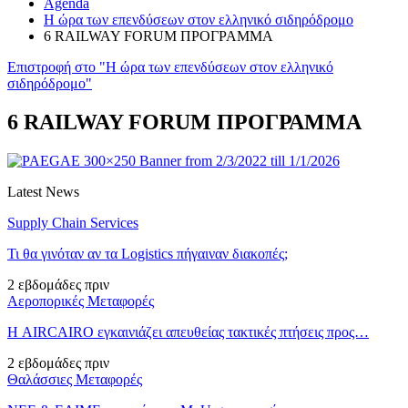
Agenda
Η ώρα των επενδύσεων στον ελληνικό σιδηρόδρομο
6 RAILWAY FORUM ΠΡΟΓΡΑΜΜΑ
Επιστροφή στο "Η ώρα των επενδύσεων στον ελληνικό
σιδηρόδρομο"
6 RAILWAY FORUM ΠΡΟΓΡΑΜΜΑ
Latest News
Supply Chain Services
Τι θα γινόταν αν τα Logistics πήγαιναν διακοπές;
2 εβδομάδες πριν
Αεροπορικές Μεταφορές
Η AIRCAIRO εγκαινιάζει απευθείας τακτικές πτήσεις προς…
2 εβδομάδες πριν
Θαλάσσιες Μεταφορές