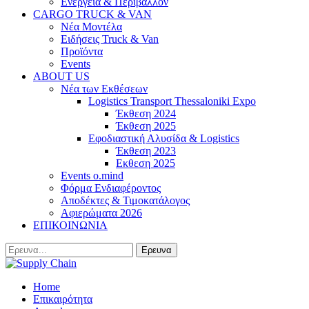
Ενέργεια & Περιβάλλον
CARGO TRUCK & VAN
Νέα Μοντέλα
Ειδήσεις Truck & Van
Προϊόντα
Events
ABOUT US
Νέα των Εκθέσεων
Logistics Transport Thessaloniki Expo
Έκθεση 2024
Έκθεση 2025
Εφοδιαστική Αλυσίδα & Logistics
Έκθεση 2023
Εκθεση 2025
Events o.mind
Φόρμα Ενδιαφέροντος
Αποδέκτες & Τιμοκατάλογος
Αφιερώματα 2026
ΕΠΙΚΟΙΝΩΝΙΑ
Home
Επικαιρότητα