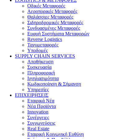
LOGISTICS & ΜΕΤΑΦΟΡΕΣ
Οδικές Μεταφορές
Αεροπορικές Μεταφορές
Θαλάσσιες Μεταφορές
Σιδηροδρομικές Μεταφορές
Συνδυασμένες Μεταφορές
Ευφυή Συστήματα Μεταφορών
Reverse Logistics
Ταχυμεταφορές
Υποδομές
SUPPLY CHAIN SERVICES
Αποθήκευση
Συσκευασία
Πληροφορική
Ιχνηλασιμότητα
Κωδικοποίηση & Σήμανση
Υπηρεσίες
ΕΠΙΧΕΙΡΗΣΕΙΣ
Εταιρικά Νέα
Νέα Προϊόντα
Innovation
Συνέργειες
Συγχωνεύσεις
Real Estate
Εταιρική Κοινωνική Ευθύνη