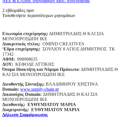
ΝΕΕ & ΕΛΙΜΕ υπογράφουν MoU συνεργασίας
2 εβδομάδες πριν
Τοποθετήστε περισσότερων μηνυμάτων
Επωνυμία επιχείρησης:
ΔΗΜΗΤΡΙΑΔΗΣ Θ ΚΑΙ ΣΙΑ
ΜΟΝΟΠΡΟΣΩΠΗ ΙΚΕ
Διακριτικός τίτλος:
ΟΜΙΝD CREATIVES
‘
E
δρα επιχείρησης:
ΣΟΥΛΙΟΥ 8 ΑΓΙΟΣ ΔΗΜΗΤΡΙΟΣ ΤΚ
17342
ΑΦΜ:
998908635
ΔΟΥ:
ΚΕΦΟΔΕ ΑΤΤΙΚΗΣ
Όνομα Ιδιοκτήτη και Νόμιμο Πρόσωπο
: ΔΗΜΗΤΡΙΑΔΗΣ Θ
ΚΑΙ ΣΙΑ ΜΟΝΟΠΡΟΣΩΠΗ ΙΚΕ
Διευθυντής Σύνταξης:
ΒΛΑΔΙΜΗΡΟΥ ΧΡΙΣΤΙΝΑ
Domain
:
www.supply-chain.gr
Δικαιούχος
Domain
:
ΔΗΜΗΤΡΙΑΔΗΣ Θ ΚΑΙ ΣΙΑ
ΜΟΝΟΠΡΟΣΩΠΗ ΙΚΕ
Διευθυντής:
ΕΥΘΥΜΙΑΤΟΥ ΜΑΡΙΑ
Διαχειριστής:
ΕΥΘΥΜΙΑΤΟΥ ΜΑΡΙΑ
Δήλωση Συμμόρφωσης