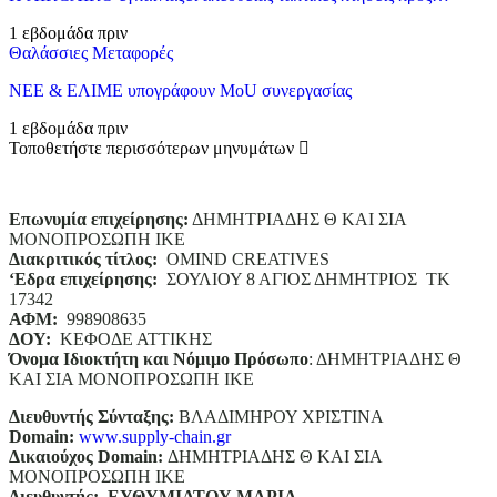
1 εβδομάδα πριν
Θαλάσσιες Μεταφορές
ΝΕΕ & ΕΛΙΜΕ υπογράφουν MoU συνεργασίας
1 εβδομάδα πριν
Τοποθετήστε περισσότερων μηνυμάτων
Επωνυμία επιχείρησης:
ΔΗΜΗΤΡΙΑΔΗΣ Θ ΚΑΙ ΣΙΑ
ΜΟΝΟΠΡΟΣΩΠΗ ΙΚΕ
Διακριτικός τίτλος:
ΟΜΙΝD CREATIVES
‘
E
δρα επιχείρησης:
ΣΟΥΛΙΟΥ 8 ΑΓΙΟΣ ΔΗΜΗΤΡΙΟΣ ΤΚ
17342
ΑΦΜ:
998908635
ΔΟΥ:
ΚΕΦΟΔΕ ΑΤΤΙΚΗΣ
Όνομα Ιδιοκτήτη και Νόμιμο Πρόσωπο
: ΔΗΜΗΤΡΙΑΔΗΣ Θ
ΚΑΙ ΣΙΑ ΜΟΝΟΠΡΟΣΩΠΗ ΙΚΕ
Διευθυντής Σύνταξης:
ΒΛΑΔΙΜΗΡΟΥ ΧΡΙΣΤΙΝΑ
Domain
:
www.supply-chain.gr
Δικαιούχος
Domain
:
ΔΗΜΗΤΡΙΑΔΗΣ Θ ΚΑΙ ΣΙΑ
ΜΟΝΟΠΡΟΣΩΠΗ ΙΚΕ
Διευθυντής:
ΕΥΘΥΜΙΑΤΟΥ ΜΑΡΙΑ