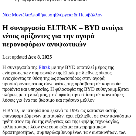
Νέα Μοντέλα
Αποθήκευση
Ενέργεια & Περιβάλλον
Η συνεργασία ELTRAK – BYD ανοίγει
νέους ορίζοντες για την αγορά
περονοφόρων ανυψωτικών
Last updated
Δεκ 8, 2025
Η συνεργασία της
Eltrak
με την BYD αποτελεί μέρος της
ενίσχυσης των συμφωνιών της Eltrak με διεθνείς οίκους,
ενισχύοντας τη θέση της ως πρωτοπόρος στην αγορά,
προσφέροντας στους συνεργάτες της πρόσβαση σε κορυφαία
προϊόντα και υπηρεσίες. Η φιλοσοφία της ΒΥD ευθυγραμμίζεται
πλήρως με τη δική μας, με έμφαση την εστίαση σε καινοτόμες
λύσεις για ένα πιο βιώσιμο και πράσινο μέλλον.
Η ΒΥD, με ιστορία που ξεκινά το 1995 ως κατασκευαστής
επαναφορτιζόμενων μπαταριών, έχει εξελιχθεί σε έναν παγκόσμιο
ηγέτη στον τομέα της ενέργειας και της υψηλής τεχνολογίας,
καλύπτοντας πλέον ένα ευρύ φάσμα επιχειρηματικών
δραστηριοτήτων, συμπεριλαμβανομένων των αυτοκινήτων, των