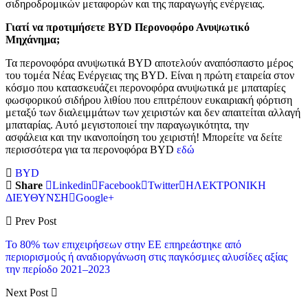
σιδηροδρομικών μεταφορών και της παραγωγής ενέργειας.
Γιατί να προτιμήσετε BYD Περονοφόρο Ανυψωτικό
Μηχάνημα;
Τα περονοφόρα ανυψωτικά ΒΥD αποτελούν αναπόσπαστο μέρος
του τομέα Νέας Ενέργειας της ΒΥD. Είναι η πρώτη εταιρεία στον
κόσμο που κατασκευάζει περονοφόρα ανυψωτικά με μπαταρίες
φωσφορικού σιδήρου λιθίου που επιτρέπουν ευκαιριακή φόρτιση
μεταξύ των διαλειμμάτων των χειριστών και δεν απαιτείται αλλαγή
μπαταρίας. Αυτό μεγιστοποιεί την παραγωγικότητα, την
ασφάλεια και την ικανοποίηση του χειριστή! Μπορείτε να δείτε
περισσότερα για τα περονοφόρα BYD
εδώ
BYD
Share
Linkedin
Facebook
Twitter
ΗΛΕΚΤΡΟΝΙΚΗ
ΔΙΕΥΘΥΝΣΗ
Google+
Prev Post
Το 80% των επιχειρήσεων στην ΕΕ επηρεάστηκε από
περιορισμούς ή αναδιοργάνωση στις παγκόσμιες αλυσίδες αξίας
την περίοδο 2021–2023
Next Post