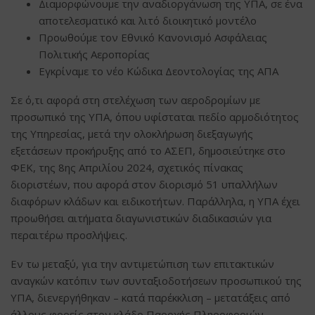
Διαμορφώνουμε την αναδιοργάνωση της ΥΠΑ, σε ένα
αποτελεσματικό και λιτό διοικητικό μοντέλο
Προωθούμε τον Εθνικό Κανονισμό Ασφάλειας
Πολιτικής Αεροπορίας
Εγκρίναμε το νέο Κώδικα Δεοντολογίας της ΑΠΑ
Σε ό,τι αφορά στη στελέχωση των αεροδρομίων με
προσωπικό της ΥΠΑ, όπου υφίσταται πεδίο αρμοδιότητος
της Υπηρεσίας, μετά την ολοκλήρωση διεξαγωγής
εξετάσεων προκήρυξης από το ΑΣΕΠ, δημοσιεύτηκε στο
ΦΕΚ, της 8ης Απριλίου 2024, σχετικός πίνακας
διοριστέων, που αφορά στον διορισμό 51 υπαλλήλων
διαφόρων κλάδων και ειδικοτήτων. Παράλληλα, η ΥΠΑ έχει
προωθήσει αιτήματα διαγωνιστικών διαδικασιών για
περαιτέρω προσλήψεις.
Εν τω μεταξύ, για την αντιμετώπιση των επιτακτικών
αναγκών κατόπιν των συνταξιοδοτήσεων προσωπικού της
ΥΠΑ, διενεργήθηκαν – κατά παρέκκλιση – μετατάξεις από
άλλους φορείς στον κλάδο Παροχής Πληροφοριών