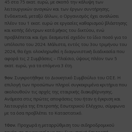
45 στα 75 εκατ. ευρώ, με σκοπό την κάλυψη των
λειτουργικών αναγκών και των έργων συντήρησης.
Ενδεικτικά, μεταξύ άλλων, ο Οργανισμός έχει αναλώσει
πλέον του 1 εκατ. ευρώ σε εργασίες καθαρισμού βλάστησης
και κοπής δέντρων κατά μήκος του δικτύου, ενώ
προβλέπεται και έχει δεσμευτεί σχεδόν το ίδιο ποσό για το
υπόλοιπο του 2024. Μάλιστα, εντός του 3ου τριμήνου του
2024, θα έχει ολοκληρωθεί η διαγωνιστική διαδικασία που
αφορά τις 2 Συμβάσεις – Πλαίσιο, ύψους πλέον των 5
εκατ. ευρώ, για τα επόμενα 3 έτη.
9ον
. Συγκροτήθηκε το Διοικητικό Συμβούλιο του ΟΣΕ. Η
επιλογή των προσώπων πληροί συγκεκριμένα κριτήρια που
ακολουθούν τις αρχές της εταιρικής διακυβέρνησης.
Ανάμεσα στις πρώτες αποφάσεις του ήταν η έγκριση και
λειτουργία της Επιτροπής Εσωτερικού Ελέγχου, σύμφωνα
με τα όσα προβλέπει το Καταστατικό.
10ον.
Προχωρά η μεταρρύθμιση του σιδηροδρομικού