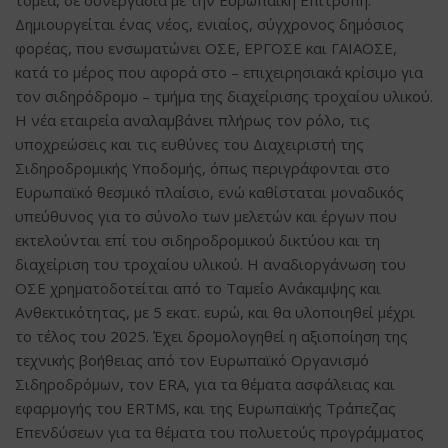
τομέα, σε συνεργασία με την Ευρωπαϊκή Επιτροπή.
Δημιουργείται ένας νέος, ενιαίος, σύγχρονος δημόσιος
φορέας, που ενσωματώνει ΟΣΕ, ΕΡΓΟΣΕ και ΓΑΙΑΟΣΕ,
κατά το μέρος που αφορά στο – επιχειρησιακά κρίσιμο για
τον σιδηρόδρομο – τμήμα της διαχείρισης τροχαίου υλικού.
Η νέα εταιρεία αναλαμβάνει πλήρως τον ρόλο, τις
υποχρεώσεις και τις ευθύνες του Διαχειριστή της
Σιδηροδρομικής Υποδομής, όπως περιγράφονται στο
Ευρωπαϊκό θεσμικό πλαίσιο, ενώ καθίσταται μοναδικός
υπεύθυνος για το σύνολο των μελετών και έργων που
εκτελούνται επί του σιδηροδρομικού δικτύου και τη
διαχείριση του τροχαίου υλικού. Η αναδιοργάνωση του
ΟΣΕ χρηματοδοτείται από το Ταμείο Ανάκαμψης και
Ανθεκτικότητας, με 5 εκατ. ευρώ, και θα υλοποιηθεί μέχρι
το τέλος του 2025. Έχει δρομολογηθεί η αξιοποίηση της
τεχνικής βοήθειας από τον Ευρωπαϊκό Οργανισμό
Σιδηροδρόμων, τον ΕRA, για τα θέματα ασφάλειας και
εφαρμογής του ERTMS, και της Ευρωπαϊκής Τράπεζας
Επενδύσεων για τα θέματα του πολυετούς προγράμματος