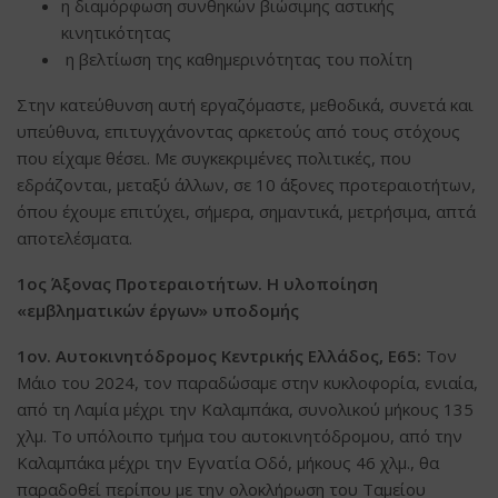
η διαμόρφωση συνθηκών βιώσιμης αστικής
κινητικότητας
η βελτίωση της καθημερινότητας του πολίτη
Στην κατεύθυνση αυτή εργαζόμαστε, μεθοδικά, συνετά και
υπεύθυνα, επιτυγχάνοντας αρκετούς από τους στόχους
που είχαμε θέσει. Με συγκεκριμένες πολιτικές, που
εδράζονται, μεταξύ άλλων, σε 10 άξονες προτεραιοτήτων,
όπου έχουμε επιτύχει, σήμερα, σημαντικά, μετρήσιμα, απτά
αποτελέσματα.
1ος Άξονας Προτεραιοτήτων. Η υλοποίηση
«εμβληματικών έργων» υποδομής
1ον. Αυτοκινητόδρομος Κεντρικής Ελλάδος, Ε65:
Τον
Μάιο του 2024, τον παραδώσαμε στην κυκλοφορία, ενιαία,
από τη Λαμία μέχρι την Καλαμπάκα, συνολικού μήκους 135
χλμ.
Το υπόλοιπο τμήμα του αυτοκινητόδρομου, από την
Καλαμπάκα μέχρι την Εγνατία Οδό, μήκους 46 χλμ., θα
παραδοθεί περίπου με την ολοκλήρωση του Ταμείου