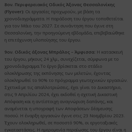
8ον. Περιφερειακός Οδικός Άξονας Θεσσαλονίκης
(Flyover):
Οι εργασίες προχωρούν, με βάση τα
χρονοδιαγράμματα. Η παράδοση του έργου τοποθετείται
για τον Μάιο του 2027. Σε συνάντηση που έγινε στη
Θεσσαλονίκη, την προηγούμενη εβδομάδα, επιβεβαιώθηκε
η επιτάχυνση υλοποίησης του έργου.
9ον. Οδικός άξονας Μπράλος – Άμφισσα:
Η κατασκευή
του έργου, μήκους 24 χλμ., συνεχίζεται, σύμφωνα με το
χρονοδιάγραμμα.Το έργο βρίσκεται στο στάδιο
ολοκλήρωσης της εκπόνησης των μελετών, έχοντας
ολοκληρωθεί το 90% το πρόγραμμα γεωτεχνικών εργασιών.
Σχετικά με τις απαλλοτριώσεις, έχει γίνει το Δικαστήριο,
στις 9 Απριλίου 2024, έχει εκδοθεί η σχετική Δικαστική
Απόφαση και η αντίστοιχη αναγνώριση δαπάνης, και
αναμένεται η υπογραφή των Αποφάσεων δέσμευσης
ποσού. Η έναρξη εργασιών έγινε στις 23 Νοεμβρίου 2023.
Έχουν ολοκληρωθεί, σε ποσοστό 90%, οι εργοταξιακές
εγκαταστάσεις. Η ημερομηνία περαίωσης του έργου είναι η