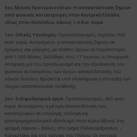
5ος Άξονας Προτεραιοτήτων. Η αποκατάσταση ζημιών
από φυσικές καταστροφές στην Κεντρική Ελλάδα,
ιδίως στην Θεσσαλία, ύψους 1,4 δισ. ευρώ
1ον. Οδικές Υποδομές:
Προϋπολογισμός, περίπου 900
εκατ. ευρώ. Αντικείμενο, η αποκατάσταση ζημιών σε
δρόμους και γέφυρες, με πλήθος έργων σε περισσότερες
από 1.000 θέσεις. Εκδόθηκε, στις 17 Ιουνίου, η Υπουργική
Απόφαση για τον προσδιορισμό και την εξειδίκευση του
φυσικού αντικειμένου των έργων αποκατάστασης του
οδικού δικτύου. Βρίσκεται υπό ολοκλήρωση η σύνταξη των
τευχών κατεπείγουσας ανάθεσης.
2ον. Σιδηροδρομικά έργα:
Προϋπολογισμός, 463 εκατ.
ευρώ. Αντικείμενο, η μόνιμη αποκατάσταση των
καταστροφών σε υποδομή, επιδομή και
ηλεκτρομηχανολογικό εξοπλισμό στον κύριο άξονα, στη
γραμμή Λάρισα – Βόλος, στο τμήμα Παλαιοφάρσαλος –
Καλαμπάκα, και στο τρενάκι του Πηλίου. Οι σχετικοί