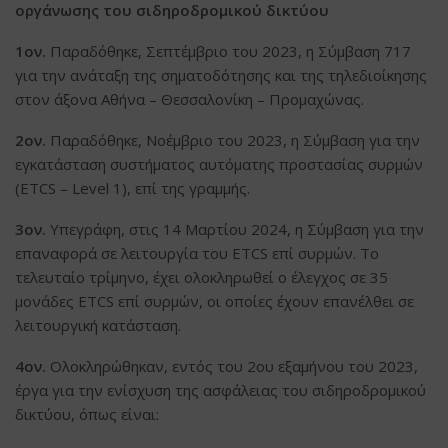
οργάνωσης του σιδηροδρομικού δικτύου
1ον.
Παραδόθηκε, Σεπτέμβριο του 2023, η Σύμβαση 717
για την ανάταξη της σηματοδότησης και της τηλεδιοίκησης
στον άξονα Αθήνα – Θεσσαλονίκη – Προμαχώνας.
2ον.
Παραδόθηκε, Νοέμβριο του 2023, η Σύμβαση για την
εγκατάσταση συστήματος αυτόματης προστασίας συρμών
(ETCS – Level 1), επί της γραμμής.
3ον.
Υπεγράφη, στις 14 Μαρτίου 2024, η Σύμβαση για την
επαναφορά σε λειτουργία του ETCS επί συρμών. Το
τελευταίο τρίμηνο, έχει ολοκληρωθεί ο έλεγχος σε 35
μονάδες ETCS επί συρμών, οι οποίες έχουν επανέλθει σε
λειτουργική κατάσταση.
4ον.
Ολοκληρώθηκαν, εντός του 2ου εξαμήνου του 2023,
έργα για την ενίσχυση της ασφάλειας του σιδηροδρομικού
δικτύου, όπως είναι: