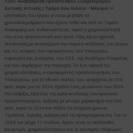
12ον. Αναβάθμιση Προαστιακού Σιδηροδρόμου
Δυτικής Αττικής / Τμήμα Άνω Λιόσια – Μέγαρα:
Η
υλοποίηση του έργου γίνεται με βάση τα
χρονοδιαγράμματα που έχουν τεθεί και από το Ταμείο
Ανάκαμψης και Ανθεκτικότητας, αφού η χρηματοδότησή
του είναι αποκλειστικά από αυτό. Χθες έγινε σχετική
συνάντηση με αντικείμενο την πορεία εκτέλεσης του έργου
και τις ανάγκες που προκύπτουν, στο Υπουργείο,
παρουσία της Διοίκησης του ΟΣΕ, της Αναδόχου Εταιρείας
και των Δημάρχων της περιοχής. Σε ό,τι αφορά τις
χρηματοδοτήσεις, ο εγκεκριμένος προϋπολογισμός του
Υπουργείου, για το εθνικό σκέλος του, ανέρχεται σε 334
εκατ. ευρώ για το 2024, σχεδόν ίσος με εκείνον του 2023.
Θα υπάρξει, εξαιτίας της καλή εκτέλεσης του κρατικού
προϋπολογισμού, αύξηση, με μόνιμο χαρακτήρα στα 550
εκατ. ευρώ το 2024 και πλέον τα επόμενα χρόνια.
Τεράστια, δηλαδή, αύξηση από τα προηγούμενα έτη. Για το
2024, και μέχρι 12 Ιουλίου, έχουν γίνει οι ακόλουθες
κατανομές χρηματοδοτήσεων και οι συναφείς πληρωμές: