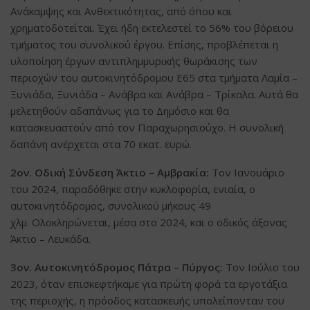
Ανάκαμψης και Ανθεκτικότητας, από όπου και
χρηματοδοτείται.
Έχει ήδη εκτελεστεί το 56% του βόρειου
τμήματος του συνολικού έργου.
Επίσης, προβλέπεται η
υλοποίηση έργων αντιπλημμυρικής θωράκισης των
περιοχών του αυτοκινητόδρομου Ε65 στα τμήματα Λαμία –
Ξυνιάδα, Ξυνιάδα – Ανάβρα και Ανάβρα – Τρίκαλα.
Αυτά θα
μελετηθούν αδαπάνως για το Δημόσιο και θα
κατασκευαστούν από τον Παραχωρησιούχο.
Η συνολική
δαπάνη ανέρχεται στα 70 εκατ. ευρώ.
2ον. Οδική Σύνδεση Άκτιο – Αμβρακία:
Τον Ιανουάριο
του 2024, παραδόθηκε στην κυκλοφορία, ενιαία, ο
αυτοκινητόδρομος, συνολικού μήκους 49
χλμ.
Ολοκληρώνεται, μέσα στο 2024, και ο οδικός άξονας
Άκτιο – Λευκάδα.
3ον. Αυτοκινητόδρομος Πάτρα – Πύργος:
Τον Ιούλιο του
2023, όταν επισκεφτήκαμε για πρώτη φορά τα εργοτάξια
της περιοχής, η πρόοδος κατασκευής υπολείπονταν του