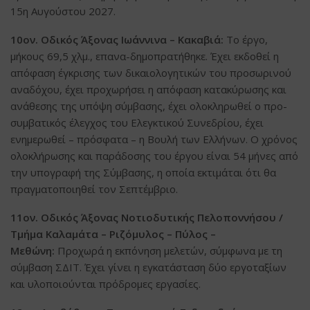
15η Αυγούστου 2027.
10ον. Οδικός Άξονας Ιωάννινα – Κακαβιά:
Το έργο,
μήκους 69,5 χλμ., επανα-δημοπρατήθηκε. Έχει εκδοθεί η
απόφαση έγκρισης των δικαιολογητικών του προσωρινού
αναδόχου, έχει προχωρήσει η απόφαση κατακύρωσης και
ανάθεσης της υπόψη σύμβασης, έχει ολοκληρωθεί ο προ-
συμβατικός έλεγχος του Ελεγκτικού Συνεδρίου, έχει
ενημερωθεί – πρόσφατα – η Βουλή των Ελλήνων. Ο χρόνος
ολοκλήρωσης και παράδοσης του έργου είναι 54 μήνες από
την υπογραφή της Σύμβασης, η οποία εκτιμάται ότι θα
πραγματοποιηθεί τον Σεπτέμβριο.
11ον. Οδικός Άξονας Νοτιοδυτικής Πελοποννήσου /
Τμήμα Καλαμάτα – Ριζόμυλος – Πύλος –
Μεθώνη:
Προχωρά η εκπόνηση μελετών, σύμφωνα με τη
σύμβαση ΣΔΙΤ. Έχει γίνει η εγκατάσταση δύο εργοταξίων
και υλοποιούνται πρόδρομες εργασίες.