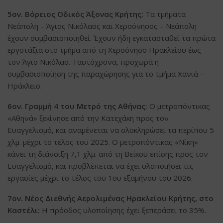
5ον. Βόρειος Οδικός Άξονας Κρήτης:
Τα τμήματα
Νεάπολη – Άγιος Νικόλαος και Χερσόνησος – Νεάπολη
έχουν συμβασιοποιηθεί. Έχουν ήδη εγκατασταθεί τα πρώτα
εργοτάξια στο τμήμα από τη Χερσόνησο Ηρακλείου έως
τον Άγιο Νικόλαο. Ταυτόχρονα, προχωρά η
συμβασιοποίηση της παραχώρησης για το τμήμα Χανιά –
Ηράκλειο.
6ον. Γραμμή 4 του Μετρό της Αθήνας:
Ο μετροπόντικας
«Αθηνά» ξεκίνησε από την Κατεχάκη προς τον
Ευαγγελισμό, και αναμένεται να ολοκληρώσει τα περίπου 5
χλμ. μέχρι το τέλος του 2025. Ο μετροπόντικας «Νίκη»
κάνει τη διάνοιξη 7,1 χλμ. από τη Βεΐκου επίσης προς τον
Ευαγγελισμό, και προβλέπεται να έχει υλοποιήσει τις
εργασίες μέχρι το τέλος του 1ου εξαμήνου του 2026.
7ον. Νέος Διεθνής Αερολιμένας Ηρακλείου Κρήτης, στο
Καστέλι:
Η πρόοδος υλοποίησης έχει ξεπεράσει το 35%.