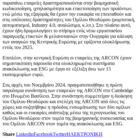
παραπάνω εταιρείες δραστηριοποιούνται στην βιομηχανική
κωδικοποίηση, ιχνηλασιμότητα και ετικετοποίηση των προϊόντων,
ενώ μέσω της εξαγοράς θα έχουν την ευκαιρία να επεκταθούν και
στις υπόλοιπες δραστηριότητες του Ομίλου Θεοδώρου (ρομποτική,
αυτοματισμοί, Industry 4.0, αναλώσιμα, κ.λπ.). Στο πλαίσιο αυτό,
έχουν ήδη δρομολογήσει το στήσιμο ενός νέου εργοστασίου
παραγωγής ετικετών & μελανοταινιών στην Ουγγαρία για κάλυψη
των αναγκών της Κεντρικής Ευρώπης με ορίζοντα ολοκλήρωσης
εντός του 2025.
Επιπλέον, στην κεντρική Ευρώπη οι εταιρείες της ARCON έχουν
σημαντικότατη παρουσία στα ολοκληρωμένα συστήματα
ανακύκλωσης και ESG με έργα σε εξέλιξη άνω των 15
εκατομμυρίων ευρώ.
Στις αρχές του Νοεμβρίου 2024, πραγματοποιήθηκε η πρώτη
παγκόσμια συνάντηση των εταιρειών της ARCON στο Cambridge
στο Ηνωμένο Βασίλειο. Στην συνάντηση συμμετείχαν η διοίκηση
του Ομίλου Θεοδώρου και στελέχη της ARCON από όλες τις
χώρες και συζητήθηκε η πρόοδος ενσωμάτωσης των δύο ομίλων
καθώς και οι ευκαιρίες ανάπτυξης μέσω της τεχνογνωσίας του
Ομίλου Θεοδώρου στον τομέα της βιομηχανικής συσκευασίας και
του Ομίλου ARCON στον τομέα της ανακύκλωσης και ESG.
Share
Linkedin
Facebook
Twitter
ΗΛΕΚΤΡΟΝΙΚΗ