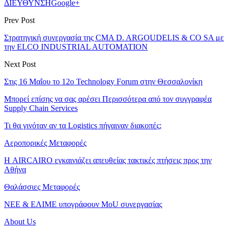
ΔΙΕΥΘΥΝΣΗ
Google+
Prev Post
Στρατηγική συνεργασία της CMA D. ARGOUDELIS & CO SA με
την ELCO INDUSTRIAL AUTOMATION
Next Post
Στις 16 Μαΐου το 12ο Technology Forum στην Θεσσαλονίκη
Μπορεί επίσης να σας αρέσει
Περισσότερα από τον συγγραφέα
Supply Chain Services
Τι θα γινόταν αν τα Logistics πήγαιναν διακοπές;
Αεροπορικές Μεταφορές
Η AIRCAIRO εγκαινιάζει απευθείας τακτικές πτήσεις προς την
Αθήνα
Θαλάσσιες Μεταφορές
ΝΕΕ & ΕΛΙΜΕ υπογράφουν MoU συνεργασίας
About Us