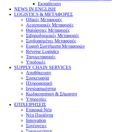
Εκπαίδευση
NEWS IN ENGLISH
LOGISTICS & ΜΕΤΑΦΟΡΕΣ
Οδικές Μεταφορές
Αεροπορικές Μεταφορές
Θαλάσσιες Μεταφορές
Σιδηροδρομικές Μεταφορές
Συνδυασμένες Μεταφορές
Ευφυή Συστήματα Μεταφορών
Reverse Logistics
Ταχυμεταφορές
Υποδομές
SUPPLY CHAIN SERVICES
Αποθήκευση
Συσκευασία
Πληροφορική
Ιχνηλασιμότητα
Κωδικοποίηση & Σήμανση
Υπηρεσίες
ΕΠΙΧΕΙΡΗΣΕΙΣ
Εταιρικά Νέα
Νέα Προϊόντα
Innovation
Συνέργειες
Συγχωνεύσεις