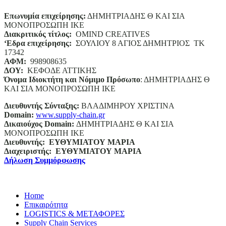
Επωνυμία επιχείρησης:
ΔΗΜΗΤΡΙΑΔΗΣ Θ ΚΑΙ ΣΙΑ
ΜΟΝΟΠΡΟΣΩΠΗ ΙΚΕ
Διακριτικός τίτλος:
ΟΜΙΝD CREATIVES
‘
E
δρα επιχείρησης:
ΣΟΥΛΙΟΥ 8 ΑΓΙΟΣ ΔΗΜΗΤΡΙΟΣ ΤΚ
17342
ΑΦΜ:
998908635
ΔΟΥ:
ΚΕΦΟΔΕ ΑΤΤΙΚΗΣ
Όνομα Ιδιοκτήτη και Νόμιμο Πρόσωπο
: ΔΗΜΗΤΡΙΑΔΗΣ Θ
ΚΑΙ ΣΙΑ ΜΟΝΟΠΡΟΣΩΠΗ ΙΚΕ
Διευθυντής Σύνταξης:
ΒΛΑΔΙΜΗΡΟΥ ΧΡΙΣΤΙΝΑ
Domain
:
www.supply-chain.gr
Δικαιούχος
Domain
:
ΔΗΜΗΤΡΙΑΔΗΣ Θ ΚΑΙ ΣΙΑ
ΜΟΝΟΠΡΟΣΩΠΗ ΙΚΕ
Διευθυντής:
ΕΥΘΥΜΙΑΤΟΥ ΜΑΡΙΑ
Διαχειριστής:
ΕΥΘΥΜΙΑΤΟΥ ΜΑΡΙΑ
Δήλωση Συμμόρφωσης
Home
Επικαιρότητα
LOGISTICS & ΜΕΤΑΦΟΡΕΣ
Supply Chain Services