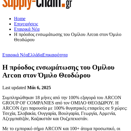
Home
Επιχειρήσεις
Εταιρικά Νέα
Η πρόοδος ενσωμάτωσης του Ομίλου Arcon στον Όμιλο
Θεοδώρου
Εταιρικά Νέα
Ελλάδα
Επικαιρότητα
Η πρόοδος ενσωμάτωσης του Ομίλου
Arcon στον Όμιλο Θεοδώρου
Last updated
Μάι 6, 2025
Συμπληρώθηκαν 18 μήνες από την 100% εξαγορά του ARCON
GROUP OF COMPANIES από τον ΟΜΙΛΟ ΘΕΟΔΩΡΟΥ. Η
ARCON έχει παρουσία με 100% θυγατρικές εταιρείες σε 9 χώρες:
Τσεχία, Σλοβακία, Ουγγαρία, Βουλγαρία, Γεωργία, Αρμενία,
Αζερμπαϊτζάν, Καζακστάν και Ουζμπεκιστάν.
Με το εμπορικό σήμα ARCON και 100+ άτομα προσωπικό, οι