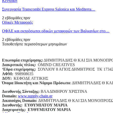
Κεντρική
Συνεργασία Transcombi Express Salonica και Mediterra…
2 εβδομάδες πριν
Οδικές Μεταφορές
ΟΦΑΕ και εκπρόσωποι οδικών μεταφορών των Βαλκανίων στο…
2 εβδομάδες πριν
Τοποθετήστε περισσότερων μηνυμάτων
Επωνυμία επιχείρησης:
ΔΗΜΗΤΡΙΑΔΗΣ Θ ΚΑΙ ΣΙΑ ΜΟΝΟΠΡ
Διακριτικός τίτλος:
ΟΜΙΝD CREATIVES
‘
E
δρα επιχείρησης:
ΣΟΥΛΙΟΥ 8 ΑΓΙΟΣ ΔΗΜΗΤΡΙΟΣ ΤΚ 1734
ΑΦΜ:
998908635
ΔΟΥ:
ΚΕΦΟΔΕ ΑΤΤΙΚΗΣ
Όνομα Ιδιοκτήτη και Νόμιμο Πρόσωπο
: ΔΗΜΗΤΡΙΑΔΗΣ Θ ΚΑ
Διευθυντής Σύνταξης:
ΒΛΑΔΙΜΗΡΟΥ ΧΡΙΣΤΙΝΑ
Domain
:
www.supply-chain.gr
Δικαιούχος
Domain
:
ΔΗΜΗΤΡΙΑΔΗΣ Θ ΚΑΙ ΣΙΑ ΜΟΝΟΠΡΟΣ
Διευθυντής:
ΕΥΘΥΜΙΑΤΟΥ ΜΑΡΙΑ
Διαχειριστής:
ΕΥΘΥΜΙΑΤΟΥ ΜΑΡΙΑ