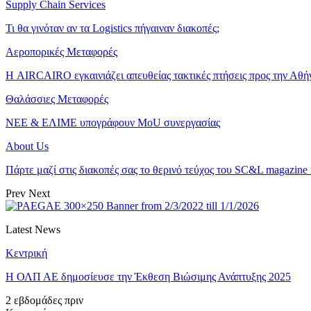
Supply Chain Services
Τι θα γινόταν αν τα Logistics πήγαιναν διακοπές;
Αεροπορικές Μεταφορές
Η AIRCAIRO εγκαινιάζει απευθείας τακτικές πτήσεις προς την Αθή
Θαλάσσιες Μεταφορές
ΝΕΕ & ΕΛΙΜΕ υπογράφουν MoU συνεργασίας
About Us
Πάρτε μαζί στις διακοπές σας το θερινό τεύχος του SC&L magazine
Prev
Next
Latest News
Κεντρική
Η ΟΛΠ ΑΕ δημοσίευσε την Έκθεση Βιώσιμης Ανάπτυξης 2025
2 εβδομάδες πριν