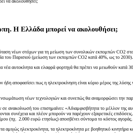
εί να ακολουθήσει;
πη. Η Ελλάδα μπορεί να ακολουθήσει;
αση νέων στόχων για τη μείωση των συνολικών εκπομπών CO2 στα νέ
ία του Παρισιού (μείωση των εκπομπών CO2 κατά 40%, ως το 2030).
α νέα αυτοκίνητα και ελαφρά φορτηγά θα πρέπει να μειωθούν κατά 30
υν ήδη αποφασίσει πως η ηλεκτροκίνηση είναι κύριο μέρος της λύσης
ενσωμάτωση νέων τεχνολογιών και συνεπώς θα αναμορφώσει την παραγ
ανακοίνωσή του επισημαίνει: «Αδιαμφισβήτητα το μέλλον της αυτοκι
νται συνέχεια και πλέον μπορούν να παρέχουν εξαιρετικές επιδόσεις
ίμου (πχ. 2.000 ευρώ ετησίως) αποσβένει σύντομα το κόστος αγοράς.
α αμιγώς ηλεκτροκίνητα, τα ηλεκτροκίνητα με βοηθητικό κινητήρα καθ