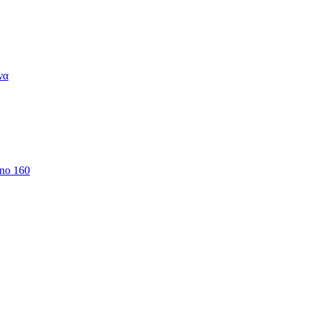
να
 no 160