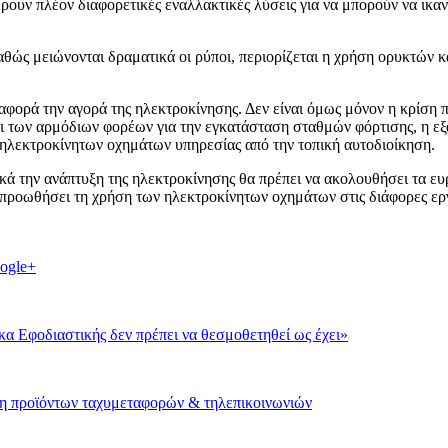
ουν πλέον διαφορετικές εναλλακτικές λύσεις για να μπορούν να ικανοπ
αθώς μειώνονται δραματικά οι ρύποι, περιορίζεται η χρήση ορυκτών 
ορά την αγορά της ηλεκτροκίνησης. Δεν είναι όμως μόνον η κρίση πο
ι των αρμόδιων φορέων για την εγκατάσταση σταθμών φόρτισης, η εξ
ηλεκτροκίνητων οχημάτων υπηρεσίας από την τοπική αυτοδιοίκηση.
κά την ανάπτυξη της ηλεκτροκίνησης θα πρέπει να ακολουθήσει τα ε
 προωθήσει τη χρήση των ηλεκτροκίνητων οχημάτων στις διάφορες ερ
ogle+
α Εφοδιαστικής δεν πρέπει να θεσμοθετηθεί ως έχει»
ση προϊόντων ταχυμεταφορών & τηλεπικοινωνιών