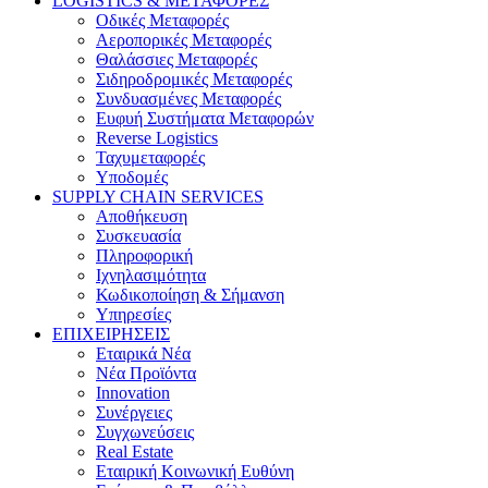
LOGISTICS & ΜΕΤΑΦΟΡΕΣ
Οδικές Μεταφορές
Αεροπορικές Μεταφορές
Θαλάσσιες Μεταφορές
Σιδηροδρομικές Μεταφορές
Συνδυασμένες Μεταφορές
Ευφυή Συστήματα Μεταφορών
Reverse Logistics
Ταχυμεταφορές
Υποδομές
SUPPLY CHAIN SERVICES
Αποθήκευση
Συσκευασία
Πληροφορική
Ιχνηλασιμότητα
Κωδικοποίηση & Σήμανση
Υπηρεσίες
ΕΠΙΧΕΙΡΗΣΕΙΣ
Εταιρικά Νέα
Νέα Προϊόντα
Innovation
Συνέργειες
Συγχωνεύσεις
Real Estate
Εταιρική Κοινωνική Ευθύνη