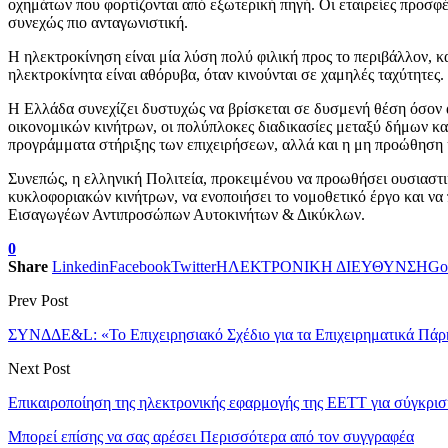
οχημάτων που φορτίζονται από εξωτερική πηγή. Οι εταιρείες προσφέρ
συνεχώς πιο ανταγωνιστική.
Η ηλεκτροκίνηση είναι μία λύση πολύ φιλική προς το περιβάλλον, κ
ηλεκτροκίνητα είναι αθόρυβα, όταν κινούνται σε χαμηλές ταχύτητες.
Η Ελλάδα συνεχίζει δυστυχώς να βρίσκεται σε δυσμενή θέση όσον αφ
οικονομικών κινήτρων, οι πολύπλοκες διαδικασίες μεταξύ δήμων κα
προγράμματα στήριξης των επιχειρήσεων, αλλά και η μη προώθηση 
Συνεπώς, η ελληνική Πολιτεία, προκειμένου να προωθήσει ουσιαστι
κυκλοφοριακών κινήτρων, να ενοποιήσει το νομοθετικό έργο και να
Εισαγωγέων Αντιπροσώπων Αυτοκινήτων & Δικύκλων.
0
Share
Linkedin
Facebook
Twitter
ΗΛΕΚΤΡΟΝΙΚΗ ΔΙΕΥΘΥΝΣΗ
Go
Prev Post
ΣΥΝΔΔΕ&L: «Το Επιχειρησιακό Σχέδιο για τα Επιχειρηματικά Πάρκ
Next Post
Επικαιροποίηση της ηλεκτρονικής εφαρμογής της ΕΕΤΤ για σύγκρι
Μπορεί επίσης να σας αρέσει
Περισσότερα από τον συγγραφέα