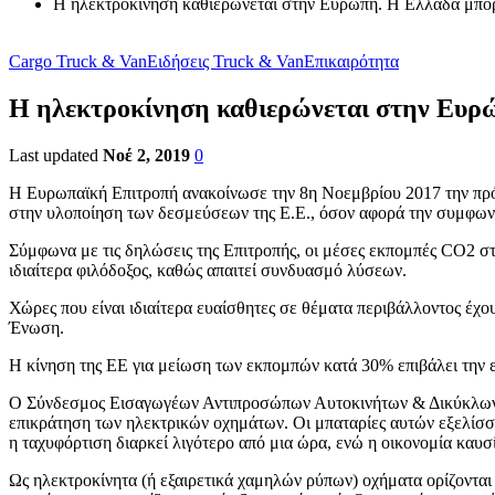
Η ηλεκτροκίνηση καθιερώνεται στην Ευρώπη. Η Ελλάδα μπορ
Cargo Truck & Van
Ειδήσεις Truck & Van
Επικαιρότητα
Η ηλεκτροκίνηση καθιερώνεται στην Ευρώ
Last updated
Νοέ 2, 2019
0
Η Ευρωπαϊκή Επιτροπή ανακοίνωσε την 8η Νοεμβρίου 2017 την πρότ
στην υλοποίηση των δεσμεύσεων της Ε.Ε., όσον αφορά την συμφων
Σύμφωνα με τις δηλώσεις της Επιτροπής, οι μέσες εκπομπές CO2 στ
ιδιαίτερα φιλόδοξος, καθώς απαιτεί συνδυασμό λύσεων.
Χώρες που είναι ιδιαίτερα ευαίσθητες σε θέματα περιβάλλοντος έχο
Ένωση.
Η κίνηση της ΕΕ για μείωση των εκπομπών κατά 30% επιβάλει την 
Ο Σύνδεσμος Εισαγωγέων Αντιπροσώπων Αυτοκινήτων & Δικύκλων σε 
επικράτηση των ηλεκτρικών οχημάτων. Οι μπαταρίες αυτών εξελίσσο
η ταχυφόρτιση διαρκεί λιγότερο από μια ώρα, ενώ η οικονομία καυσ
Ως ηλεκτροκίνητα (ή εξαιρετικά χαμηλών ρύπων) οχήματα ορίζονται τ