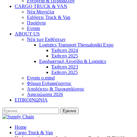
Ενέργεια & Περιβάλλον
CARGO TRUCK & VAN
Νέα Μοντέλα
Ειδήσεις Truck & Van
Προϊόντα
Events
ABOUT US
Νέα των Εκθέσεων
Logistics Transport Thessaloniki Expo
Έκθεση 2024
Έκθεση 2025
Εφοδιαστική Αλυσίδα & Logistics
Έκθεση 2023
Εκθεση 2025
Events o.mind
Φόρμα Ενδιαφέροντος
Αποδέκτες & Τιμοκατάλογος
Αφιερώματα 2026
ΕΠΙΚΟΙΝΩΝΙΑ
Home
Cargo Truck & Van