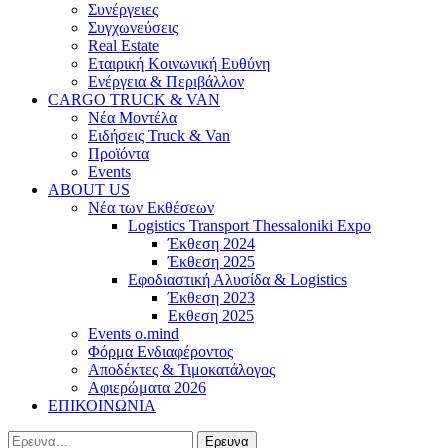
Συνέργειες
Συγχωνεύσεις
Real Estate
Εταιρική Κοινωνική Ευθύνη
Ενέργεια & Περιβάλλον
CARGO TRUCK & VAN
Νέα Μοντέλα
Ειδήσεις Truck & Van
Προϊόντα
Events
ABOUT US
Νέα των Εκθέσεων
Logistics Transport Thessaloniki Expo
Έκθεση 2024
Έκθεση 2025
Εφοδιαστική Αλυσίδα & Logistics
Έκθεση 2023
Εκθεση 2025
Events o.mind
Φόρμα Ενδιαφέροντος
Αποδέκτες & Τιμοκατάλογος
Αφιερώματα 2026
ΕΠΙΚΟΙΝΩΝΙΑ