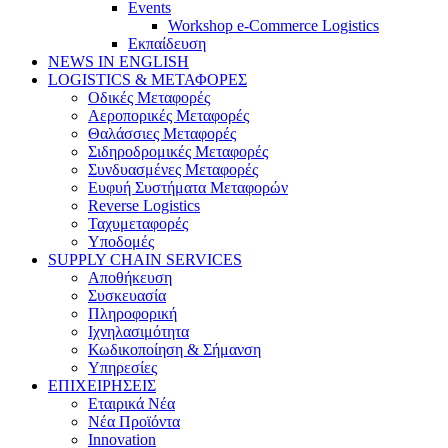
Events
Workshop e-Commerce Logistics
Εκπαίδευση
NEWS IN ENGLISH
LOGISTICS & ΜΕΤΑΦΟΡΕΣ
Οδικές Μεταφορές
Αεροπορικές Μεταφορές
Θαλάσσιες Μεταφορές
Σιδηροδρομικές Μεταφορές
Συνδυασμένες Μεταφορές
Ευφυή Συστήματα Μεταφορών
Reverse Logistics
Ταχυμεταφορές
Υποδομές
SUPPLY CHAIN SERVICES
Αποθήκευση
Συσκευασία
Πληροφορική
Ιχνηλασιμότητα
Κωδικοποίηση & Σήμανση
Υπηρεσίες
ΕΠΙΧΕΙΡΗΣΕΙΣ
Εταιρικά Νέα
Νέα Προϊόντα
Innovation