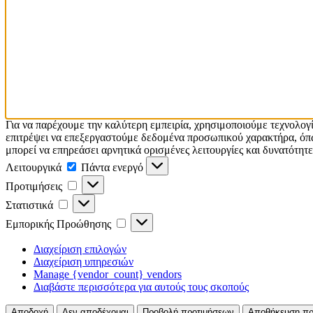
Για να παρέχουμε την καλύτερη εμπειρία, χρησιμοποιούμε τεχνολογ
επιτρέψει να επεξεργαστούμε δεδομένα προσωπικού χαρακτήρα, όπω
μπορεί να επηρεάσει αρνητικά ορισμένες λειτουργίες και δυνατότητε
Λειτουργικά
Λειτουργικά
Πάντα ενεργό
Προτιμήσεις
Προτιμήσεις
Στατιστικά
Στατιστικά
Εμπορικής
Εμπορικής Προώθησης
Προώθησης
Διαχείριση επιλογών
Διαχείριση υπηρεσιών
Manage {vendor_count} vendors
Διαβάστε περισσότερα για αυτούς τους σκοπούς
Αποδοχή
Δεν αποδέχομαι
Προβολή προτιμήσεων
Αποθήκευση πρ