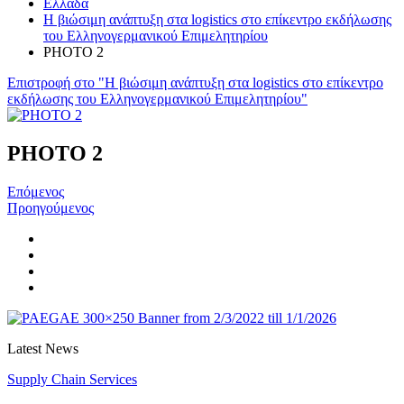
Ελλάδα
Η βιώσιμη ανάπτυξη στα logistics στο επίκεντρο εκδήλωσης
του Ελληνογερμανικού Επιμελητηρίου
PHOTO 2
Επιστροφή στο "Η βιώσιμη ανάπτυξη στα logistics στο επίκεντρο
εκδήλωσης του Ελληνογερμανικού Επιμελητηρίου"
PHOTO 2
Επόμενος
Προηγούμενος
Latest News
Supply Chain Services