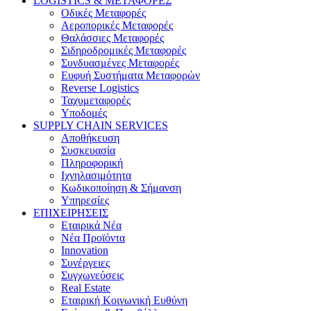
LOGISTICS & ΜΕΤΑΦΟΡΕΣ
Οδικές Μεταφορές
Αεροπορικές Μεταφορές
Θαλάσσιες Μεταφορές
Σιδηροδρομικές Μεταφορές
Συνδυασμένες Μεταφορές
Ευφυή Συστήματα Μεταφορών
Reverse Logistics
Ταχυμεταφορές
Υποδομές
SUPPLY CHAIN SERVICES
Αποθήκευση
Συσκευασία
Πληροφορική
Ιχνηλασιμότητα
Κωδικοποίηση & Σήμανση
Υπηρεσίες
ΕΠΙΧΕΙΡΗΣΕΙΣ
Εταιρικά Νέα
Νέα Προϊόντα
Innovation
Συνέργειες
Συγχωνεύσεις
Real Estate
Εταιρική Κοινωνική Ευθύνη