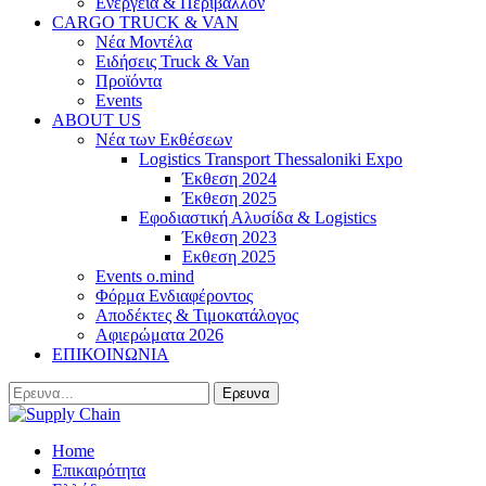
Ενέργεια & Περιβάλλον
CARGO TRUCK & VAN
Νέα Μοντέλα
Ειδήσεις Truck & Van
Προϊόντα
Events
ABOUT US
Νέα των Εκθέσεων
Logistics Transport Thessaloniki Expo
Έκθεση 2024
Έκθεση 2025
Εφοδιαστική Αλυσίδα & Logistics
Έκθεση 2023
Εκθεση 2025
Events o.mind
Φόρμα Ενδιαφέροντος
Αποδέκτες & Τιμοκατάλογος
Αφιερώματα 2026
ΕΠΙΚΟΙΝΩΝΙΑ
Home
Επικαιρότητα