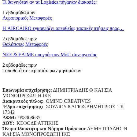
Τι θα γινόταν αν τα Logistics πήγαιναν διακοπές;
1 εβδομάδα πριν
Αεροπορικές Μεταφορές
Η AIRCAIRO εγκαινιάζει απευθείας τακτικές πτήσεις προς…
2 εβδομάδες πριν
Θαλάσσιες Μεταφορές
ΝΕΕ & ΕΛΙΜΕ υπογράφουν MoU συνεργασίας
2 εβδομάδες πριν
Τοποθετήστε περισσότερων μηνυμάτων
Επωνυμία επιχείρησης:
ΔΗΜΗΤΡΙΑΔΗΣ Θ ΚΑΙ ΣΙΑ
ΜΟΝΟΠΡΟΣΩΠΗ ΙΚΕ
Διακριτικός τίτλος:
ΟΜΙΝD CREATIVES
‘
E
δρα επιχείρησης:
ΣΟΥΛΙΟΥ 8 ΑΓΙΟΣ ΔΗΜΗΤΡΙΟΣ ΤΚ
17342
ΑΦΜ:
998908635
ΔΟΥ:
ΚΕΦΟΔΕ ΑΤΤΙΚΗΣ
Όνομα Ιδιοκτήτη και Νόμιμο Πρόσωπο
: ΔΗΜΗΤΡΙΑΔΗΣ Θ
ΚΑΙ ΣΙΑ ΜΟΝΟΠΡΟΣΩΠΗ ΙΚΕ