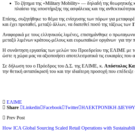
Το ζήτημα της «Military Mobility» — δηλαδή της θεωρητικής
πλαίσιο της υποστήριξης της ασφάλειας και της ανθεκτικότητ
Επίσης, συζητήθηκε το θέμα της ενίσχυσης των πόρων για μεταφορές
και έχει προταθεί, μεταξύ άλλων, να διατεθεί ποσό της τάξεως των
1
Αναφορικά με τους ελληνικούς λιμένες, επισημάνθηκε ο πρωταγωνισ
μεταξύ λιμένων κράτους-μέλους και ευρωπαϊκών οργάνων για την π
Η συνάντηση εργασίας των μελών του Προεδρείου της ΕΛΙΜΕ με το
ώστε η χώρα μας να αξιοποιήσει αποτελεσματικά τις ευκαιρίες που αν
Σε δήλωση του ο Πρόεδρος του Δ.Σ. της ΕΛΙΜΕ, κ.
Απόστολος Κα
την θετική ανταπόκρισή του και την ιδιαίτερη προσοχή που επέδειξε
ΕΛΙΜΕ
Share
Linkedin
Facebook
Twitter
ΗΛΕΚΤΡΟΝΙΚΗ ΔΙΕΥΘ
Prev Post
How ICA Global Sourcing Scaled Retail Operations with Sustainabili