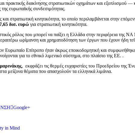
 και πρακτικής διακίνησης στρατιωτικών οχημάτων και εξοπλισμού —
ας της ευρωπαϊκής συνδεσιμότητας.
 και στρατιωτική κινητικότητα, το οποίο περιλαμβάνεται στην επόμεν
7,65 δισ. ευρώ
για στρατιωτική κινητικότητα.
τικός ρόλος που μπορεί να παίξει η Ελλάδα στην περιφέρεια της ΝΑ
εραιτέρω ωρίμανση και χρηματοδότηση των έργων που έχουν ήδη τεθ
ν Ευρωπαίο Επίτροπο ήταν άκρως εποικοδομητική και συμφωνήθηκε α
οίγονται για το εθνικό λιμενικό σύστημα, στο πλαίσιο της ΕΕ. .
μαρινάκης
, εκφράζει τις θερμές ευχαριστίες του Προεδρείου της Έ
 στα μείζονα θέματα που απασχολούν τα ελληνικά λιμάνια.
ΥΝΣΗ
Google+
ty in Mind