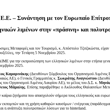
Ε.Ε. – Συνάντηση με τον Ευρωπαίο Επίτροπ
ηνικών λιμένων στην «πράσινη» και πολυτ
ιώσιμες Μεταφορές και τον Τουρισμό, κ. Απόστολο Τζιτζικώστα, είχ
ρυξέλλες, την Τετάρτη 5 Νοεμβρίου 2025.
ΛΙΜΕ για την εκπροσώπηση των ελληνικών λιμένων στην ετήσια γεν
οεμβρίου 2025.
λος Καμαρινάκης
(Διευθύνων Σύμβουλος του Οργανισμού Λιμένος Ε
αιώς ΑΕ), ο Γενικός Γραμματέας κ.
Σωκράτης Αναγνώστου
(Διευθύ
 του Οργανισμού Λιμένος Λαυρίου ΑΕ), το μέλος του Δ.Σ. κ.
Μηνάς
λειος Μάμαλης
. Επίσης παραβρέθηκε ο Ακόλουθος Θαλασσίων Μετ
 καίρια ζητήματα που απασχολούν σήμερα τους ελληνικούς και ευρωπ
 εκπομπών και τη χρήση καθαρών καυσίμων / ενέργειας (παράδειγμα:
αι η ανάπτυξη πολυτροπικών λύσεων για το hinterland.