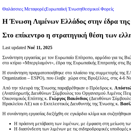
Θαλάσσιες Μεταφορές
Ευρωπαϊκή Ένωση
Θεσμικοί Φορείς
Η Ένωση Λιμένων Ελλάδος στην έδρα της 
Στο επίκεντρο η στρατηγική θέση των ελλ
Last updated
Νοέ 11, 2025
Συνάντηση εργασίας με τον Ευρωπαίο Επίτροπο, αρμόδιο για τις Β
στο κτίριο «Μπεργλαμόντ», έδρα της Ευρωπαϊκής Επιτροπής στις Β
Η συνάντηση πραγματοποιήθηκε στο πλαίσιο της συμμετοχής της Ε
Organization – ESPO), που έλαβε χώρα στις Βρυξέλλες, στις 4-6 Ν
Από την πλευρά της Ένωσης παραβρέθηκαν ο Πρόεδρος κ.
Απόστο
(Αναπληρωτής Διευθύνων Σύμβουλος του Οργανισμού Λιμένος Πειρ
Οικονομικός Επόπτης κ.
Γιώργος Βακόνδιος
(Διευθύνων Σύμβουλος
Ηρακλείου ΑΕ) και ο Εκτελεστικός Διευθυντής της Ένωσης κ.
Βασί
Η συνάντηση εργασίας διεξήχθη σε εγκάρδιο κλίμα και συζητήθηκαν
Η πράσινη μετάβαση των λιμένων, με έμφαση στη μείωση των
Η διασύνδεση των λιμένων με τις σιδηροδρομικές υποδομές κ