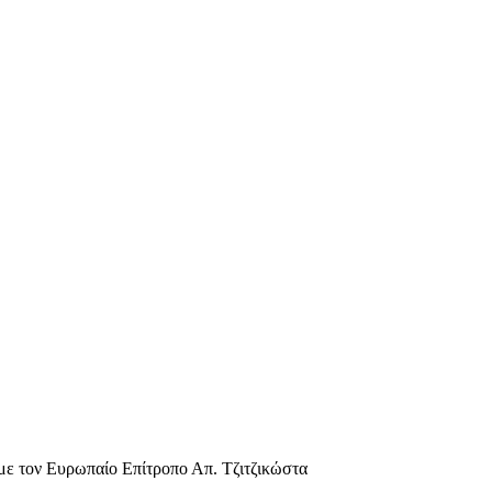
με τον Ευρωπαίο Επίτροπο Απ. Τζιτζικώστα