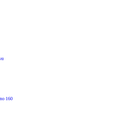
να
 no 160