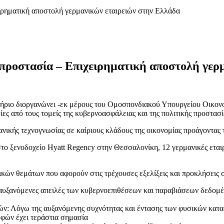
ιρηματική αποστολή γερμανικών εταιρειών στην Ελλάδα
 προστασία – Επιχειρηματική αποστολή γερ
ητήριο διοργανώνει -εκ μέρους του Ομοσπονδιακού Υπουργείου Οικο
ίες από τους τομείς της κυβερνοασφάλειας και της πολιτικής προστα
νικής τεχνογνωσίας σε καίριους κλάδους της οικονομίας προάγοντας τα
 στο ξενοδοχείο Hyatt Regency στην Θεσσαλονίκη, 12 γερμανικές εται
ικών θεμάτων που αφορούν στις τρέχουσες εξελίξεις και προκλήσεις σ
ς αυξανόμενες απειλές των κυβερνοεπιθέσεων και παραβιάσεων δεδο
ν: Λόγω της αυξανόμενης συχνότητας και έντασης των φυσικών κατα
φών έχει τεράστια σημασία