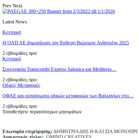
Prev
Next
Latest News
Κεντρική
Η ΟΛΠ ΑΕ δημοσίευσε την Έκθεση Βιώσιμης Ανάπτυξης 2025
2 εβδομάδες πριν
Κεντρική
Συνεργασία Transcombi Express Salonica και Mediterra…
2 εβδομάδες πριν
Οδικές Μεταφορές
ΟΦΑΕ και εκπρόσωποι οδικών μεταφορών των Βαλκανίων στο…
2 εβδομάδες πριν
Τοποθετήστε περισσότερων μηνυμάτων
Επωνυμία επιχείρησης:
ΔΗΜΗΤΡΙΑΔΗΣ Θ ΚΑΙ ΣΙΑ ΜΟΝΟΠΡ
Διακριτικός τίτλος:
ΟΜΙΝD CREATIVES