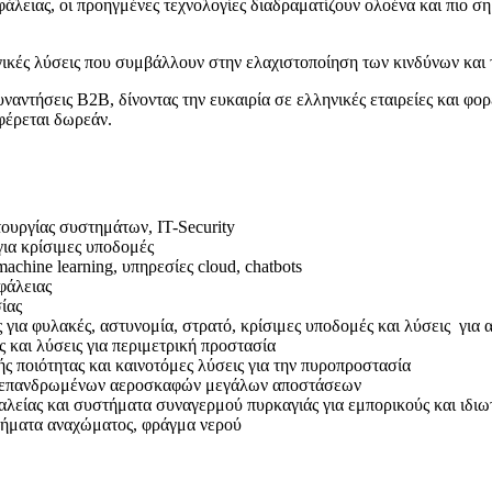
φάλειας, οι προηγμένες τεχνολογίες διαδραματίζουν ολοένα και πιο σ
γικές λύσεις που συμβάλλουν στην ελαχιστοποίηση των κινδύνων και 
ναντήσεις B2B, δίνοντας την ευκαιρία σε ελληνικές εταιρείες και φορ
φέρεται δωρεάν.
υργίας συστημάτων, IT-Security
α κρίσιμες υποδομές
achine learning, υπηρεσίες cloud, chatbots
φάλειας
ίας
για φυλακές, αστυνομία, στρατό, κρίσιμες υποδομές και λύσεις γι
αι λύσεις για περιμετρική προστασία
ποιότητας και καινοτόμες λύσεις για την πυροπροστασία
μη επανδρωμένων αεροσκαφών μεγάλων αποστάσεων
αλείας και συστήματα συναγερμού πυρκαγιάς για εμπορικούς και ιδιω
τήματα αναχώματος, φράγμα νερού