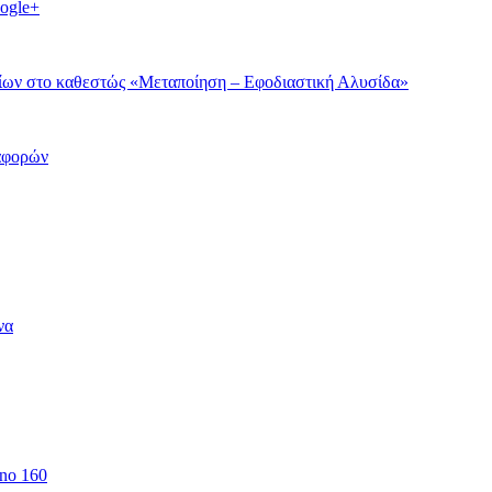
ogle+
εδίων στο καθεστώς «Μεταποίηση – Εφοδιαστική Αλυσίδα»
αφορών
να
 no 160