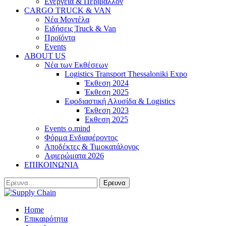
Ενέργεια & Περιβάλλον
CARGO TRUCK & VAN
Νέα Μοντέλα
Ειδήσεις Truck & Van
Προϊόντα
Events
ABOUT US
Νέα των Εκθέσεων
Logistics Transport Thessaloniki Expo
Έκθεση 2024
Έκθεση 2025
Εφοδιαστική Αλυσίδα & Logistics
Έκθεση 2023
Εκθεση 2025
Events o.mind
Φόρμα Ενδιαφέροντος
Αποδέκτες & Τιμοκατάλογος
Αφιερώματα 2026
ΕΠΙΚΟΙΝΩΝΙΑ
Home
Επικαιρότητα