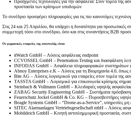
Προηγμένες τεχνολογίες για την ασφάλεια: Στον τομέα της ασ
προστασία των κρίσιμων υποδομών
Το συνέδριο προσφέρει πληροφορίες για τις πιο καινοτόμες τεχνολο
Στις 24 και 25 Απριλίου, θα υπάρχει η δυνατότητα για προσωπικές συ
συμμετοχή τόσο στο συνέδριο, όσο και στις συναντήσεις B2B προσ
Οι γερμανικές εταιρείες της αποστολής είναι:
itWatch GmbH – Λύσεις ασφάλειας endpoint
CCVOSSEL GmbH – Penetration-Testing και διασφάλιση λειτο
INFODAS GmbH – Ασφάλεια πληροφοριακών συστημάτων γι
Abnoy Enterprises e.K – Λύσεις για τη Βιομηχανία 4.0, όπως m
Bite AG – Λύσεις λογισμικού για εταιρείες στον τομέα της ασ
TASSTA GmbH – Λογισμικό για επικοινωνία κρίσιμης σημασ
Steinbach & Vollmann GmbH – Κλειδαριές υψηλής ασφαλείας 
ZABAG Security Engineering GmbH – Συστήματα πρόσβασης κ
Feuerschutz Jockel GmbH & Co. KG – Πυροσβεστήρες υψηλής 
Beagle Systems GmbH – “Drone-as-a-Service”, υπηρεσίες 
SITEC Alarmanlagen Vertriebsgesellschaft mbH – Λύσεις ασφ
Mobildeich GmbH – Κινητή αντιπλημμυρική προστασία, συσ