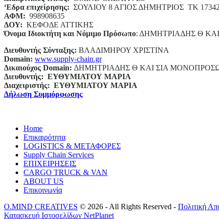
‘
E
δρα επιχείρησης:
ΣΟΥΛΙΟΥ 8 ΑΓΙΟΣ ΔΗΜΗΤΡΙΟΣ ΤΚ 1734
ΑΦΜ:
998908635
ΔΟΥ:
ΚΕΦΟΔΕ ΑΤΤΙΚΗΣ
Όνομα Ιδιοκτήτη και Νόμιμο Πρόσωπο
: ΔΗΜΗΤΡΙΑΔΗΣ Θ ΚΑ
Διευθυντής Σύνταξης:
ΒΛΑΔΙΜΗΡΟΥ ΧΡΙΣΤΙΝΑ
Domain
:
www.supply-chain.gr
Δικαιούχος
Domain
:
ΔΗΜΗΤΡΙΑΔΗΣ Θ ΚΑΙ ΣΙΑ ΜΟΝΟΠΡΟΣ
Διευθυντής:
ΕΥΘΥΜΙΑΤΟΥ ΜΑΡΙΑ
Διαχειριστής:
ΕΥΘΥΜΙΑΤΟΥ ΜΑΡΙΑ
Δήλωση Συμμόρφωσης
Home
Επικαιρότητα
LOGISTICS & ΜΕΤΑΦΟΡΕΣ
Supply Chain Services
ΕΠΙΧΕΙΡΗΣΕΙΣ
CARGO TRUCK & VAN
ABOUT US
Επικοινωνία
O.MIND CREATIVES
© 2026 - All Rights Reserved -
Πολιτική Απ
Κατασκευή Ιστοσελίδων
NetPlanet