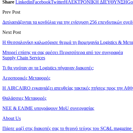
Share
Linkedin
Facebook
Twitter
ΗΛΕΚΤΡΟΝΙΚΗ ΔΙΕΥΘΥΝΣΗ
Go
Prev Post
Διπλασιάζονται τα κονδύλια για την ενίσχυση 256 επενδυτικών σχ
Next Post
Η Θεσσαλονίκη καλωσόρισε θερμά τη βιομηχανία Logistics & Μετ
Μπορεί επίσης να σας αρέσει
Περισσότερα από τον συγγραφέα
Supply Chain Services
Τι θα γινόταν αν τα Logistics πήγαιναν διακοπές;
Αεροπορικές Μεταφορές
Η AIRCAIRO εγκαινιάζει απευθείας τακτικές πτήσεις προς την Αθή
Θαλάσσιες Μεταφορές
ΝΕΕ & ΕΛΙΜΕ υπογράφουν MoU συνεργασίας
About Us
Πάρτε μαζί στις διακοπές σας το θερινό τεύχος του SC&L magazine