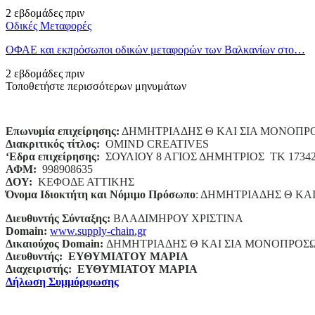
2 εβδομάδες πριν
Οδικές Μεταφορές
ΟΦΑΕ και εκπρόσωποι οδικών μεταφορών των Βαλκανίων στο…
2 εβδομάδες πριν
Τοποθετήστε περισσότερων μηνυμάτων
Επωνυμία επιχείρησης:
ΔΗΜΗΤΡΙΑΔΗΣ Θ ΚΑΙ ΣΙΑ ΜΟΝΟΠΡ
Διακριτικός τίτλος:
ΟΜΙΝD CREATIVES
‘
E
δρα επιχείρησης:
ΣΟΥΛΙΟΥ 8 ΑΓΙΟΣ ΔΗΜΗΤΡΙΟΣ ΤΚ 1734
ΑΦΜ:
998908635
ΔΟΥ:
ΚΕΦΟΔΕ ΑΤΤΙΚΗΣ
Όνομα Ιδιοκτήτη και Νόμιμο Πρόσωπο
: ΔΗΜΗΤΡΙΑΔΗΣ Θ ΚΑ
Διευθυντής Σύνταξης:
ΒΛΑΔΙΜΗΡΟΥ ΧΡΙΣΤΙΝΑ
Domain
:
www.supply-chain.gr
Δικαιούχος
Domain
:
ΔΗΜΗΤΡΙΑΔΗΣ Θ ΚΑΙ ΣΙΑ ΜΟΝΟΠΡΟΣ
Διευθυντής:
ΕΥΘΥΜΙΑΤΟΥ ΜΑΡΙΑ
Διαχειριστής:
ΕΥΘΥΜΙΑΤΟΥ ΜΑΡΙΑ
Δήλωση Συμμόρφωσης