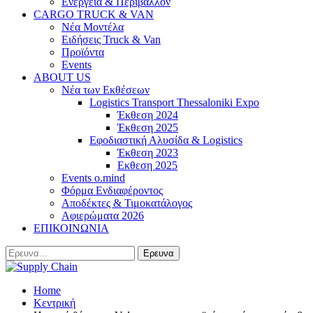
Ενέργεια & Περιβάλλον
CARGO TRUCK & VAN
Νέα Μοντέλα
Ειδήσεις Truck & Van
Προϊόντα
Events
ABOUT US
Νέα των Εκθέσεων
Logistics Transport Thessaloniki Expo
Έκθεση 2024
Έκθεση 2025
Εφοδιαστική Αλυσίδα & Logistics
Έκθεση 2023
Εκθεση 2025
Events o.mind
Φόρμα Ενδιαφέροντος
Αποδέκτες & Τιμοκατάλογος
Αφιερώματα 2026
ΕΠΙΚΟΙΝΩΝΙΑ
Home
Κεντρική