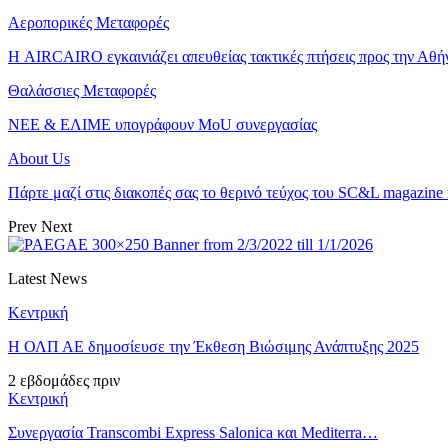
Αεροπορικές Μεταφορές
Η AIRCAIRO εγκαινιάζει απευθείας τακτικές πτήσεις προς την Αθή
Θαλάσσιες Μεταφορές
ΝΕΕ & ΕΛΙΜΕ υπογράφουν MoU συνεργασίας
About Us
Πάρτε μαζί στις διακοπές σας το θερινό τεύχος του SC&L magazine
Prev
Next
Latest News
Κεντρική
Η ΟΛΠ ΑΕ δημοσίευσε την Έκθεση Βιώσιμης Ανάπτυξης 2025
2 εβδομάδες πριν
Κεντρική
Συνεργασία Transcombi Express Salonica και Mediterra…