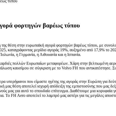
ρέως τύπου
αγορά φορτηγών βαρέως τύπου
κή της θέση στην ευρωπαϊκή αγορά φορτηγών βαρέως τύπου, με συνολι
025, καταγράφοντας μερίδιο αγοράς 19%, αυξημένο από 17,9% το 202
Πολωνία, η Γερμανία, η Λιθουανία και η Ισπανία.
καρδιές πολλών Ευρωπαίων μεταφορέων. Χάρη στην βελτιωμένη αεροδυ
ανάλωση καυσίμου σε σύγκριση με το Volvo FH που αντικατέστησε. Σ
ερα υπερήφανοι που είμαστε ηγέτης της αγοράς στην Ευρώπη για δεύτ
τική μας θέση αποτελεί ισχυρή απόδειξη της εμπιστοσύνης που μας δε
νούς μας για αυτό το σπουδαίο επίτευγμα. Διαθέτουμε μια κορυφαία
α. Το FH Aero αποτελεί το λαμπρό μας αστέρι για τις μεγάλες αποστά