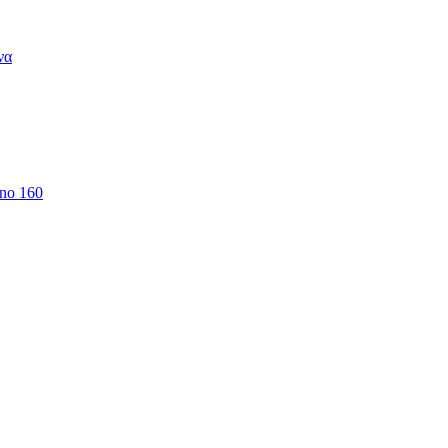
να
 no 160