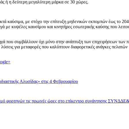
οράς ή η δεύτερη μεγαλύτερη μάρκα σε 30 χώρες.
ρυκτά καύσιμα, με στόχο την επίτευξη μηδενικών εκπομπών έως το 20
ηγά με κυψέλες καυσίμου και κινητήρες εσωτερικής καύσης που λειτ
γά που συμβάλλουν όχι μόνο στην ανάπτυξη των επιχειρήσεων των π
λύσεις για μεταφορές που καλύπτουν διαφορετικές ανάγκες πελατών
ogle+
οδιαστικής Αλυσίδας» στις 4 Φεβρουαρίου
ισμό φορτηγών τις πρωινές ώρες στο επίκεντρο συνάντησης ΣΥΝΔΔ