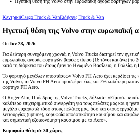
Ηγετική θέση της Volvo στην ευρωπαϊκή αγορά φορτηγών βα
Κεντρική
Cargo Truck & Van
Ειδήσεις Truck & Van
Ηγετική θέση της Volvo στην ευρωπαϊκή 
On
Ιαν 28, 2026
Για δεύτερη συνεχόμενη χρονιά, η Volvo Trucks διατηρεί την ηγετι
ευρωπαϊκής αγοράς φορτηγών βαρέως τύπου (16 τόνοι και άνω) το 2
κατά τη διάρκεια του έτους ήταν το Ηνωμένο Βασίλειο, η Γαλλία, η 
Το φορτηγό μεγάλων αποστάσεων Volvo FH Aero έχει κερδίσει τις 
της Volvo, το Volvo FH Aero προσφέρει έως και 7% καλύτερη κατ
φορτηγά FH Aero.
Ο Roger Alm, Πρόεδρος της Volvo Trucks, δήλωσε: «Είμαστε ιδιαίτ
καλύτερο επιχειρηματικό συνεργάτη για τους πελάτες μας και η ηγε
μεγάλο ευχαριστώ τόσο στους πελάτες μας, όσο και στους εργαζόμε
λειτουργίας (uptime), κορυφαία αποδοτικότητα καυσίμου και ασφάλει
και σημαντική εξοικονόμηση καυσίμου με το Aero».
Κορυφαία θέση σε 30 χώρες