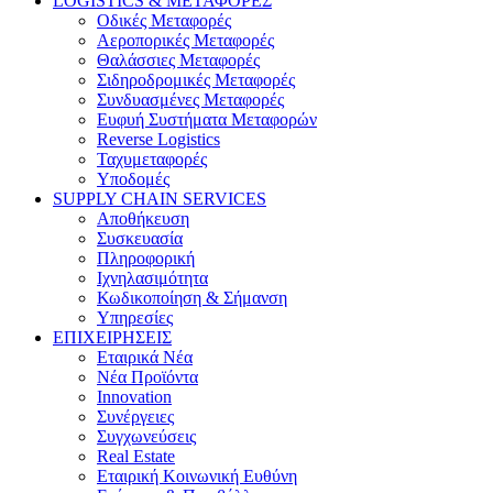
LOGISTICS & ΜΕΤΑΦΟΡΕΣ
Οδικές Μεταφορές
Αεροπορικές Μεταφορές
Θαλάσσιες Μεταφορές
Σιδηροδρομικές Μεταφορές
Συνδυασμένες Μεταφορές
Ευφυή Συστήματα Μεταφορών
Reverse Logistics
Ταχυμεταφορές
Υποδομές
SUPPLY CHAIN SERVICES
Αποθήκευση
Συσκευασία
Πληροφορική
Ιχνηλασιμότητα
Κωδικοποίηση & Σήμανση
Υπηρεσίες
ΕΠΙΧΕΙΡΗΣΕΙΣ
Εταιρικά Νέα
Νέα Προϊόντα
Innovation
Συνέργειες
Συγχωνεύσεις
Real Estate
Εταιρική Κοινωνική Ευθύνη