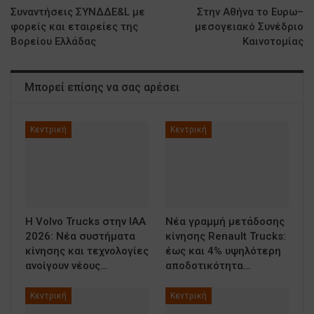
Συναντήσεις ΣΥΝΔΔΕ&L με
Στην Αθήνα το Ευρω–
φορείς και εταιρείες της
μεσογειακό Συνέδριο
Βορείου Ελλάδας
Καινοτομίας
Μπορεί επίσης να σας αρέσει
Κεντρική
Κεντρική
Η Volvo Trucks στην IAA
Νέα γραμμή μετάδοσης
2026: Νέα συστήματα
κίνησης Renault Trucks:
κίνησης και τεχνολογίες
έως και 4% υψηλότερη
ανοίγουν νέους…
αποδοτικότητα…
Κεντρική
Κεντρική