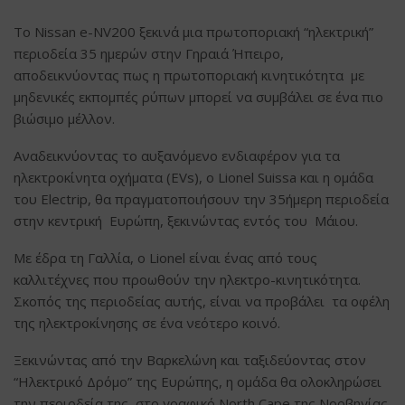
Το Nissan e-NV200 ξεκινά μια πρωτοποριακή “ηλεκτρική”
περιοδεία 35 ημερών στην Γηραιά Ήπειρο,
αποδεικνύοντας πως η πρωτοποριακή κινητικότητα με
μηδενικές εκπομπές ρύπων μπορεί να συμβάλει σε ένα πιο
βιώσιμο μέλλον.
Αναδεικνύοντας το αυξανόμενο ενδιαφέρον για τα
ηλεκτροκίνητα οχήματα (EVs), ο Lionel Suissa και η ομάδα
του Electrip, θα πραγματοποιήσουν την 35ήμερη περιοδεία
στην κεντρική Ευρώπη, ξεκινώντας εντός του Μάιου.
Με έδρα τη Γαλλία, ο Lionel είναι ένας από τους
καλλιτέχνες που προωθούν την ηλεκτρο-κινητικότητα.
Σκοπός της περιοδείας αυτής, είναι να προβάλει τα οφέλη
της ηλεκτροκίνησης σε ένα νεότερο κοινό.
Ξεκινώντας από την Βαρκελώνη και ταξιδεύοντας στον
“Ηλεκτρικό Δρόμο” της Ευρώπης, η ομάδα θα ολοκληρώσει
την περιοδεία της στο γραφικό North Cape της Νορβηγίας.