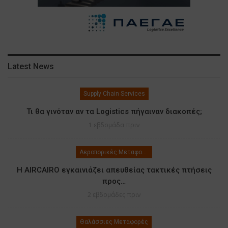
Latest News
Supply Chain Services
Τι θα γινόταν αν τα Logistics πήγαιναν διακοπές;
1 εβδομάδα πριν
Αεροπορικές Μεταφορές
Η AIRCAIRO εγκαινιάζει απευθείας τακτικές πτήσεις
προς…
2 εβδομάδες πριν
Θαλάσσιες Μεταφορές