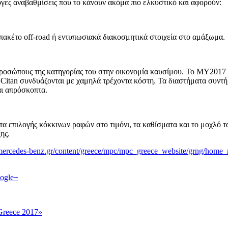
ογες αναβαθμίσεις που το κάνουν ακόμα πιο ελκυστικό και αφορούν:
πακέτο off-road ή εντυπωσιακά διακοσμητικά στοιχεία στο αμάξωμα.
προσώπους της κατηγορίας του στην οικονομία καυσίμου. To MY2017
υ Citan συνδυάζονται με χαμηλά τρέχοντα κόστη. Τα διαστήματα συντ
αι απρόσκοπτα.
τα επιλογής κόκκινων ραφών στο τιμόνι, τα καθίσματα και το μοχλό τ
ης.
mercedes-benz.gr/content/greece/mpc/mpc_greece_website/grng/home
ogle+
 Greece 2017»