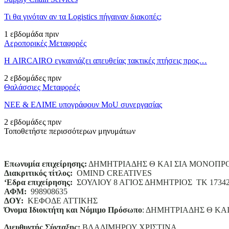
Τι θα γινόταν αν τα Logistics πήγαιναν διακοπές;
1 εβδομάδα πριν
Αεροπορικές Μεταφορές
Η AIRCAIRO εγκαινιάζει απευθείας τακτικές πτήσεις προς…
2 εβδομάδες πριν
Θαλάσσιες Μεταφορές
ΝΕΕ & ΕΛΙΜΕ υπογράφουν MoU συνεργασίας
2 εβδομάδες πριν
Τοποθετήστε περισσότερων μηνυμάτων
Επωνυμία επιχείρησης:
ΔΗΜΗΤΡΙΑΔΗΣ Θ ΚΑΙ ΣΙΑ ΜΟΝΟΠΡ
Διακριτικός τίτλος:
ΟΜΙΝD CREATIVES
‘
E
δρα επιχείρησης:
ΣΟΥΛΙΟΥ 8 ΑΓΙΟΣ ΔΗΜΗΤΡΙΟΣ ΤΚ 1734
ΑΦΜ:
998908635
ΔΟΥ:
ΚΕΦΟΔΕ ΑΤΤΙΚΗΣ
Όνομα Ιδιοκτήτη και Νόμιμο Πρόσωπο
: ΔΗΜΗΤΡΙΑΔΗΣ Θ ΚΑ
Διευθυντής Σύνταξης:
ΒΛΑΔΙΜΗΡΟΥ ΧΡΙΣΤΙΝΑ