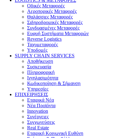
LOGISTICS & ΜΕΤΑΦΟΡΕΣ
Οδικές Μεταφορές
Αεροπορικές Μεταφορές
Θαλάσσιες Μεταφορές
Σιδηροδρομικές Μεταφορές
Συνδυασμένες Μεταφορές
Ευφυή Συστήματα Μεταφορών
Reverse Logistics
Ταχυμεταφορές
Υποδομές
SUPPLY CHAIN SERVICES
Αποθήκευση
Συσκευασία
Πληροφορική
Ιχνηλασιμότητα
Κωδικοποίηση & Σήμανση
Υπηρεσίες
ΕΠΙΧΕΙΡΗΣΕΙΣ
Εταιρικά Νέα
Νέα Προϊόντα
Innovation
Συνέργειες
Συγχωνεύσεις
Real Estate
Εταιρική Κοινωνική Ευθύνη