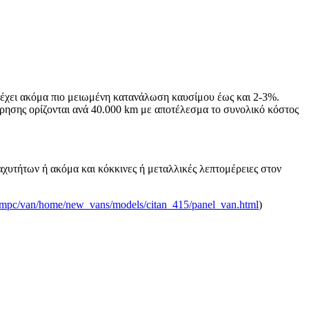
 έχει ακόμα πιο μειωμένη κατανάλωση καυσίμου έως και 2-3%.
ήρησης ορίζονται ανά 40.000 km με αποτέλεσμα το συνολικό κόστος
αχυτήτων ή ακόμα και κόκκινες ή μεταλλικές λεπτομέρειες στον
_mpc/van/home/new_vans/models/citan_415/panel_van.html
)