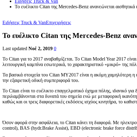
Ειδήσεις Truck & Van
To ευέλικτο Citan της Mercedes-Benz ανανεώνεται αισθητικά 
Ειδήσεις Truck & Van
Επιχειρήσεις
To ευέλικτο Citan της Mercedes-Benz αναν
Last updated
Νοέ 2, 2019
0
To Citan για το 2017 αναβαθμίζεται. Το Citan Model Year 2017 είν
λειτουργική καμπίνα εσωτερικά, το χαρακτηριστικό «μικρό» της πό
Τα βασικά στοιχεία του Citan MY2017 είναι η ακόμη χαμηλότερη 
την εξαιρετική οδική συμπεριφορά του.
Το Citan είναι το ευέλικτο επαγγελματικό όχημα πόλης, ιδανικό γι
περιλαμβάνονται στα δυνατά του σημεία ενώ με μεταφορική ικανότητ
καθώς και οι τρεις διαφορετικές εκδόσεις ισχύος κινητήρα, το καθισ
Όσον αφορά στην ασφάλεια, το Citan κάνει τη διαφορά. Με ηλεκτρο
control), BAS (hydr.Brake Assist), EBD (electronic brake force dist