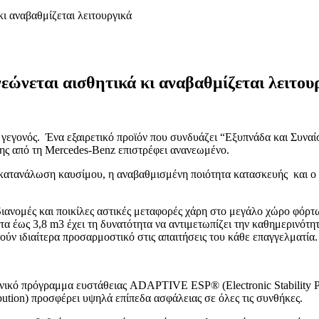
κι αναβαθμίζεται λειτουργικά
εώνεται αισθητικά κι αναβαθμίζεται λειτου
αι γεγονός. Ένα εξαιρετικό προϊόν που συνδυάζει “Εξυπνάδα και Συνα
λης από τη Mercedes-Benz επιστρέφει ανανεωμένο.
η κατανάλωση καυσίμου, η αναβαθμισμένη ποιότητα κατασκευής και 
α διανομές και ποικίλες αστικές μεταφορές χάρη στο μεγάλο χώρο φό
α έως 3,8 m3 έχει τη δυνατότητα να αντιμετωπίζει την καθημερινότη
τούν ιδιαίτερα προσαρμοστικό στις απαιτήσεις του κάθε επαγγελματία.
νικό πρόγραμμα ευστάθειας ADAPTIVE ESP® (Electronic Stability Prog
ribution) προσφέρει υψηλά επίπεδα ασφάλειας σε όλες τις συνθήκες.