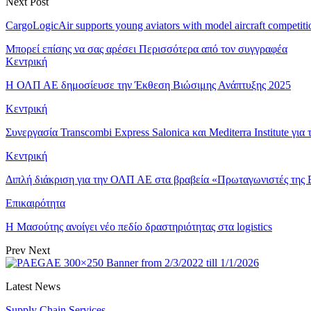
Next Post
CargoLogicAir supports young aviators with model aircraft competiti
Μπορεί επίσης να σας αρέσει
Περισσότερα από τον συγγραφέα
Κεντρική
Η ΟΛΠ ΑΕ δημοσίευσε την Έκθεση Βιώσιμης Ανάπτυξης 2025
Κεντρική
Συνεργασία Transcombi Express Salonica και Mediterra Institute γ
Κεντρική
Διπλή διάκριση για την ΟΛΠ ΑΕ στα βραβεία «Πρωταγωνιστές της
Επικαιρότητα
Η Μασούτης ανοίγει νέο πεδίο δραστηριότητας στα logistics
Prev
Next
Latest News
Supply Chain Services