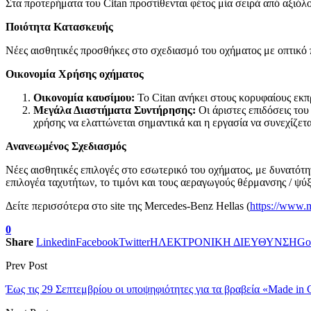
Στα προτερήματα του Citan προστίθενται φέτος μία σειρά από αξιόλ
Ποιότητα Κατασκευής
Νέες αισθητικές προσθήκες στο σχεδιασμό του οχήματος με οπτικό 
Οικονομία Χρήσης οχήματος
Οικονομία καυσίμου:
To Citan ανήκει στους κορυφαίους εκ
Μεγάλα Διαστήματα Συντήρησης:
Οι άριστες επιδόσεις το
χρήσης να ελαττώνεται σημαντικά και η εργασία να συνεχίζετ
Ανανεωμένος Σχεδιασμός
Νέες αισθητικές επιλογές στο εσωτερικό του οχήματος, με δυνατότη
επιλογέα ταχυτήτων, το τιμόνι και τους αεραγωγούς θέρμανσης / ψύξ
Δείτε περισσότερα στο site της Mercedes-Benz Hellas (
https://www.
0
Share
Linkedin
Facebook
Twitter
ΗΛΕΚΤΡΟΝΙΚΗ ΔΙΕΥΘΥΝΣΗ
Go
Prev Post
Έως τις 29 Σεπτεμβρίου οι υποψηφιότητες για τα βραβεία «Made in