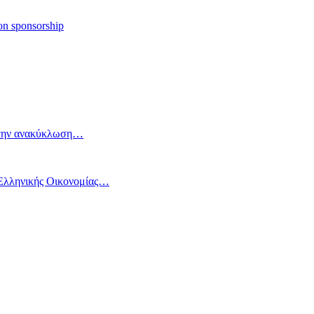
on sponsorship
ια την ανακύκλωση…
 Ελληνικής Οικονομίας…