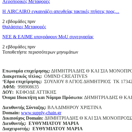
Αεροπορικές Μεταφορές
Η AIRCAIRO εγκαινιάζει απευθείας τακτικές πτήσεις προς…
2 εβδομάδες πριν
Θαλάσσιες Μεταφορές
ΝΕΕ & ΕΛΙΜΕ υπογράφουν MoU συνεργασίας
2 εβδομάδες πριν
Τοποθετήστε περισσότερων μηνυμάτων
Επωνυμία επιχείρησης:
ΔΗΜΗΤΡΙΑΔΗΣ Θ ΚΑΙ ΣΙΑ ΜΟΝΟΠΡ
Διακριτικός τίτλος:
ΟΜΙΝD CREATIVES
‘
E
δρα επιχείρησης:
ΣΟΥΛΙΟΥ 8 ΑΓΙΟΣ ΔΗΜΗΤΡΙΟΣ ΤΚ 1734
ΑΦΜ:
998908635
ΔΟΥ:
ΚΕΦΟΔΕ ΑΤΤΙΚΗΣ
Όνομα Ιδιοκτήτη και Νόμιμο Πρόσωπο
: ΔΗΜΗΤΡΙΑΔΗΣ Θ ΚΑ
Διευθυντής Σύνταξης:
ΒΛΑΔΙΜΗΡΟΥ ΧΡΙΣΤΙΝΑ
Domain
:
www.supply-chain.gr
Δικαιούχος
Domain
:
ΔΗΜΗΤΡΙΑΔΗΣ Θ ΚΑΙ ΣΙΑ ΜΟΝΟΠΡΟΣ
Διευθυντής:
ΕΥΘΥΜΙΑΤΟΥ ΜΑΡΙΑ
Διαχειριστής:
ΕΥΘΥΜΙΑΤΟΥ ΜΑΡΙΑ