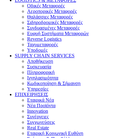
LOGISTICS & ΜΕΤΑΦΟΡΕΣ
Οδικές Μεταφορές
Αεροπορικές Μεταφορές
Θαλάσσιες Μεταφορές
Σιδηροδρομικές Μεταφορές
Συνδυασμένες Μεταφορές
Ευφυή Συστήματα Μεταφορών
Reverse Logistics
Ταχυμεταφορές
Υποδομές
SUPPLY CHAIN SERVICES
Αποθήκευση
Συσκευασία
Πληροφορική
Ιχνηλασιμότητα
Κωδικοποίηση & Σήμανση
Υπηρεσίες
ΕΠΙΧΕΙΡΗΣΕΙΣ
Εταιρικά Νέα
Νέα Προϊόντα
Innovation
Συνέργειες
Συγχωνεύσεις
Real Estate
Εταιρική Κοινωνική Ευθύνη