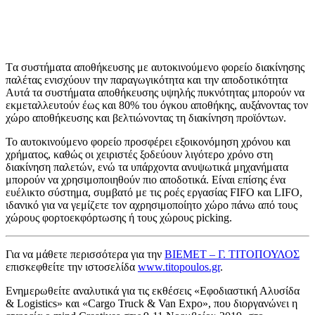
Tα συστήματα αποθήκευσης με αυτοκινούμενο φορείο διακίνησης
παλέτας ενισχύουν την παραγωγικότητα και την αποδοτικότητα
Αυτά τα συστήματα αποθήκευσης υψηλής πυκνότητας μπορούν να
εκμεταλλευτούν έως και 80% του όγκου αποθήκης, αυξάνοντας τον
χώρο αποθήκευσης και βελτιώνοντας τη διακίνηση προϊόντων.
Το αυτοκινούμενο φορείο προσφέρει εξοικονόμηση χρόνου και
χρήματος, καθώς οι χειριστές ξοδεύουν λιγότερο χρόνο στη
διακίνηση παλετών, ενώ τα υπάρχοντα ανυψωτικά μηχανήματα
μπορούν να χρησιμοποιηθούν πιο αποδοτικά. Είναι επίσης ένα
ευέλικτο σύστημα, συμβατό με τις ροές εργασίας FIFO και LIFO,
ιδανικό για να γεμίζετε τον αχρησιμοποίητο χώρο πάνω από τους
χώρους φορτοεκφόρτωσης ή τους χώρους picking.
Για να μάθετε περισσότερα για την
BIEMET – Γ. ΤΙΤΟΠΟΥΛΟΣ
επισκεφθείτε την ιστοσελίδα
www.titopoulos.gr
.
Ενημερωθείτε αναλυτικά για τις εκθέσεις «Εφοδιαστική Αλυσίδα
& Logistics» και «Cargo Truck & Van Expo», που διοργανώνει η