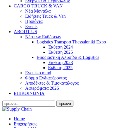
Ενέργεια & Περιβάλλον
CARGO TRUCK & VAN
Νέα Μοντέλα
Ειδήσεις Truck & Van
Προϊόντα
Events
ABOUT US
Νέα των Εκθέσεων
Logistics Transport Thessaloniki Expo
Έκθεση 2024
Έκθεση 2025
Εφοδιαστική Αλυσίδα & Logistics
Έκθεση 2023
Εκθεση 2025
Events o.mind
Φόρμα Ενδιαφέροντος
Αποδέκτες & Τιμοκατάλογος
Αφιερώματα 2026
ΕΠΙΚΟΙΝΩΝΙΑ
Home
Επιχειρήσεις