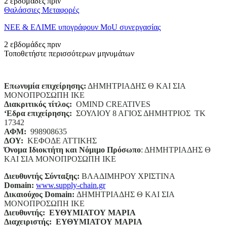
2 εβδομάδες πριν
Θαλάσσιες Μεταφορές
ΝΕΕ & ΕΛΙΜΕ υπογράφουν MoU συνεργασίας
2 εβδομάδες πριν
Τοποθετήστε περισσότερων μηνυμάτων
Επωνυμία επιχείρησης:
ΔΗΜΗΤΡΙΑΔΗΣ Θ ΚΑΙ ΣΙΑ
ΜΟΝΟΠΡΟΣΩΠΗ ΙΚΕ
Διακριτικός τίτλος:
ΟΜΙΝD CREATIVES
‘
E
δρα επιχείρησης:
ΣΟΥΛΙΟΥ 8 ΑΓΙΟΣ ΔΗΜΗΤΡΙΟΣ ΤΚ
17342
ΑΦΜ:
998908635
ΔΟΥ:
ΚΕΦΟΔΕ ΑΤΤΙΚΗΣ
Όνομα Ιδιοκτήτη και Νόμιμο Πρόσωπο
: ΔΗΜΗΤΡΙΑΔΗΣ Θ
ΚΑΙ ΣΙΑ ΜΟΝΟΠΡΟΣΩΠΗ ΙΚΕ
Διευθυντής Σύνταξης:
ΒΛΑΔΙΜΗΡΟΥ ΧΡΙΣΤΙΝΑ
Domain
:
www.supply-chain.gr
Δικαιούχος
Domain
:
ΔΗΜΗΤΡΙΑΔΗΣ Θ ΚΑΙ ΣΙΑ
ΜΟΝΟΠΡΟΣΩΠΗ ΙΚΕ
Διευθυντής:
ΕΥΘΥΜΙΑΤΟΥ ΜΑΡΙΑ
Διαχειριστής:
ΕΥΘΥΜΙΑΤΟΥ ΜΑΡΙΑ