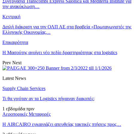
Συνεργασία Transcombi Express Salonica και Mediterra Institute για
την ανακύκλωση…
Κεντρική
Διπλή διάκριση για την ΟΛΠ ΑΕ στα βραβεία «Πρωταγωνιστές της
Ελληνικής Οικονομίας…
Επικαιρότητα
Η Μασούτης ανοίγει νέο πεδίο δραστηριότητας στα logistics
Prev
Next
Latest News
Supply Chain Services
Τι θα γινόταν αν τα Logistics πήγαιναν διακοπές;
1 εβδομάδα πριν
Αεροπορικές Μεταφορές
Η AIRCAIRO εγκαινιάζει απευθείας τακτικές πτήσεις προς…