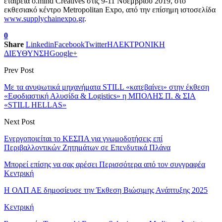
εταιρεία o.mind Creatives στις 9-11 Νοεμβρίου 2019, στο
εκθεσιακό κέντρο Metropolitan Expo, από την επίσημη ιστοσελίδα
www.supplychainexpo.gr
.
0
Share
Linkedin
Facebook
Twitter
ΗΛΕΚΤΡΟΝΙΚΗ
ΔΙΕΥΘΥΝΣΗ
Google+
Prev Post
Με τα ανυψωτικά μηχανήματα STILL «κατεβαίνει» στην έκθεση
«Εφοδιαστική Αλυσίδα & Logistics» η ΜΠΟΛΗΣ Π. & ΣΙΑ
«STILL HELLAS»
Next Post
Ενεργοποιείται το ΚΕΣΠΑ για γνωμοδοτήσεις επί
Περιβαλλοντικών Ζητημάτων σε Επενδυτικά Πλάνα
Μπορεί επίσης να σας αρέσει
Περισσότερα από τον συγγραφέα
Κεντρική
Η ΟΛΠ ΑΕ δημοσίευσε την Έκθεση Βιώσιμης Ανάπτυξης 2025
Κεντρική