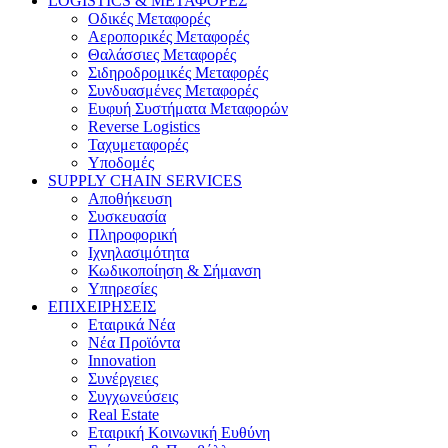
LOGISTICS & ΜΕΤΑΦΟΡΕΣ
Οδικές Μεταφορές
Αεροπορικές Μεταφορές
Θαλάσσιες Μεταφορές
Σιδηροδρομικές Μεταφορές
Συνδυασμένες Μεταφορές
Ευφυή Συστήματα Μεταφορών
Reverse Logistics
Ταχυμεταφορές
Υποδομές
SUPPLY CHAIN SERVICES
Αποθήκευση
Συσκευασία
Πληροφορική
Ιχνηλασιμότητα
Κωδικοποίηση & Σήμανση
Υπηρεσίες
ΕΠΙΧΕΙΡΗΣΕΙΣ
Εταιρικά Νέα
Νέα Προϊόντα
Innovation
Συνέργειες
Συγχωνεύσεις
Real Estate
Εταιρική Κοινωνική Ευθύνη