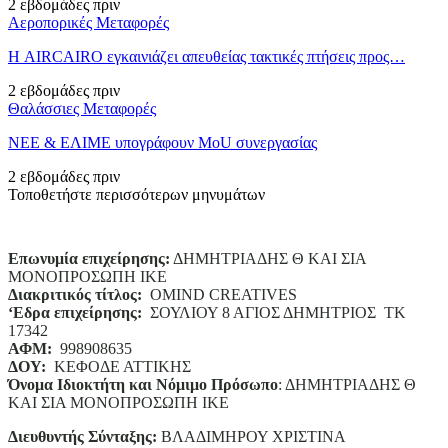
2 εβδομάδες πριν
Αεροπορικές Μεταφορές
Η AIRCAIRO εγκαινιάζει απευθείας τακτικές πτήσεις προς…
2 εβδομάδες πριν
Θαλάσσιες Μεταφορές
ΝΕΕ & ΕΛΙΜΕ υπογράφουν MoU συνεργασίας
2 εβδομάδες πριν
Τοποθετήστε περισσότερων μηνυμάτων
Επωνυμία επιχείρησης:
ΔΗΜΗΤΡΙΑΔΗΣ Θ ΚΑΙ ΣΙΑ
ΜΟΝΟΠΡΟΣΩΠΗ ΙΚΕ
Διακριτικός τίτλος:
ΟΜΙΝD CREATIVES
‘
E
δρα επιχείρησης:
ΣΟΥΛΙΟΥ 8 ΑΓΙΟΣ ΔΗΜΗΤΡΙΟΣ ΤΚ
17342
ΑΦΜ:
998908635
ΔΟΥ:
ΚΕΦΟΔΕ ΑΤΤΙΚΗΣ
Όνομα Ιδιοκτήτη και Νόμιμο Πρόσωπο
: ΔΗΜΗΤΡΙΑΔΗΣ Θ
ΚΑΙ ΣΙΑ ΜΟΝΟΠΡΟΣΩΠΗ ΙΚΕ
Διευθυντής Σύνταξης:
ΒΛΑΔΙΜΗΡΟΥ ΧΡΙΣΤΙΝΑ