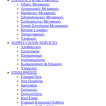
LOGISTICS & ΜΕΤΑΦΟΡΕΣ
Οδικές Μεταφορές
Αεροπορικές Μεταφορές
Θαλάσσιες Μεταφορές
Σιδηροδρομικές Μεταφορές
Συνδυασμένες Μεταφορές
Ευφυή Συστήματα Μεταφορών
Reverse Logistics
Ταχυμεταφορές
Υποδομές
SUPPLY CHAIN SERVICES
Αποθήκευση
Συσκευασία
Πληροφορική
Ιχνηλασιμότητα
Κωδικοποίηση & Σήμανση
Υπηρεσίες
ΕΠΙΧΕΙΡΗΣΕΙΣ
Εταιρικά Νέα
Νέα Προϊόντα
Innovation
Συνέργειες
Συγχωνεύσεις
Real Estate
Εταιρική Κοινωνική Ευθύνη